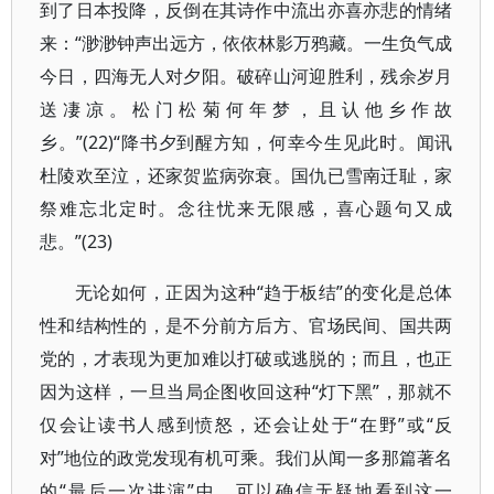
到了日本投降，反倒在其诗作中流出亦喜亦悲的情绪
来：“渺渺钟声出远方，依依林影万鸦藏。一生负气成
今日，四海无人对夕阳。破碎山河迎胜利，残余岁月
送凄凉。松门松菊何年梦，且认他乡作故
乡。”(22)“降书夕到醒方知，何幸今生见此时。闻讯
杜陵欢至泣，还家贺监病弥衰。国仇已雪南迁耻，家
祭难忘北定时。念往忧来无限感，喜心题句又成
悲。”(23)
无论如何，正因为这种“趋于板结”的变化是总体
性和结构性的，是不分前方后方、官场民间、国共两
党的，才表现为更加难以打破或逃脱的；而且，也正
因为这样，一旦当局企图收回这种“灯下黑”，那就不
仅会让读书人感到愤怒，还会让处于“在野”或“反
对”地位的政党发现有机可乘。我们从闻一多那篇著名
的“最后一次讲演”中，可以确信无疑地看到这一