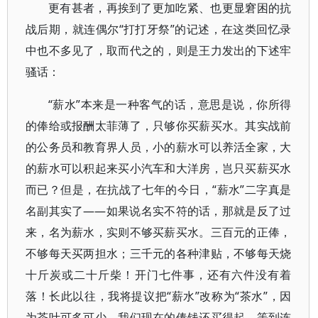
更有甚者，再挨到了更加吃紧、也更显窘困的抗
战后期，就连偶尔“打打牙祭”的记述，在这类回忆录
中也不多见了，取而代之的，则是王力发出的下述牢
骚话：
“薪水”本来是一种客气的话，意思是说，你所得
的俸给或报酬太菲薄了，只够你买薪买水。其实战前
的公务员和教育界人员，小的薪水可以养活全家，大
的薪水可以积起来买小汽车和大洋房，岂只买薪买水
而已？但是，在抗战了七年的今日，“薪水”二字真是
名副其实了——如果说名实不符的话，那就是反了过
来，名为薪水，实则不够买薪买水。三百元的正俸，
不够每天买两担水；三千元的各种津贴，不够每天烧
十斤炭或二十斤柴！开门七件事，还有六件没有着
落！长此以往，我将提议把“薪水”改称为“茶水”，因
为茶叶可多可少，我们现在的俸钱还买得起。等到连