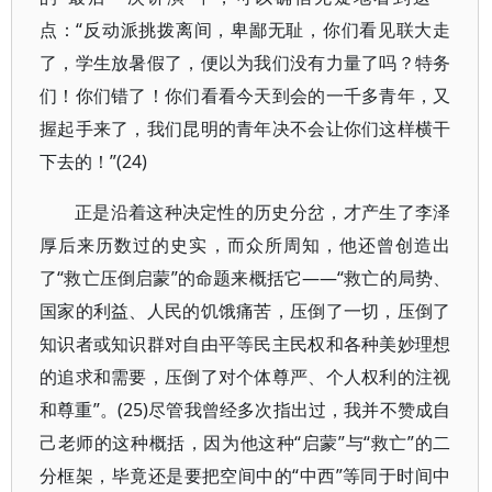
点：“反动派挑拨离间，卑鄙无耻，你们看见联大走
了，学生放暑假了，便以为我们没有力量了吗？特务
们！你们错了！你们看看今天到会的一千多青年，又
握起手来了，我们昆明的青年决不会让你们这样横干
下去的！”(24)
正是沿着这种决定性的历史分岔，才产生了李泽
厚后来历数过的史实，而众所周知，他还曾创造出
了“救亡压倒启蒙”的命题来概括它——“救亡的局势、
国家的利益、人民的饥饿痛苦，压倒了一切，压倒了
知识者或知识群对自由平等民主民权和各种美妙理想
的追求和需要，压倒了对个体尊严、个人权利的注视
和尊重”。(25)尽管我曾经多次指出过，我并不赞成自
己老师的这种概括，因为他这种“启蒙”与“救亡”的二
分框架，毕竟还是要把空间中的“中西”等同于时间中