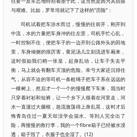
往要一反常态地特别着墨于此，这当然是因为其拮据
与艰难。比如，罗常培就记下了这样的“历险”：
司机试着把车涉水而过，慢慢的往前开，刚开到
中流，水的力量把车身冲的往左歪，司机手忙心乱，
一时控制不住，便把车子的一边开到公路外头的田地
里，车身倾侧的很厉害，黄泥汤儿立刻流进车厢来，
这时假如我们稍一张皇，起身乱动，让车子失去平
衡，马上就会有翻车灭顶的危险。幸亏大家还沉得住
气，从容不迫的等司机一条粗绳子把车子系在远远的
一棵树上，然后才一个一个的慢慢爬下车来，我当时
只穿着衬衫和短裤，让一个乡下人领着在河里走，河
水一直漫过大腿根，急流激荡得上身乱晃，这时才后
悔青岛住过一夏天却没学会泅水。等到人完全出了
险，再慢慢的救行李，我的一个fibre箱子已经被水浸
透，箱子毁了，衣服子也全湿了。(12)