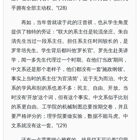
乎拥有全部主动权。”(28)
再如，当年曾就读于此的汪曾祺，也从学生角度
提供了独特的旁证：“联大的系主任是轮流坐庄。朱自
清先生当过一段系主任。担任系主任时间较长的，是
罗常培先生。学生背后都叫他‘罗长官’。罗先生赴美讲
学，闻一多先生代理过一个时期。在他们‘当政’期间，
中文系还是那个老样子，他们都没有一套‘施政纲领’。
事实上当时的系主任‘为官清简’，近于无为而治。中文
系的学风和别的系也差不多：民主、自由、开放。当
时没有‘开放’这个词，但有这个事实。中文系似乎比别
的系更自由。工学院的机械制图总要按期交卷，并且
要严格评分的；理学院要做实验，数据不能马虎。中
文系就没有这一套。”(29)
还有一点需要细心辨察的，就是切不可沿着“启蒙