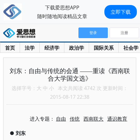
下载爱思想APP
立即下载
随时随地阅读精品文章
登录
注册
首页
法学
经济学
政治学
国际关系
社会学
刘东：自由与传统的会通 ——重读《西南联
合大学国文选》
选择字号：
大
中
小
本文共阅读 4742 次 更新时间：
2015-08-17 22:38
进入专题：
自由
传统
西南联大
通识教育
●
刘东