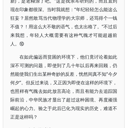
新)，是老糊涂了吧。”这是我亲耳听到的，而且直到
现在印象都很深。当时我就想：“年纪轻轻怎么能这么
狂妄？居然敢骂当代物理学的大宗师，还骂得个一钱
不值？！用这么大不敬的语气，也太出格了。”不过后
来我想，年轻人大概需要有这种气魄才可能超越前
人。⑩
在如此偏远而贫困的环境下，他们竟讨论着如此
深不可测的问题，即使到了几十年以后再来回顾，仍
然能使我们生出某种奇妙的反差，恍然间真不知“今夕
何夕”。但反过来说，又正因为即使在这样的环境下，
也照样有气魄去如此放言高论，而且有能力去追踪国
际前沿，中华民族才显出了超过这种困境、再度顽强
崛起的心力。验之于此后已化为现实的历史，难道不
正是这样吗？