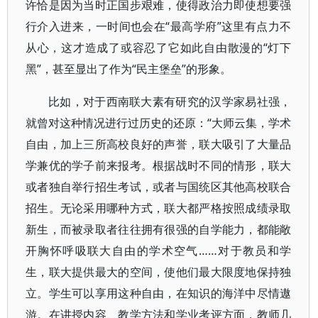
许恰是因为当时正国步艰难，使得政治力即使想要强
行介入进来，一时间也会在“最高学府”这里有点力不
从心，这才造成了或容忍了它如此自由散漫的“灯下
黑”，甚至显出了作为“民主堡垒”的形象。
比如，对于西南联大素有研究的汉学家易社强，
就曾对这种情况进行过历史的还原：“大师云集，学术
自由，加上三所高校良好的声誉，联大吸引了大量品
学兼优的学子前来报考。根据战时不同的情形，联大
或者独自举行招生考试，或者与国统区其他高校联合
招生。无论采用哪种方式，联大都严格按照成绩录取
新生，而被录取者往往拥有很强的自学能力，都能敞
开胸怀呼吸联大自由的学术空气……对于教员和学
生，联大提供最大的空间，使他们最大限度地保持独
立。学生可以享用这种自由，在知识的海洋中尽情遨
游。在讲授内容、教学方法和学业考评方面，教师几