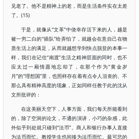
见老了。他不是精神上的老，而是生活条件实在太差
了。(15)
于是，就像从“文革”中侥幸存活下来的人，越是
被一穷二白的“插队”给弄怕了，就越会在意自己在物
质生活上的满足，从而就越想学到快点脱贫的本事一
样，我们在记住“南渡”生活之精神层面的同时，也不
应太过一厢情愿地忘却了，在那个作为“黄金岁
月”的“理想国”里，也照样存在着有点令人沮丧的、不
那么具有精神高度的现象，正如同样任教于此的沈从
文所批评的：
在这美丽天空下，人事方面，我们每天所能看到
的，除了空洞的论文，不通的演讲，小巧的杂感，此
外似乎到处就只碰到“法币”。商人和银行办事人直接
为法币而忙。教授学生也间接为法币而忙。最可悲的