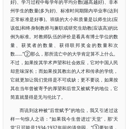
好)、学习过程中每学年的平均分数(越高越好)、非本
州学生的数量(多为好)、标准时间期限内毕业率(达到
正常标准是好事)。班级的大小和质量是以师生比(应
该低)和终身制教师与兼职或研究生助教(应该高)的比
例为标准。对教师队伍的评价是看具有博士学位的数
量、获奖者的数量、获得联邦奖金的数量和次
数……”②那么，那所流亡中的大学肯定算不上什么。
不过，如果按其学术声望和社会效应，它对中国人民
却意味深长；而如果按其教出的人才和传承的学统，
它就更加让我们觉得是不可或缺；更不要说，如果按
其在当年曾被寄予的厚望和后世又被赋予的地位，它
简直就显得是无与伦比了。
而说到这种被“后世赋予”的地位，我又引述过这
样一句惊人之语：“如果我今生曾进过‘天堂’，那‘天
堂’只可能是1934-1937年间的清华园。”③要知道，