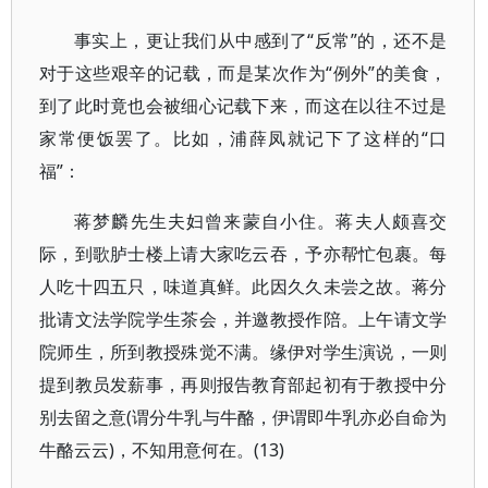
事实上，更让我们从中感到了“反常”的，还不是
对于这些艰辛的记载，而是某次作为“例外”的美食，
到了此时竟也会被细心记载下来，而这在以往不过是
家常便饭罢了。比如，浦薛凤就记下了这样的“口
福”：
蒋梦麟先生夫妇曾来蒙自小住。蒋夫人颇喜交
际，到歌胪士楼上请大家吃云吞，予亦帮忙包裹。每
人吃十四五只，味道真鲜。此因久久未尝之故。蒋分
批请文法学院学生茶会，并邀教授作陪。上午请文学
院师生，所到教授殊觉不满。缘伊对学生演说，一则
提到教员发薪事，再则报告教育部起初有于教授中分
别去留之意(谓分牛乳与牛酪，伊谓即牛乳亦必自命为
牛酪云云)，不知用意何在。(13)