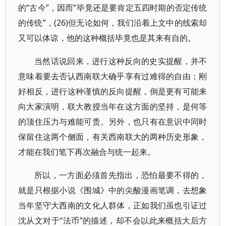
的“古今”，因而“毕竟还是要肯定五四时期的否定传统
的传统”，(26)但无论如何，我们沿着上文中的线索却
又可以体谅，他的这种概括毕竟也是其来有自的。
当然话说回来，进行这种反向的史实提醒，并不
意味着要去否认西南联大确乎享有过难得的自由；刚
好相反，进行这种谨慎的反向提醒，倒是更有可能来
向大家演明，联大教授当年在这方面的坚持，是何等
的顶住压力与难能可贵。另外，也只有在意识中同时
保留住这两个侧面，有关西南联大的两种历史形象，
才能在我们笔下再次融合与统一起来。
所以，一方面必须首先指出，恐怕最要不得的，
就是只根据小说《围城》中的尖酸漫画笔调，去想象
当年坚守大西南的文化人群体，正如我们虽也引证过
沈从文对于“法币”的描述，却不会以此来概括大后方