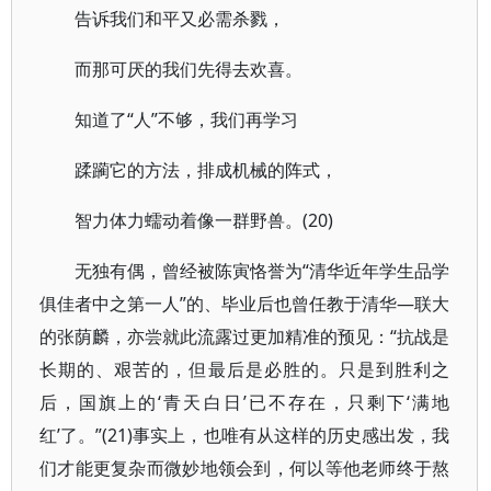
告诉我们和平又必需杀戮，
而那可厌的我们先得去欢喜。
知道了“人”不够，我们再学习
蹂躏它的方法，排成机械的阵式，
智力体力蠕动着像一群野兽。(20)
无独有偶，曾经被陈寅恪誉为“清华近年学生品学
俱佳者中之第一人”的、毕业后也曾任教于清华—联大
的张荫麟，亦尝就此流露过更加精准的预见：“抗战是
长期的、艰苦的，但最后是必胜的。只是到胜利之
后，国旗上的‘青天白日’已不存在，只剩下‘满地
红’了。”(21)事实上，也唯有从这样的历史感出发，我
们才能更复杂而微妙地领会到，何以等他老师终于熬