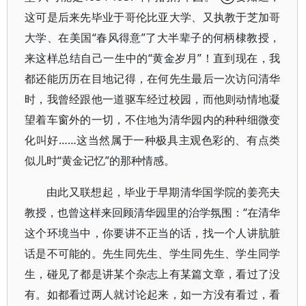
这可是后来先毕业于哥伦比亚大学、又执教于芝加哥
大学、在美国“春风得意”了大半辈子的何柄棣教授，
来这样总结自己一生中的“黄金岁月”！直到现在，我
都还能历历在目地记得，在何先生最后一次访问清华
时，我曾经跟他一道驱车经过校园，而他则动情地凝
望着车窗外的一切，不住地为清华园内的种种细微变
化叫好……这当然属于一种极具主观色彩的、有点类
似儿时“黄金记忆”的那种情感。
由此又联想起，毕业于早期清华国学院的姜亮夫
教授，也曾这样来回顾清华园里的治学氛围：“在清华
这个环境当中，你要讲不正当的话，找一个人讲肮脏
话是不可能的。先生同先生、学生同先生、学生同学
生，碰见了都是讲某个杂志上有某篇文章，看过了没
有。如都看过两人就讨论起来，如一方没有看过，看