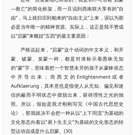
—救亡”的简化框架，而一旦说到西南联大享有的“自
由”，马上就归宗到舶来的“自由主义”上来，误以为那
必是当年唯一的精神资源。实际上，这正是我不赞成
以“启蒙”来概括“五四”的最主要原因：
严格说起来，“启蒙”这个动词的中文本义，和开
蒙、破蒙、发蒙一样，都是对准标示着愚昧无知
的“蒙”字，意味着把一个智慧未开的孩子从蒙昧状态
中开导出来；而西文的Enlightenment或者
Aufklaerung，其本意也是指使人从无知、偏见和迷
信的蔽而不明状态中摆脱出来，获得理性之光的烛
照。所以，假如是我才刚刚写完《中国古代思想史
论》，那我就决不会把一种从以“上下同流”为基础的
文化形态向着以“易卜生主义”为基础的文化形态的转
型运动说成是什么启蒙。(30)