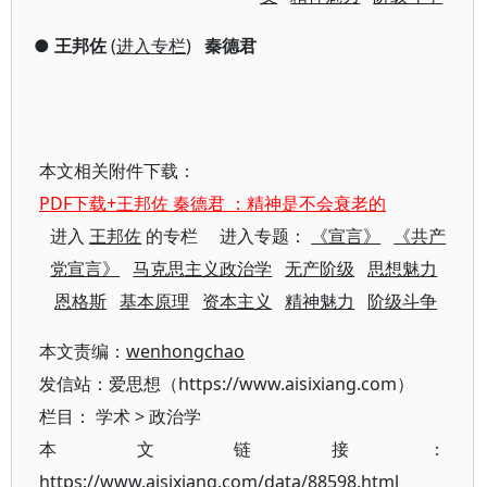
●
王邦佐
(
进入专栏
)
秦德君
本文相关附件下载：
PDF下载+王邦佐 秦德君 ：精神是不会衰老的
进入
王邦佐
的专栏 进入专题：
《宣言》
《共产
党宣言》
马克思主义政治学
无产阶级
思想魅力
恩格斯
基本原理
资本主义
精神魅力
阶级斗争
本文责编：
wenhongchao
发信站：爱思想（https://www.aisixiang.com）
栏目：
学术
>
政治学
本文链接：
https://www.aisixiang.com/data/88598.html