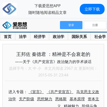
下载爱思想APP
立即下载
随时随地阅读精品文章
登录
注册
首页
法学
经济学
政治学
国际关系
社会学
王邦佐 秦德君 ：精神是不会衰老的
——关于《共产党宣言》政治魅力的学术谈话
选择字号：
大
中
小
本文共阅读 2967 次 更新时间：
2015-05-31 23:44
进入专题：
《宣言》
《共产党宣言》
马克思主义政
治学
无产阶级
思想魅力
恩格斯
基本原理
资本主
义
精神魅力
阶级斗争