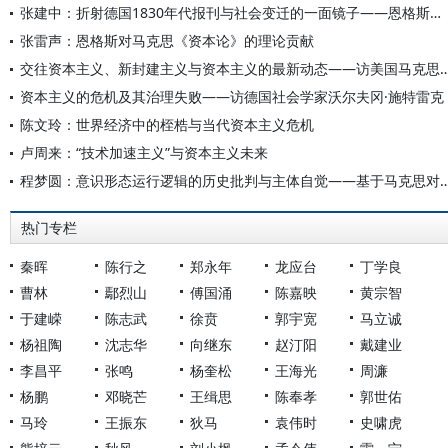
张建中：折射德国1830年代报刊与社会变迁的一面镜子——恩格斯《刊物》一文考证
张雷声：恩格斯对马克思《资本论》的理论贡献
交往资本主义、新封建主义与资本主义的最新动态——访美国马克思主义
资本主义的危机及其治理失败——访德国社会学家沃尔夫冈·施特雷克
陈文玲：世界经济中的桎梏与当代资本主义危机
卢周来：“技术加速主义”与资本主义未来
程梦圆：意识形态运行逻辑的历史批判与主体自觉——基于马克思对
热门专栏
秦晖
陈行之
郑永年
龙应台
丁学良
曹林
鄢烈山
傅国涌
陈嘉映
黄宗智
于建嵘
陈志武
徐贲
郭宇宽
马立诚
杨祖陶
沈志华
向继东
赵汀阳
戴建业
李昌平
张鸣
杨奎松
王海光
周濂
杨鹏
邓晓芒
王缉思
陈奉孝
郭世佑
马玲
王振东
狄马
袁伟时
史啸虎