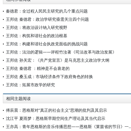
秦德君：全过程人民民主研究的几个重点问题
王邦佐 秦德君：政治学研究亟需关注四个问题
王邦佐：将政治设计纳入研究视野
王邦佐：构筑和谐社会的政治根基
王邦佐：构建和谐社会执政党面临的挑战问题
王邦佐：法治的逻辑——评程竹汝著《司法改革与政治发展》
王邦佐 孙关宏：《共产党宣言》是马克思主义政治学大纲
王邦佐 秦德君 ：精神是不会衰老的
王邦佐 桑玉成：市场经济条件下政府角色的转换
王邦佐：拓展市政学的研究
相同主题阅读
傅辰晨：恩格斯对“真正的社会主义”思潮的批判及其启示
沈江平 夏雨梦：恩格斯早期空间生产理论及其当代启示
王亦高：青年恩格斯的音乐传播思想——恩格斯《莱茵省的