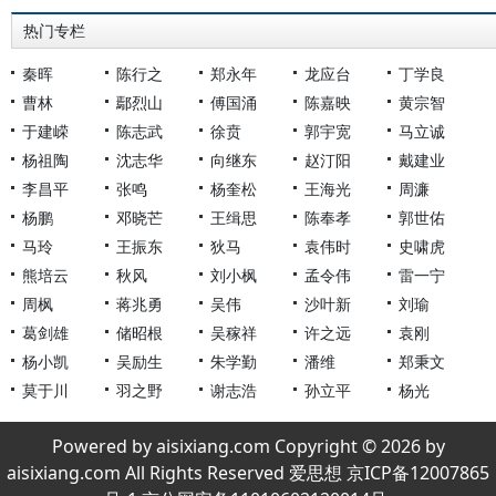
热门专栏
秦晖
陈行之
郑永年
龙应台
丁学良
曹林
鄢烈山
傅国涌
陈嘉映
黄宗智
于建嵘
陈志武
徐贲
郭宇宽
马立诚
杨祖陶
沈志华
向继东
赵汀阳
戴建业
李昌平
张鸣
杨奎松
王海光
周濂
杨鹏
邓晓芒
王缉思
陈奉孝
郭世佑
马玲
王振东
狄马
袁伟时
史啸虎
熊培云
秋风
刘小枫
孟令伟
雷一宁
周枫
蒋兆勇
吴伟
沙叶新
刘瑜
葛剑雄
储昭根
吴稼祥
许之远
袁刚
杨小凯
吴励生
朱学勤
潘维
郑秉文
莫于川
羽之野
谢志浩
孙立平
杨光
Powered by aisixiang.com Copyright © 2026 by
aisixiang.com All Rights Reserved 爱思想 京ICP备12007865