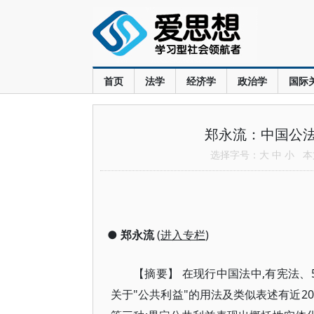
首页
法学
经济学
政治学
国际
郑永流：中国公
选择字号：
大
中
小
本文
●
郑永流
(
进入专栏
)
【摘要】 在现行中国法中,有宪法、
关于"公共利益"的用法及类似表述有近2