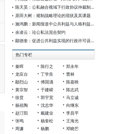
陈天昊：公私融合视域下行政协议仲裁制度的构建
原田大树：规制战略理论的现状及其课题
施鸿鹏：新闻报道中公共利益与人格利益保护的衡量
余凌云：论公私法混合契约
鄢德奎：促进公共利益实现的行政许可设定及其限制——以自家树木砍伐许可为例
热门专栏
秦晖
陈行之
郑永年
龙应台
丁学良
曹林
鄢烈山
傅国涌
陈嘉映
黄宗智
于建嵘
陈志武
徐贲
郭宇宽
马立诚
杨祖陶
沈志华
向继东
赵汀阳
戴建业
李昌平
张鸣
杨奎松
王海光
周濂
杨鹏
邓晓芒