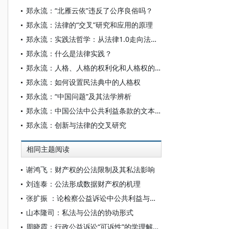
郑永流：“北雁云依”违反了公序良俗吗？
郑永流：法律的“交叉”研究和应用的原理
郑永流：实践法哲学：从法律1.0走向法律2.0
郑永流：什么是法律实践？
郑永流：人格、人格的权利化和人格权的制定法设置
郑永流：如何设置民法典中的人格权
郑永流：“中国问题”及其法学辨析
郑永流：中国公法中公共利益条款的文本描述和解释
郑永流：创新与法律的交叉研究
相同主题阅读
谢鸿飞：财产权的公法限制及其私法影响
刘连泰：公法形成数据财产权的机理
张扩振 ：论检察公益诉讼中公共利益与公民权利的协同保护
山本隆司：私法与公法的协动形式
周晓霞：行政公益诉讼“可诉性”的学理解读和实践应用