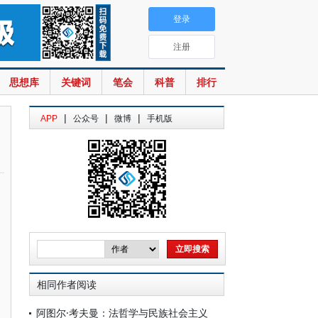
登录
注册
思想库
关键词
笔会
科普
排行
|
|
|
APP
公众号
微博
手机版
相同作者阅读
阿图尔·考夫曼：法哲学与民族社会主义