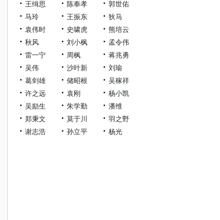
王缉思
陈奉孝
郭世佑
马玲
王振东
狄马
袁伟时
史啸虎
熊培云
秋风
刘小枫
孟令伟
雷一宁
周枫
蒋兆勇
吴伟
沙叶新
刘瑜
葛剑雄
储昭根
吴稼祥
许之远
袁刚
杨小凯
吴励生
朱学勤
潘维
郑秉文
莫于川
羽之野
谢志浩
孙立平
杨光