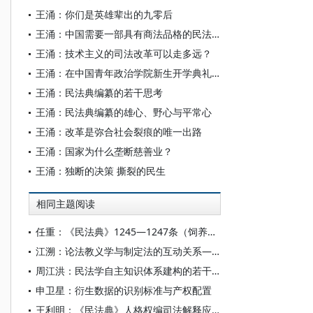
王涌：你们是英雄辈出的九零后
王涌：中国需要一部具有商法品格的民法典
王涌：技术主义的司法改革可以走多远？
王涌：在中国青年政治学院新生开学典礼上的演讲
王涌：民法典编纂的若干思考
王涌：民法典编纂的雄心、野心与平常心
王涌：改革是弥合社会裂痕的唯一出路
王涌：国家为什么垄断慈善业？
王涌：独断的决策 撕裂的民生
相同主题阅读
任重：《民法典》1245—1247条（饲养动物损害责任）诉讼评注
江溯：论法教义学与制定法的互动关系——以刑法再法典化为视角
周江洪：民法学自主知识体系建构的若干准则和载体形式
申卫星：衍生数据的识别标准与产权配置
王利明：《民法典》人格权编司法解释应重点解决的十大问题