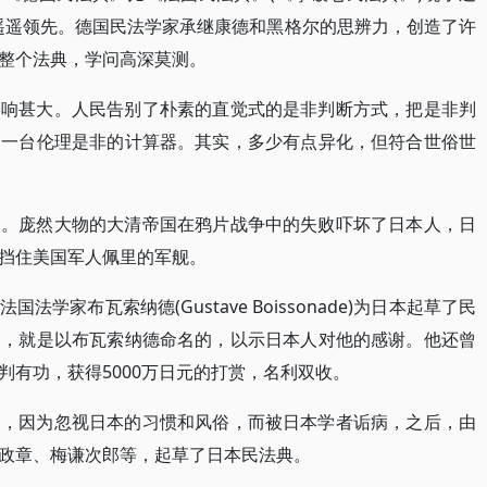
纪遥遥领先。德国民法学家承继康德和黑格尔的思辨力，创造了许
整个法典，学问高深莫测。
影响甚大。人民告别了朴素的直觉式的是非判断方式，把是非判
了一台伦理是非的计算器。其实，多少有点异化，但符合世俗世
家。庞然大物的大清帝国在鸦片战争中的失败吓坏了日本人，日
挡住美国军人佩里的军舰。
学家布瓦索纳德(Gustave Boissonade)为日本起草了民
厦，就是以布瓦索纳德命名的，以示日本人对他的感谢。他还曾
判有功，获得5000万日元的打赏，名利双收。
案，因为忽视日本的习惯和风俗，而被日本学者诟病，之后，由
政章、梅谦次郎等，起草了日本民法典。