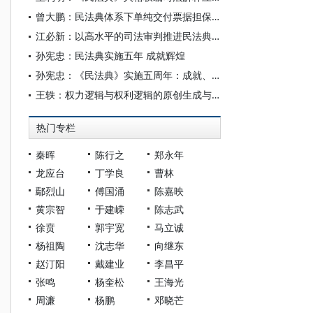
曾大鹏：民法典体系下单纯交付票据担保的解释论
江必新：以高水平的司法审判推进民法典高质量实施
孙宪忠：民法典实施五年 成就辉煌
孙宪忠：《民法典》实施五周年：成就、问题与展望
王轶：权力逻辑与权利逻辑的原创生成与交融互构——以民法典对生活利益的分配为核心
热门专栏
秦晖
陈行之
郑永年
龙应台
丁学良
曹林
鄢烈山
傅国涌
陈嘉映
黄宗智
于建嵘
陈志武
徐贲
郭宇宽
马立诚
杨祖陶
沈志华
向继东
赵汀阳
戴建业
李昌平
张鸣
杨奎松
王海光
周濂
杨鹏
邓晓芒