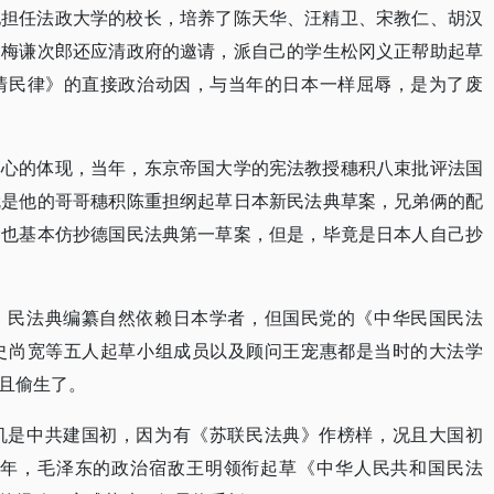
他担任法政大学的校长，培养了陈天华、汪精卫、宋教仁、胡汉
。梅谦次郎还应清政府的邀请，派自己的学生松冈义正帮助起草
清民律》的直接政治动因，与当年的日本一样屈辱，是为了废
尊心的体现，当年，东京帝国大学的宪法教授穗积八束批评法国
就是他的哥哥穗积陈重担纲起草日本新民法典草案，兄弟俩的配
案也基本仿抄德国民法典第一草案，但是，毕竟是日本人自己抄
，民法典编纂自然依赖日本学者，但国民党的《中华民国民法
史尚宽等五人起草小组成员以及顾问王宠惠都是当时的大法学
且偷生了。
机是中共建国初，因为有《苏联民法典》作榜样，况且大国初
54年，毛泽东的政治宿敌王明领衔起草《中华人民共和国民法