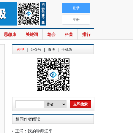
登录
注册
思想库
关键词
笔会
科普
排行
|
|
|
APP
公众号
微博
手机版
相同作者阅读
王涌：我的导师江平