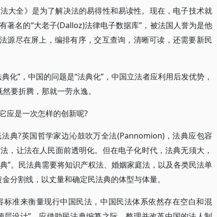
国法大全》是为了解决法的易得性和易读性。现在，电子技术就
名的“大老子(Dalloz)法律电子数据库”，被法国人誉为是他
切法源尽在屏上，编排有序，交互查询，清晰可读，还需要新民
典化”，中国的问题是“法典化”，中国立法者应利用后发优势，
，既然要折腾，那就一劳永逸。
它应是一次怎样的创新呢?
典?英国哲学家边沁鼓吹万全法(Pannomion)，法典应包容
通法，让法在人民面前透明化。但在电子化时代，法典无须大，
法典”。民法典需要将知识产权法、婚姻家庭法，以及各类民法单
黄金分割线，以丈量和确定民法典的体型与体量。
内容标准来衡量现行中国民法，中国民法体系依然存在空白和混
顶层设计”。应借助民法典编纂之际，整理并改革中国的法人制