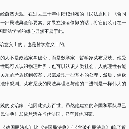
已经蔚然大观。在过去三十年中陆续颁布的《民法通则》《合同
成一部民法典全部要素。如果立法者偷懒的话，将它们装订在一
中国民法学者的雄心显然不屑于此。
治意义上的，也是哲学意义上的。
念的人不是政治家拿破仑，而是数学家、哲学家莱布尼茨。他受
理性既可以认识物理世界，也可以认识人类社会，人的理性有能
会关系的矛盾找到答案，只需发现一些基本的公理，然后，像欧
部法律规则。莱布尼茨的民法典理念与他的二进制是一样伟大的
实践的政治家，他因此流芳百世。虽然他建立的帝国和军队早已
破仑民法典》却依然活在当代法国，乃至其他国家。
《德国民法典》比《法国民法典》(《拿破仑民法典》)晚了近