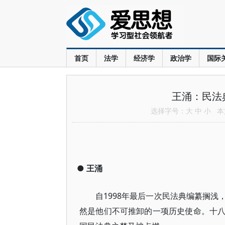
首页
法学
经济学
政治学
国际
王涌：民法
选择字号：
大
中
小
本文
●
王涌
自1998年最后一次民法典编纂搁
然是他们不可推卸的一项历史使命。十