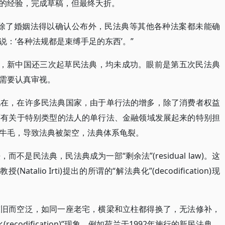
的经验，完成草稿，但最终夭折。
惜除了婚姻法得以确认公布外，民法典等其他各种法案都未能确
：‘各种法规都是束缚手足的东西’。”
998年，新中国还三次起草民法典，均未成功。眼前是第五次民法典
需要认真审视。
现在，在许多民法典国家，由于单行法的增多，除了消费者权益
还有关于特别类型的法人的单行法、金融领域发展起来的特别担
牛毛，导致法典被架空，法典体系龟裂。
是民法典，民法典成为一部“剩余法”(residual law)。这
talio Irti)提出的所谓的“解法典化”(decodification)现
陈旧而空泛，如同一座老宅，横梁和立柱都得换了，无法修补，
codification)”现象。例如荷兰于1992年施行的新民法典、