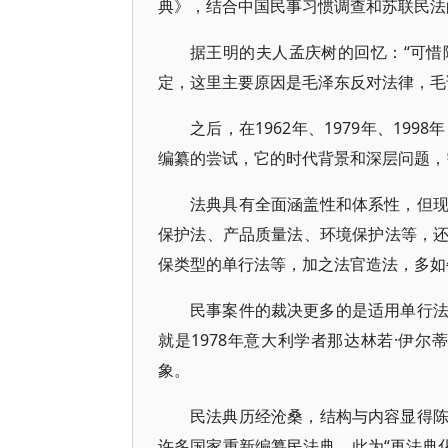
典》，结合中国民事习惯调查和苏联民法
据王明的夫人孟庆树的回忆：“可
定，这里主要原因是毛泽东反对法律，毛说
之后，在1962年、1979年、1
编纂的尝试，它的时代背景和深层问题，
法典具有全面涵盖性和体系性，但
保护法、产品质量法、环境保护法等，
保类型的单行法等，加之法官造法，多如
民事案件的裁决更多的是适用单行法，而不
就是1978年意大利学者那达林若·伊尔蒂教授(Na
象。
民法典历经沧桑，结构与内容显得
许多国家重新编纂民法典，此为“再法典化(re