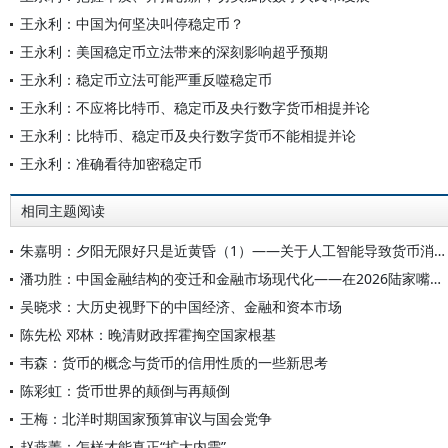
王永利：中国为何坚决叫停稳定币？
王永利：美国稳定币立法带来的深刻影响超乎预期
王永利：稳定币立法可能严重反噬稳定币
王永利：不应将比特币、稳定币及央行数字货币相提并论
王永利：比特币、稳定币及央行数字货币不能相提并论
王永利：准确看待加密稳定币
相同主题阅读
朱嘉明：夕阳无限好只是近黄昏（1）——关于人工智能导致货币消亡进程的几个问题
潘功胜：中国金融结构的变迁和金融市场现代化——在2026陆家嘴论坛上的主题演讲
吴晓求：大历史视野下的中国经济、金融和资本市场
陈先松 邓林：晚清财政挥霍掏空国家根基
韦森：货币的概念与货币的信用性质的一些新思考
陈彩虹：货币世界的颠倒与再颠倒
王梅：北洋时期国家预算审议与国会党争
赵燕菁：怎样才能真正“扩大内需”