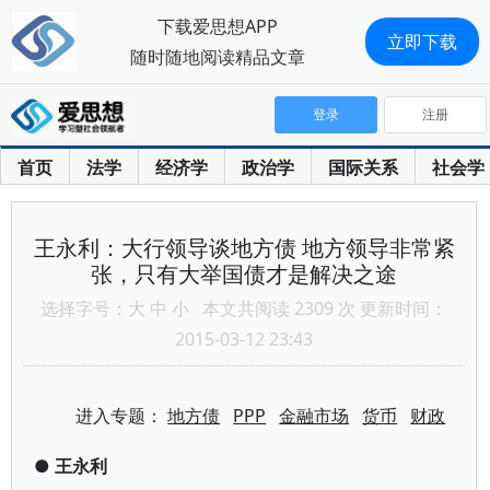
下载爱思想APP
立即下载
随时随地阅读精品文章
登录
注册
首页
法学
经济学
政治学
国际关系
社会学
王永利：大行领导谈地方债 地方领导非常紧
张，只有大举国债才是解决之途
选择字号：
大
中
小
本文共阅读 2309 次 更新时间：
2015-03-12 23:43
进入专题：
地方债
PPP
金融市场
货币
财政
●
王永利