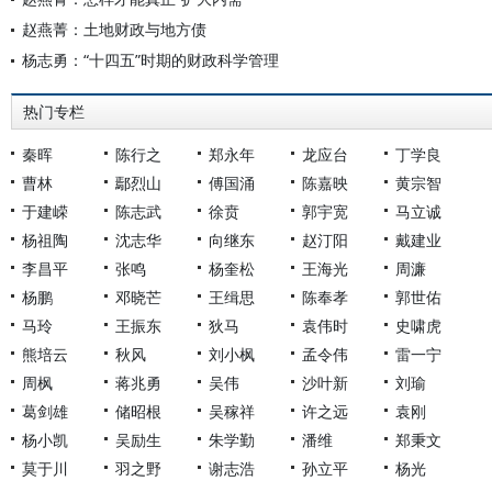
赵燕菁：土地财政与地方债
杨志勇：“十四五”时期的财政科学管理
热门专栏
秦晖
陈行之
郑永年
龙应台
丁学良
曹林
鄢烈山
傅国涌
陈嘉映
黄宗智
于建嵘
陈志武
徐贲
郭宇宽
马立诚
杨祖陶
沈志华
向继东
赵汀阳
戴建业
李昌平
张鸣
杨奎松
王海光
周濂
杨鹏
邓晓芒
王缉思
陈奉孝
郭世佑
马玲
王振东
狄马
袁伟时
史啸虎
熊培云
秋风
刘小枫
孟令伟
雷一宁
周枫
蒋兆勇
吴伟
沙叶新
刘瑜
葛剑雄
储昭根
吴稼祥
许之远
袁刚
杨小凯
吴励生
朱学勤
潘维
郑秉文
莫于川
羽之野
谢志浩
孙立平
杨光