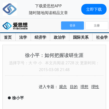
下载爱思想APP
立即下载
随时随地阅读精品文章
登录
注册
首页
法学
经济学
政治学
国际关系
社会学
徐小平：如何把握读研生涯
选择字号：
大
中
小
本文共阅读 2728 次 更新时间：
2015-03-08 21:48
进入专题：
观念
目的
理想
理性
●
徐小平