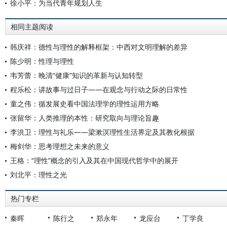
徐小平：为当代青年规划人生
相同主题阅读
韩庆祥：德性与理性的解释框架：中西对文明理解的差异
陈少明：性理与理性
韦芳蕾：晚清“健康”知识的革新与认知转型
程乐松：讲故事与过日子——在观念与行动之际的日常性
童之伟：循发展史看中国法理学的理性运用方略
张留华：人类推理的本性：研究取向与理论旨趣
李洪卫：理性与礼乐——梁漱溟理性生活界定及其教化根据
梅剑华：思考理想之未来的意义
王格：“理性”概念的引入及其在中国现代哲学中的展开
刘北平：理性之光
热门专栏
秦晖
陈行之
郑永年
龙应台
丁学良