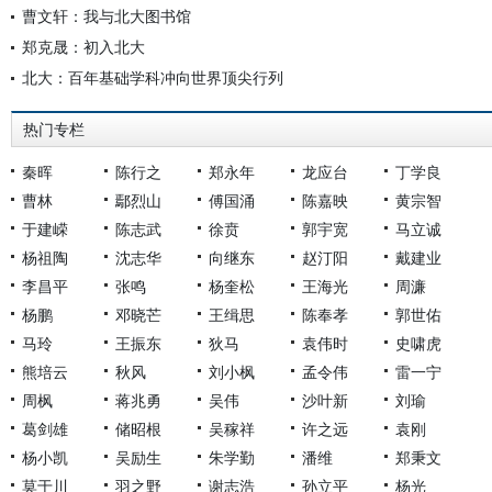
曹文轩：我与北大图书馆
郑克晟：初入北大
北大：百年基础学科冲向世界顶尖行列
热门专栏
秦晖
陈行之
郑永年
龙应台
丁学良
曹林
鄢烈山
傅国涌
陈嘉映
黄宗智
于建嵘
陈志武
徐贲
郭宇宽
马立诚
杨祖陶
沈志华
向继东
赵汀阳
戴建业
李昌平
张鸣
杨奎松
王海光
周濂
杨鹏
邓晓芒
王缉思
陈奉孝
郭世佑
马玲
王振东
狄马
袁伟时
史啸虎
熊培云
秋风
刘小枫
孟令伟
雷一宁
周枫
蒋兆勇
吴伟
沙叶新
刘瑜
葛剑雄
储昭根
吴稼祥
许之远
袁刚
杨小凯
吴励生
朱学勤
潘维
郑秉文
莫于川
羽之野
谢志浩
孙立平
杨光