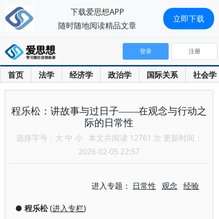
下载爱思想APP
立即下载
随时随地阅读精品文章
登录
注册
首页
法学
经济学
政治学
国际关系
社会学
程乐松：讲故事与过日子——在观念与行动之
际的日常性
选择字号：
大
中
小
本文共阅读 12761 次 更新时间：
2026-02-05 22:57
进入专题：
日常性
观念
经验
●
程乐松
(
进入专栏
)