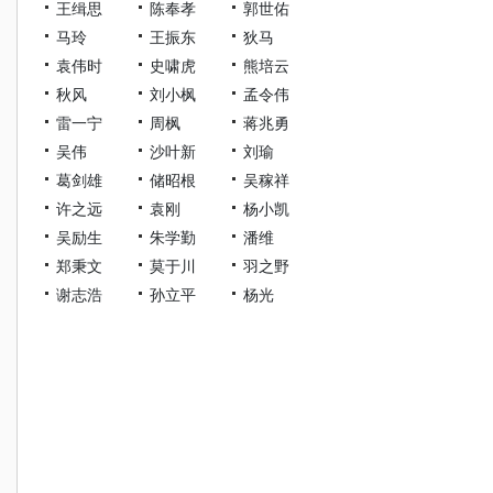
王缉思
陈奉孝
郭世佑
马玲
王振东
狄马
袁伟时
史啸虎
熊培云
秋风
刘小枫
孟令伟
雷一宁
周枫
蒋兆勇
吴伟
沙叶新
刘瑜
葛剑雄
储昭根
吴稼祥
许之远
袁刚
杨小凯
吴励生
朱学勤
潘维
郑秉文
莫于川
羽之野
谢志浩
孙立平
杨光