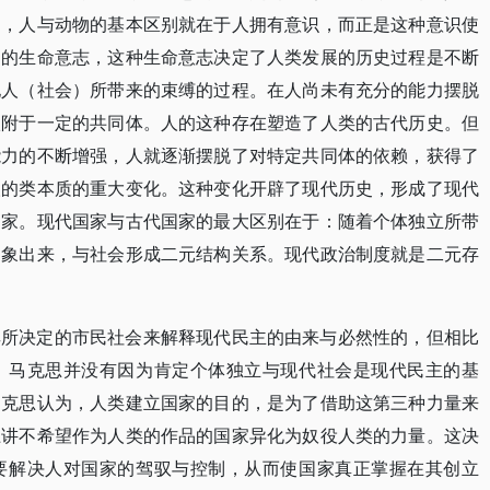
为，人与动物的基本区别就在于人拥有意识，而正是这种意识使
由的生命意志，这种生命意志决定了人类发展的历史过程是不断
他人（社会）所带来的束缚的过程。在人尚未有充分的能力摆脱
依附于一定的共同体。人的这种存在塑造了人类的古代历史。但
能力的不断增强，人就逐渐摆脱了对特定共同体的依赖，获得了
人的类本质的重大变化。这种变化开辟了现代历史，形成了现代
国家。现代国家与古代国家的最大区别在于：随着个体独立所带
抽象出来，与社会形成二元结构关系。现代政治制度就是二元存
其所决定的市民社会来解释现代民主的由来与必然性的，但相比
，马克思并没有因为肯定个体独立与现代社会是现代民主的基
马克思认为，人类建立国家的目的，是为了借助这第三种力量来
上讲不希望作为人类的作品的国家异化为奴役人类的力量。这决
要解决人对国家的驾驭与控制，从而使国家真正掌握在其创立