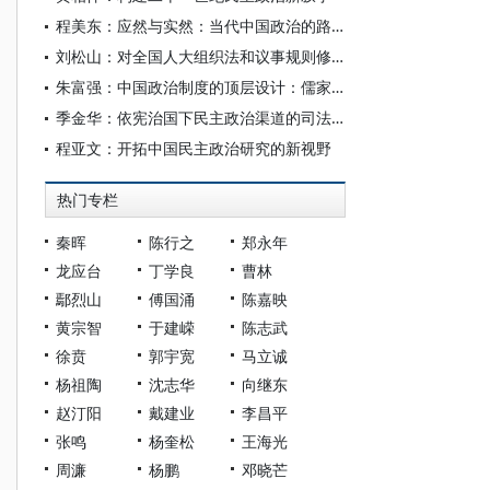
程美东：应然与实然：当代中国政治的路径选择
刘松山：对全国人大组织法和议事规则修正案（草案）的意见
朱富强：中国政治制度的顶层设计：儒家的四大民主制度安排
季金华：依宪治国下民主政治渠道的司法疏通理路
程亚文：开拓中国民主政治研究的新视野
热门专栏
秦晖
陈行之
郑永年
龙应台
丁学良
曹林
鄢烈山
傅国涌
陈嘉映
黄宗智
于建嵘
陈志武
徐贲
郭宇宽
马立诚
杨祖陶
沈志华
向继东
赵汀阳
戴建业
李昌平
张鸣
杨奎松
王海光
周濂
杨鹏
邓晓芒