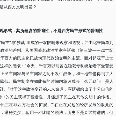
是从西方文明出发？
现形式，其所蕴含的普遍性，不是西方民主形式的普遍性
民主”与“独裁”组成的一双眼睛来观察和透视，并由此来简单判
政治的差别。从美国著名政治学家亨廷顿《第三波——20世纪
源于西方的民主化已成为现代政治文明的主流。面对起源于上世
了这样的感慨：“今天，千百万以前曾在独裁专制统治者下受苦受
史上民主国家与民主国家之间不发生战争，和平地带也得到了大
地降低。民主制度在如此短的时间内急速成长，毫无疑问，是人
迁。”对于这种政治变迁的未来命运，亨廷顿给出了十分自信的
明中的民主获得了普遍性，并促进了民主在其他文明中的传播。
民主在非西方社会的扩展。”“在正在兴起的经济发展的浪潮的
多，退得更少。套用一种比喻的说法，历史不是直线前进的，但