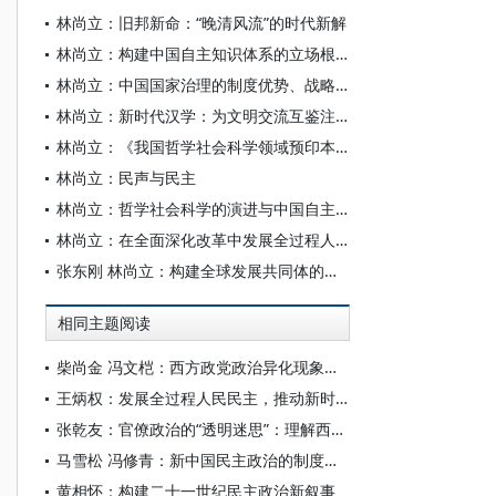
林尚立：旧邦新命：“晚清风流”的时代新解
林尚立：构建中国自主知识体系的立场根基使命
林尚立：中国国家治理的制度优势、战略格局与时空布局
林尚立：新时代汉学：为文明交流互鉴注入新活力
林尚立：《我国哲学社会科学领域预印本平台建设研究》序
林尚立：民声与民主
林尚立：哲学社会科学的演进与中国自主知识体系的构建
林尚立：在全面深化改革中发展全过程人民民主
张东刚 林尚立：构建全球发展共同体的理论价值和实践意义
相同主题阅读
柴尚金 冯文桤：西方政党政治异化现象的多维探析
王炳权：发展全过程人民民主，推动新时代民主政治建设
张乾友：官僚政治的“透明迷思”：理解西方政治的一个视角
马雪松 冯修青：新中国民主政治的制度化：历程、优势与启示
黄相怀：构建二十一世纪民主政治新叙事