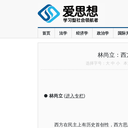
首页
法学
经济学
政治学
国际
林尚立：西
选择字号：
大
中
小
本文
●
林尚立
(
进入专栏
)
西方在民主上有历史首创性，西方思