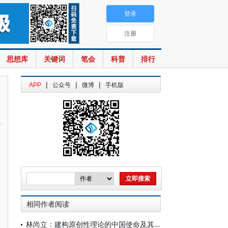
登录
注册
思想库
关键词
笔会
科普
排行
|
|
|
APP
公众号
微博
手机版
相同作者阅读
林尚立：建构原创性理论的中国使命及其方法论基础