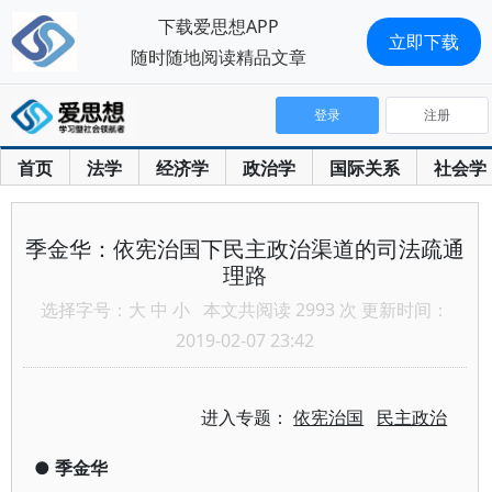
下载爱思想APP
立即下载
随时随地阅读精品文章
登录
注册
首页
法学
经济学
政治学
国际关系
社会学
季金华：依宪治国下民主政治渠道的司法疏通
理路
选择字号：
大
中
小
本文共阅读 2993 次 更新时间：
2019-02-07 23:42
进入专题：
依宪治国
民主政治
●
季金华