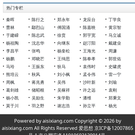
热门专栏
秦晖
陈行之
郑永年
龙应台
丁学良
曹林
鄢烈山
傅国涌
陈嘉映
黄宗智
于建嵘
陈志武
徐贲
郭宇宽
马立诚
杨祖陶
沈志华
向继东
赵汀阳
戴建业
李昌平
张鸣
杨奎松
王海光
周濂
杨鹏
邓晓芒
王缉思
陈奉孝
郭世佑
马玲
王振东
狄马
袁伟时
史啸虎
熊培云
秋风
刘小枫
孟令伟
雷一宁
周枫
蒋兆勇
吴伟
沙叶新
刘瑜
葛剑雄
储昭根
吴稼祥
许之远
袁刚
杨小凯
吴励生
朱学勤
潘维
郑秉文
莫于川
羽之野
谢志浩
孙立平
杨光
Powered by aisixiang.com Copyright © 2026 by
aisixiang.com All Rights Reserved 爱思想 京ICP备12007865