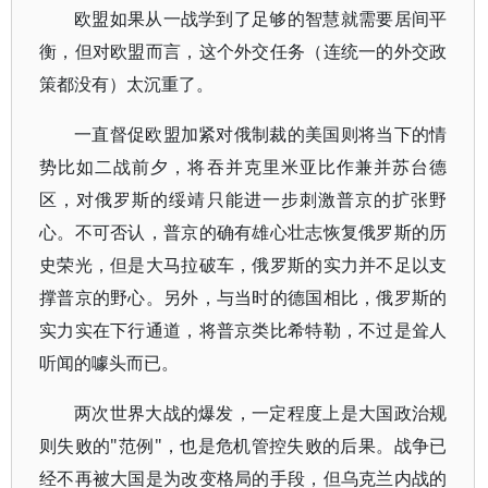
欧盟如果从一战学到了足够的智慧就需要居间平
衡，但对欧盟而言，这个外交任务（连统一的外交政
策都没有）太沉重了。
一直督促欧盟加紧对俄制裁的美国则将当下的情
势比如二战前夕，将吞并克里米亚比作兼并苏台德
区，对俄罗斯的绥靖只能进一步刺激普京的扩张野
心。不可否认，普京的确有雄心壮志恢复俄罗斯的历
史荣光，但是大马拉破车，俄罗斯的实力并不足以支
撑普京的野心。另外，与当时的德国相比，俄罗斯的
实力实在下行通道，将普京类比希特勒，不过是耸人
听闻的噱头而已。
两次世界大战的爆发，一定程度上是大国政治规
则失败的"范例"，也是危机管控失败的后果。战争已
经不再被大国是为改变格局的手段，但乌克兰内战的