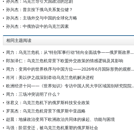
孙兴杰：乌克兰导引大国政治的悲剧
孙兴杰：普京按下俄乌关系复位键？
孙兴杰：主场外交与中国的全球化方略
孙兴杰：中俄协议中的乌克兰因素
相同主题阅读
周力：乌克兰危机：从“特别军事行动”转向全面战争——俄罗斯政界学界对当前局势的研判
郎加泽仁：乌克兰危机背景下欧盟外交政策的情感逻辑及其影响
周力：变局中的世界秩序与中国方位——2026年6月国际形势的观
肖河：美以伊之战深刻牵动乌克兰危机解决进程
欧洲经济十问——《世界知识》专访中国人民大学区域
周力：三场冲突说明了什么？
张君义：乌克兰危机下的俄罗斯科技安全政策
罗英杰：乌克兰危机背景下俄罗斯中亚战略
赵晨：地缘政治变局下欧洲政治共同体的缘起、功能与困境
马强：阶层变迁，被乌克兰危机重塑的俄罗斯社会