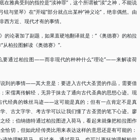
在雅典受到的指控是“渎神罪”，这个所谓被“渎”之神，不能说
弓铉与竖琴》在“开端”部分就点出某种“神义论”，绝非偶然。由
非西方近、现代才有的事情。
》的论著加了副题，如果直硬地翻译就是：“《奥德赛》的柏拉
“从柏拉图解读《奥德赛》”.
么要通过柏拉图――而非现代的种种什么“理论”――来解读荷
时说到的事情――其大意是：要进入古代大圣贤的作品，需要借
解；宋儒离传解经，无异于抹去了通向古代圣典的思想心迹。现
古代经典的蛛丝马迹――这可能是真的；但有一点肯定不是真
史学、古文字学、考古学可以让我们懂了古圣贤的笔下心迹。廖
作之经；伯纳德特通过柏拉图进入荷马，看起来就像把柏拉图作
完全恰切，但如此经传类比用来表达这样的意思还是有可能的：
心迹地理解荷马，反过来，通过荷马，也可以更好地理解柏拉