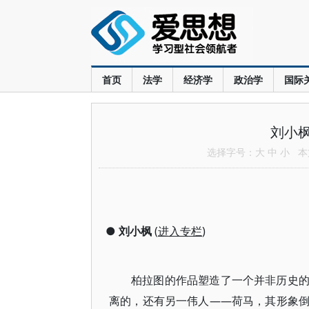
首页
法学
经济学
政治学
国际
刘小
选择字号：
大
中
小
本文
●
刘小枫
(
进入专栏
)
柏拉图的作品塑造了一个并非历史
离的，还有另一伟人――荷马，其形象