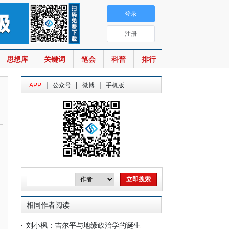
登录
注册
思想库
关键词
笔会
科普
排行
|
|
|
APP
公众号
微博
手机版
相同作者阅读
刘小枫：吉尔平与地缘政治学的诞生