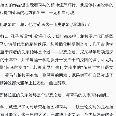
柏拉图的作品也围绕着荷马的精神遗产打转。要是像我国经学的
和提到荷马的地方辑出来，一定相当可观。
化形象时，总让他与荷马这一历史形象形影相随？
时代。孔子所谓“礼乐”是什么，我们都晓得；柏拉图时代已经既
荷马史诗所代表的精神秩序。从希腊化时期到当今，凡习古典学
以至于两者的关系始终是个迷――思想之迷。尼采早年用功最深
书的十年中，几乎每隔一学期就开一次关于柏拉图的课，计划写
是“荷马的竞赛”；若将其早年未刊文稿中的“荷马与古典语文
来看，荷马与柏拉图有如一张琴弓的两端，尼采似乎把自己变成了
精神这部大竖琴上拉奏出一曲曲醉歌。
苏格拉底的关系始终是个思想之迷，与荷马的关系同样如此。
文学，就选择了同时研究柏拉图和荷马――硕士论文写的是柏拉
而有可能接近这一思想之迷。完成博士论文后，至少从发表的论