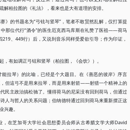
疏解柏拉图的《礼法》，看来也是大有道理的安排。
赛》的书题名为“弓铉与竖琴”，笔者不敢贸然乱解，仅打算提
中那位代行“酒令”的医生厄克西马库斯在礼赞了医祖――荷马
》卷四219、449行）后，又说到音乐同样受爱欲引导；作为印证，
起，有如调正弓铉和竖琴（柏拉图，《会饮》）。
才能拉琴）的比喻，已经是个大题目。在《善恶的彼岸》序言
态，但這弓不是用来拉琴，而是用来射箭――射猎一个精神上的
现代民主政治搞松驰了。懂得荷马的尼采没有回到荷马，但通过
了诗人与哲人的关系问题；伯纳德特通过回到荷马来重新摆正这
业兴趣。
，在芝加哥大学社会思想委员会师从古希腊文学大师David