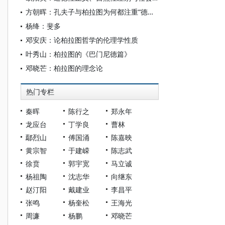
方朝晖：孔夫子与柏拉图为何都注重“德性”？
杨绛：斐多
邓安庆：论柏拉图哲学的伦理学性质
叶秀山：柏拉图的《巴门尼德篇》
邓晓芒：柏拉图的理念论
热门专栏
秦晖
陈行之
郑永年
龙应台
丁学良
曹林
鄢烈山
傅国涌
陈嘉映
黄宗智
于建嵘
陈志武
徐贲
郭宇宽
马立诚
杨祖陶
沈志华
向继东
赵汀阳
戴建业
李昌平
张鸣
杨奎松
王海光
周濂
杨鹏
邓晓芒