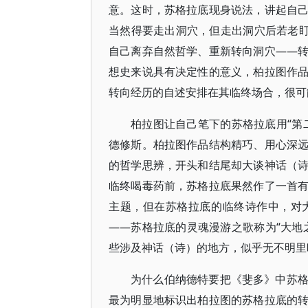
意。这时，苏格拉底现身说法，讲起自
当然得要走出洞穴，但走出洞穴后若老盯
自己离弃自然哲学、重新转向洞穴――
想史来说具有决定性的意义，柏拉图作
转向经历的自述安排在其临终场合，很可
柏拉图让自己笔下的苏格拉底用“第
德修斯。柏拉图作品结构精巧、用心深
的哲学思辨，开头和结尾却大谈神话（
临终喝毒药前，苏格拉底果然作了一首
主题，但在苏格拉底的临终诗作中，对
――苏格拉底的灵魂漫游之歌称为“大地
些涉及神话（诗）的地方，似乎无不明里
为什么伯纳德特要把《斐多》中苏
最为明显地标识出柏拉图的苏格拉底的