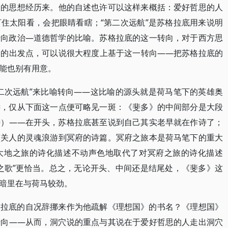
己的思想经历来。他的自述也许可以这样来概括：爱好哲思的人
住太阳看，会把眼睛看瞎；“第二次远航”是苏格拉底用来说明
转向政治―道德哲学的比喻。苏格拉底的这一转向，对于西方思
品的出发点，可以说很大程度上基于这一转向――把苏格拉底的
能也别有用意。
二次远航”来比喻转向――这比喻的源头就是荷马笔下的英雄奥
远，仅从下面这一点便可略见一斑：《斐多》的中间部分是大段
诗）――在开头，苏格拉底甚至说到自己其实老早就在作诗了；
有关人的灵魂浪游到冥府的诗篇。冥府之旅本是荷马笔下的重大
大地之旅的诗化描述不动声色地取代了对冥府之旅的诗化描述
之歌”更恰当。总之，无论开头、中间还是结尾处，《斐多》这
暗里在与荷马较劲。
格拉底的自况辞挪来作为他疏解《理想国》的书名？《理想国》
转向――从而，洞穴说的重点与其说在于爱好哲思的人走出洞穴