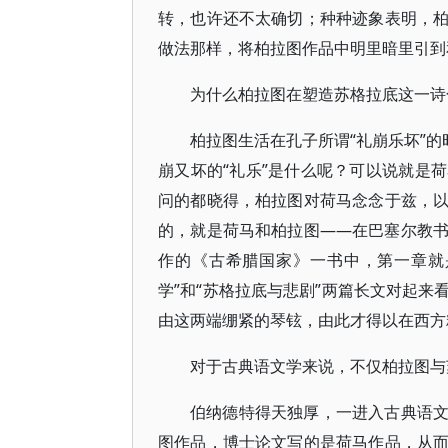
转，也许还不太确切；种种迹象表明，
做法那样，将柏拉图作品中明里暗里引到
为什么柏拉图在塑造苏格拉底这一诗
柏拉图生活在孔子所谓“礼崩乐坏”的
崩又坏的“礼乐”是什么呢？可以说就是
问的都晓得，柏拉图对荷马念念于兹，
的，就是荷马和柏拉图――在巴塞尔教
作的《古希腊国家》一书中，第一章就
学”和“苏格拉底与悲剧”两篇长文对起
由这两端绷紧的琴铉，由此才得以在西方
对于古典语文学来说，不仅柏拉图与
伯纳德特得天独厚，一进入古典语
图作品，博士论文写的是荷马作品，从