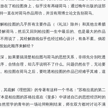
力放在了柏拉图身上，似乎没有再碰荷马；通过晚年出版的这部
特一直在对荷马作品用功，并没有用博士论文告别荷马。
经解柏拉图的几乎所有主要作品（《礼法》除外）和其他古希腊
经解荷马，然后又回到柏拉图一生中最后的、也是最大的作品
叹不用说了，其经解路线似乎也经过精心设计，有条不紊。倘若
按如此顺序来解经？
精深，如果要搞清楚柏拉图与荷马的思想关系，非得先分别吃透
顺序，合情合理，却几乎说明不了什么。问题仍然在于，无论要
易。柏拉图在荷马之后，要吃透柏拉图的作品已经难乎其难，遑
，其疏解《理想国》的专著有这样一个书名：“苏格拉底的第二
航”本是柏拉图的苏格拉底在《斐多》中讲述自己的思想经历时的
自然哲学的青年的一场论辩刚刚结束，师生双方都对讨论不满