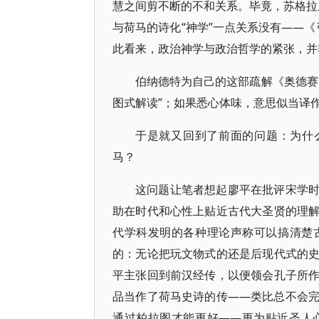
慧之间剪不断的不和关系。毕竟，苏格拉底
与荷马的诗化“神学”一点关系没有――《
此看来，政治神学与政治哲学的紧张，并
伯纳德特为自己的这部疏解《奥德赛
图式解读”；如果悉心体味，意思似当译作
于是就又回到了前面的问题：为什
马？
这问题让笔者想起廖平在批评宋学
助在时代和心性上贴近古代大圣贤的理
代学科发明的各种理论声称可以搞清楚
的：无论把玩文物式的还是后现代式的
平主张回到前汉经传，以便领会孔子所
品当作了荷马史诗的传――类比总不会
通过柏拉图才能更好――更为贴近圣人