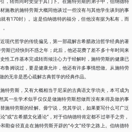
斯吸引，转而同时受业于其门下。在施特劳斯的弟子中，伯纳德特
因材施教的施特劳斯大概同他谈过一些没有与其他学生谈到的事
就有170封）。这是伯纳德特的福分，但他没有据为私有，而
）。
透近现代哲学的传统偏见，第一部疏解古希腊政治哲学经典的著
施特劳斯已经快到不惑之年；此后，他还花费了差不多十年时间来
历史性工作基本完成转而倾注心力于经解时，施特劳斯的健康已
对布鲁姆说过，要是健康允许，他还有许多事情想做。从施特劳
做的无非是悉心疏解古典哲学的经典作品。
到施特劳斯，又有大概相当于尼采的古典语文学功夫，本可成为
”，然其一生学术似乎仅仅是做施特劳斯想做而没有来得及做的事
代替施特劳斯的经解。毋宁说，凭其学识，如果要写什么可广泛
概论”或“古希腊文化通论”，对于伯纳德特肯定都不过举手之劳，
和勤奋径直走在施特劳斯开辟的“今文”经学之路上。伯纳德特