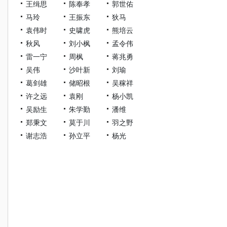
王缉思
陈奉孝
郭世佑
马玲
王振东
狄马
袁伟时
史啸虎
熊培云
秋风
刘小枫
孟令伟
雷一宁
周枫
蒋兆勇
吴伟
沙叶新
刘瑜
葛剑雄
储昭根
吴稼祥
许之远
袁刚
杨小凯
吴励生
朱学勤
潘维
郑秉文
莫于川
羽之野
谢志浩
孙立平
杨光