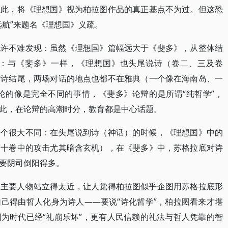
因此，将《理想国》视为柏拉图作品的真正基点不为过。但这恐
远航”来题名《理想国》义疏。
也许不难发现：虽然《理想国》篇幅远大于《斐多》，从整体结
：与《斐多》一样，《理想国》也头尾说诗（卷二、三及卷
作诗结尾，两场对话的地点也都不在雅典（一个像在海南岛、一
论的像是完全不同的事情，《斐多》论辩的是所谓“纯哲学”，
此，在论辩的高潮时分，教育都是中心话题。
一个很大不同：在头尾说到诗（神话）的时候，《理想国》中的
第十卷中的攻击尤其暗含玄机），在《斐多》中，苏格拉底对诗
要阴司倒阳得多。
个主要人物站立得太近，让人觉得柏拉图似乎企图用苏格拉底形
己得由哲人化身为诗人――要说“诗化哲学”，柏拉图看来才堪
为时代已经“礼崩乐坏”，更有人民信赖的礼法与哲人凭靠的智