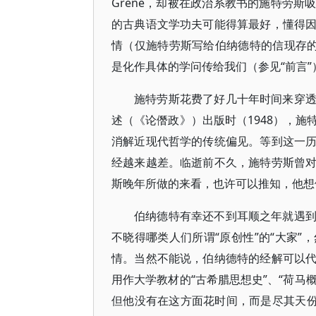
Grene，却被在政治系教书的施特劳
的古典语文学功夫可能得算最好，懂得
情（仅施特劳斯写给伯纳德特的信现存的
是化作具体的学问传给我们（参见“前言”
施特劳斯花费了好几十年时间来穿
述（《论僭政》）出版时（1948），
消解近现代哲学的传统偏见。等到这一
经越来越差。临逝前不久，施特劳斯曾
斯晚年所做的来看，也许可以推知，他想
伯纳德特有幸还不到耳顺之年就遇
不晓得哪类人们所谓“原创性”的“大家
情。当然不能说，伯纳德特的经解可以
用作大学教材的“古希腊思想史”、“荷马
但他没有在这方面花时间，而是尽其天份