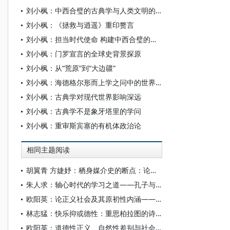
刘小枫：中西合璧的古典学与人类文明的未来
刘小枫：《拯救与逍遥》重印赘言
刘小枫：担当时代使命 构建中西合璧的古典学
刘小枫：门罗宣言的全球史背景探原
刘小枫：从“荒原”到“大边疆”
刘小枫：海德格尔形而上学之问中的世界历史
刘小枫：古典学对现代世界影响深远
刘小枫：古典学不是象牙塔里的学问
刘小枫：重审斯宾塞的有机体政治论
相同主题阅读
胡翼青 方婕妤：栖身媒介史的断点：论柏拉图的媒介思想
朱人求：轴心时代的学习之道——孔子与柏拉图的对话
欧阳英：论正义社会及其原初性内涵——孔子与柏拉图正义思想之比较的启示
林志猛：快乐抑或德性：重思柏拉图的诗哲之争
欧阳英：道德性正义、自然性差别与社会包容——关于正义本质的一种分析