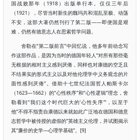
国战败那年（1918）出版单行本。仅仅三年后
（1921），尽管当时新生的魏玛共和混乱至极、动荡
不安，这部大著仍然刊行了第二版——即便国是艰
难，仍然有德意志人在思索哲学问题。
舍勒在“第二版前言”中回忆说，他多年前动念写
作这部作品，是因为当时的德国年轻人“对所有那些毫
无根据的相对主义感到厌倦，同样也对康德的空乏且
不结果实的形式主义以及对他伦理学中义务观念的片
面性感到厌倦”。借助十七世纪法国哲人帕斯卡尔
（1623—1662）的“心性秩序”和“心性逻辑”理念，舍
勒看到“我们这个时代巨大的‘心性失序’”，以至于
他“不得不指责自康德以来就如此广泛地在德国和德意
志哲学中被传授的虚假的”英雄主义伦理，并试图揭示
其“廉价的史学―心理学基础”。[9]