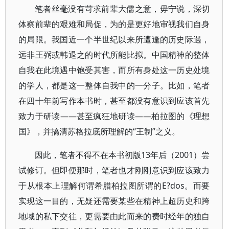
笔者丝毫没有苛求前辈大儒之意，毋宁说，深切
体察前辈的艰难和局促，为的是更好地审视我们自身
的局限。我国近一个半世纪以来所遭逢的历史际遇，
远非王弼或韩退之的时代所能比拟。中国精神的整体
自我在此境遇中饱受其害，而所有身处这一历史处境
的学人，都是这一整体自我中的一分子。比如，笔者
在四十年前写作本书时，甚至都没有意识到应该首先
致力于研读——甚至疯狂地研读——柏拉图的《理想
国》，并搞清苏格拉底所理解的“王制”之义。
因此，笔者不得不在本书初版13年后（2001）尝
试修订。但即便那时，笔者也才刚刚意识到应该致力
于从根本上理解何谓希腊柏拉图所谓的E?dos。而要
实现这一目的，无疑还需要某些在精神上超历史和跨
地域的私下交往，更需要由此而来的费时经年的独自