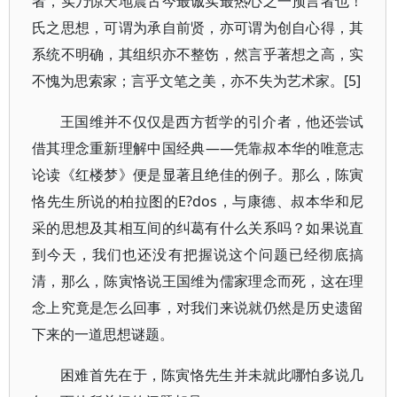
者，实乃惊天地震古今最诚实最热心之一预言者也！
氏之思想，可谓为承自前贤，亦可谓为创自心得，其
系统不明确，其组织亦不整饬，然言乎著想之高，实
不愧为思索家；言乎文笔之美，亦不失为艺术家。[5]
王国维并不仅仅是西方哲学的引介者，他还尝试
借其理念重新理解中国经典——凭靠叔本华的唯意志
论读《红楼梦》便是显著且绝佳的例子。那么，陈寅
恪先生所说的柏拉图的E?dos，与康德、叔本华和尼
采的思想及其相互间的纠葛有什么关系吗？如果说直
到今天，我们也还没有把握说这个问题已经彻底搞
清，那么，陈寅恪说王国维为儒家理念而死，这在理
念上究竟是怎么回事，对我们来说就仍然是历史遗留
下来的一道思想谜题。
困难首先在于，陈寅恪先生并未就此哪怕多说几