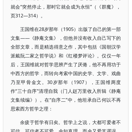
就会“突然停止，那时它就会成为永恒”（《群魔》，
页312—314）。
王国维在28岁那年（1905）出版了自己的第一部
文集——《静庵文集》，但他并没有收入自己写下的
全部文章，而是精选得意之作，其中包括《国朝汉学
派戴阮二家之哲学说》和《红楼梦评论》。仅仅一年
后，王国维就对哲学思辨产生了厌倦，他不再用功于
中西方的哲学，而转向考索中国的史学、文学、戏曲
乃至甲骨金文。30岁那年（1907），王国维两度
作“三十自序”清理自我（门人赵万里收入所辑《静庵
文集续编》）。在“自序二”中，他坦承自己何以不再
思索西方哲学之理：
余疲于哲学有日矣。哲学上之说，大都可爱者不
可信，可信者不可爱。余知真理，而余又爱其谬误。