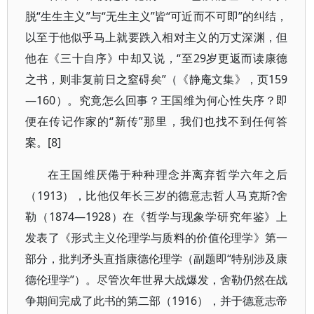
脱“生生主义”与“无生主义”皆“可近而不可即”的纠结，
以至于他似乎马上就要跌入相对主义的万丈深渊，但
他在《三十自序》中却又说，“至29岁更返而读康德
之书，则非复前日之窒碍矣”（《静庵文集》，页159
—160）。究竟怎么回事？王国维为何心性失序？即
便在传记作家的“新传”那里，我们也找不到任何答
案。[8]
在王国维厌倦于种种理念并离弃哲学六年之后
（1913），比他仅年长三岁的德意志哲人马克斯?舍
勒（1874—1928）在《哲学与现象学研究年鉴》上
发表了《形式主义伦理学与质料的价值伦理学》第一
部分，批判矛头直指康德伦理学（副题即“特别涉及康
德伦理学”）。尽管次年世界大战爆发，舍勒仍然在战
争期间完成了此书的第二部（1916），并于德意志帝