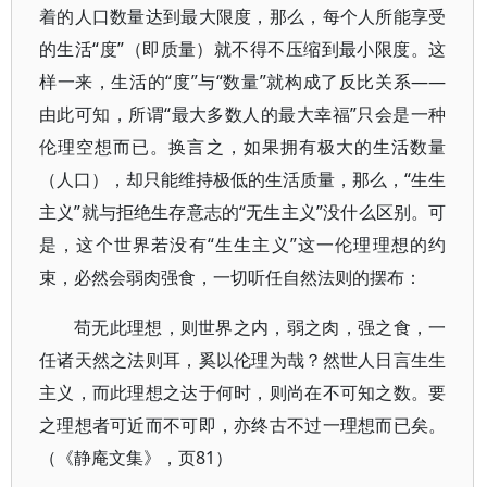
着的人口数量达到最大限度，那么，每个人所能享受
的生活“度”（即质量）就不得不压缩到最小限度。这
样一来，生活的“度”与“数量”就构成了反比关系——
由此可知，所谓“最大多数人的最大幸福”只会是一种
伦理空想而已。换言之，如果拥有极大的生活数量
（人口），却只能维持极低的生活质量，那么，“生生
主义”就与拒绝生存意志的“无生主义”没什么区别。可
是，这个世界若没有“生生主义”这一伦理理想的约
束，必然会弱肉强食，一切听任自然法则的摆布：
苟无此理想，则世界之内，弱之肉，强之食，一
任诸天然之法则耳，奚以伦理为哉？然世人日言生生
主义，而此理想之达于何时，则尚在不可知之数。要
之理想者可近而不可即，亦终古不过一理想而已矣。
（《静庵文集》，页81）