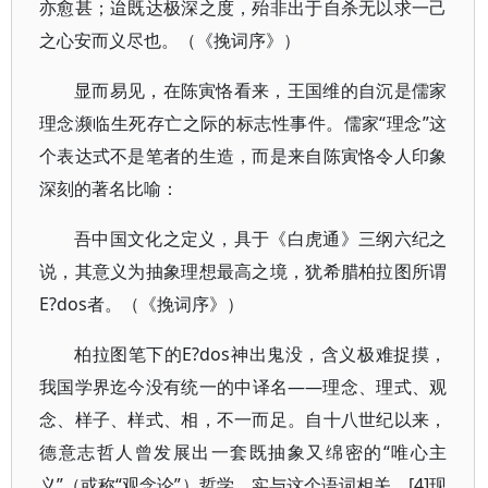
亦愈甚；迨既达极深之度，殆非出于自杀无以求一己
之心安而义尽也。（《挽词序》）
显而易见，在陈寅恪看来，王国维的自沉是儒家
理念濒临生死存亡之际的标志性事件。儒家“理念”这
个表达式不是笔者的生造，而是来自陈寅恪令人印象
深刻的著名比喻：
吾中国文化之定义，具于《白虎通》三纲六纪之
说，其意义为抽象理想最高之境，犹希腊柏拉图所谓
E?dos者。（《挽词序》）
柏拉图笔下的E?dos神出鬼没，含义极难捉摸，
我国学界迄今没有统一的中译名——理念、理式、观
念、样子、样式、相，不一而足。自十八世纪以来，
德意志哲人曾发展出一套既抽象又绵密的“唯心主
义”（或称“观念论”）哲学，实与这个语词相关。[4]现