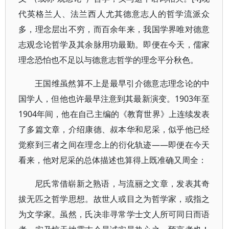
代英格兰人、法兰西人尤其德意志人的哲学流派众
多，理念层出不穷，而百余年来，我国学界唯对德意
志观念论哲学及其余脉用功最勤。即便在今天，儒家
理念恐怕也不足以与德意志哲学的理念平分秋色。
王国维虽然算不上是最早引介德意志理念论的中
国学人，但他也许最早注意到其最新演变。1903年至
1904年间，他在自己主编的《教育世界》上连续发表
了多篇文章，介绍康德、叔本华和尼采，似乎他已经
觉察到三者之间在理念上的衍化轨迹——即便在今天
看来，他对尼采的总体描述也算得上既准确又周全：
尼氏常借崭新之熟语，与流丽之文章，发表其奇
拔无匹之哲学思想。故世人或目之为哲学家，或指之
为文学家。虽然，氏决非寻常学士文人所可同日而语