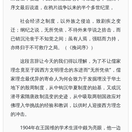
序文最后说道，在鸦片战争以来的半个多世纪里，
社会经济之制度，以外族之侵迫，致剧疾之变
迁；纲纪之说，无所凭依，不待外来学说之掊击，而
已销沉沦丧于不知觉之间；虽有人焉，强聒而力持，
亦终归于不可救疗之局。（《挽词序》）
这段言辞让今天的我们得以理解，为了不让儒家
理念竟至于因西方文明理念的东进而“无所凭依”，儒
家理念最优异的寄命人为何会致力于发掘堙没于华土
地下的殷周制度，从中钩沉华夏制度的始基，又或沉
潜寻索隋唐政制流变的史迹，从中吸取两朝国政应对
佛理入华挑战的经验和教训，以供时人迎接西方理念
的冲击。
1904年在王国维的学术生涯中颇为亮眼，他一边