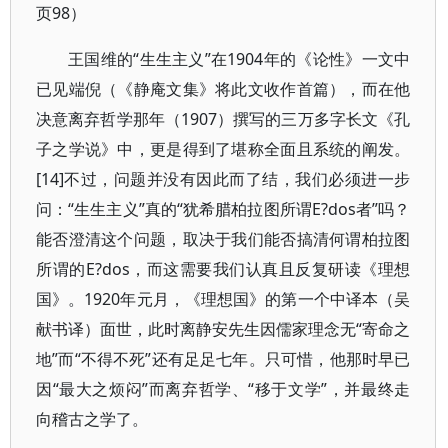
页98）
王国维的“生生主义”在1904年的《论性》一文中
已见端倪（《静庵文集》将此文收作首篇），而在他
决意离弃哲学那年（1907）撰写的三万多字长文《孔
子之学说》中，更是得到了堪称全面且系统的阐发。
[14]不过，问题并没有因此而了结，我们必须进一步
问：“生生主义”真的“犹希腊柏拉图所谓E?dos者”吗？
能否澄清这个问题，取决于我们能否搞清何谓柏拉图
所谓的E?dos，而这需要我们认真且反复研读《理想
国》。1920年元月，《理想国》的第一个中译本（吴
献书译）面世，此时离静安先生因儒家理念无“寄命之
地”而“不得不死”还有足足七年。只可惜，他那时早已
因“最大之烦闷”而离弃哲学、“移于文学”，并最终走
向稽古之学了。