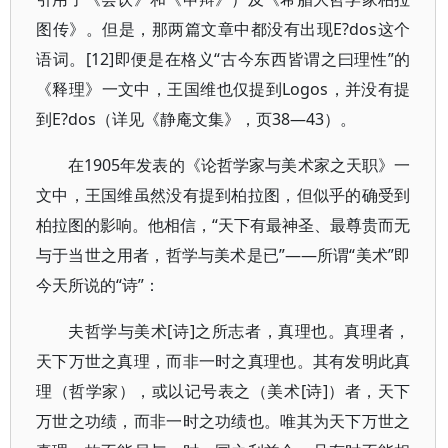
图传》。但是，那两篇文章中都没有出现E?dos这个
语词。[12]即便是在格义“古今东西皆谓之曰理性”的
《释理》一文中，王国维也仅提到Logos，并没有提
到E?dos（详见《静庵文集》，页38—43）。
在1905年发表的《论哲学家与美术家之天职》一
文中，王国维虽然没有提到柏拉图，但似乎的确受到
柏拉图的影响。他相信，“天下有最神圣、最尊贵而无
与于当世之用者，哲学与美术是已”——所谓“美术”即
今天所说的“诗”：
夫哲学与美术[诗]之所志者，真理也。真理者，
天下万世之真理，而非一时之真理也。其有发明此真
理（哲学家），或以记号表之（美术[诗]）者，天下
万世之功绩，而非一时之功绩也。唯其为天下万世之