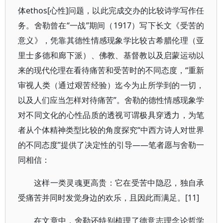
体ethos[心性]问题，以此完成交办的比较诗学写作任
务。舍勒曾在“一战”期间（1917）写下长文《受苦的
意义》，凭靠其德性情感现象学比较古希腊伦理（亚
里士多德和廊下派）、佛教、基督教以及启蒙运动以
来的现代伦理在看待痛苦和受苦时的不同态度，“重新
审视人类（通过艰苦经验）迄今为止所学到的一切，
以及人们应当怎样对待痛苦”。舍勒的德性情感现象学
对不同文化的心性品质的透视可谓极具穿透力，为笔
者从个体精神类型比较的角度探究“中西方诗人对世界
的不同态度”提供了决定性的引导——笔者愿与舍勒一
同相信：
这样一类灵魂更高贵：它在受苦中隐忍，独自承
受痛苦并同时发觉身边的欢乐，且因此而满足。[11]
在文章中，舍勒还特别梳理了德意志理念论哲学