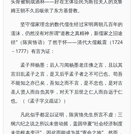
头骨被制成酒杯——好在主体臣民为斯拉夫人的克鲁
姆王朝不久后皈依了东方基督教。
坚守儒家理念的数代儒生经过宋明两朝几百年的
濡沫，仍然没有对所谓“道教之真精神，新儒家之旧途
径”（陈寅恪语）了然于怀——清代大儒戴震（1724
－1777）有言为证：
孟子辩杨墨；后人习闻杨墨老庄佛之言，且以其
言汩乱孟子之言，是又后乎孟子者之不可已也。苟吾
不能知之亦已矣，吾知之而不言，是不忠也，是对古
圣人贤人而自负其学，对天下后世之仁人而自远于仁
也。（《孟子字义疏证》）
凡此似乎都足以证明，陈寅恪先生所言不虚：三
纲六纪之说之所以未曾动摇，盖因华夏“社会经济制度
未尝根本变迁”，因此而能成为其“寄命之地”。然而，