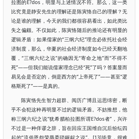
拉图的E?dos，明显与上述情况不符。那么，这一类
比究竟是静安先生的理解还是陈寅恪自己的理解？无
论是谁的理解，今天的我们都很容易看出，如此类比
失之偏颇。不仅如此，陈寅恪随后的推论还有明显的
逻辑矛盾：如果儒家的“三纲六纪”理念必依托社会经
济制度，那么，华夏的社会经济制度如今已经天翻地
覆，“三纲六纪之说”的确因无“寄命之地”而“不得不
死”——但我们能说儒家理念已经“死”了吗？答案显而
易见会是否定的，倒是西方的“上帝死了”——甚至“逻
格斯死了”——是真的。
陈寅恪先生智力超群、阅历广博且运思绵密，断
乎不会犯这种再明显不过的逻辑矛盾。不妨推想，他
称三纲六纪之说“犹希腊柏拉图所谓E?dos者”，兴许
不过是一种佯谬之辞，旨在回应王国维自沉后纷纭四
起的“流俗恩怨荣辱委琐龌龊之说”。[13]毕竟，很难