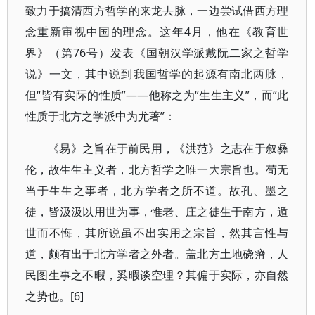
致力于搞清西方哲学的来龙去脉，一边尝试借西方理
念重新审视中国的理念。这年4月，他在《教育世
界》（第76号）发表《国朝汉学派戴阮二家之哲学
说》一文，其中说到我国哲学的起源有南北两脉，
但“皆有实际的性质”——他称之为“生生主义”，而“此
性质于北方之学派中为尤著”：
《易》之旨在于前民用，《洪范》之志在于叙彝
伦，故生生主义者，北方哲学之唯一大宗旨也。苟无
当于生生之事者，北方学者之所不道。故孔、墨之
徒，皆汲汲以用世为事，惟老、庄之徒生于南方，遁
世而不悔，其所说虽不出实用之宗旨，然其言性与
道，颇有出于北方学者之外者。盖北方土地硗瘠，人
民图生事之不暇，奚暇谈空理？其偏于实际，亦自然
之势也。[6]