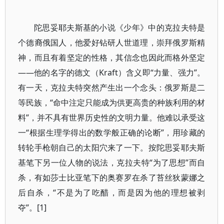
陀思妥耶夫斯基的小说《少年》中的克拉夫特是
个德裔俄国人，他爱好钻研人世道理，崇拜俄罗斯精
神，而且有着坚定的性格，其信念也因此而格外坚定
——他的名字的德文（Kraft）含义即“力量、强力”。
有一天，克拉夫特突然产生出一个念头：俄罗斯是二
等民族，“命中注定只能成为供更高贵的种族利用的材
料”，并不具有世界历史性的文明力量。他难以承受这
一“根据生理学得出的数学般正确的论断”，用珍藏的
转轮手枪朝自己的太阳穴来了一下。按陀思妥耶夫斯
基笔下另一位人物的说法，克拉夫特“为了思想”而自
杀，有如莎士比亚笔下的奥赛罗在杀了苔丝狄蒙娜之
后自杀，“不是为了吃醋，而是因为他的理想被剥
夺”。[1]