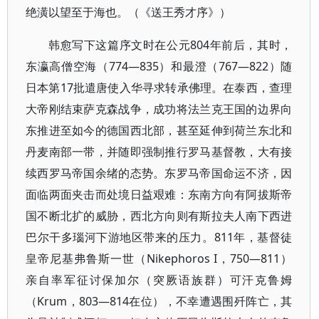
绝潢以望至于海也。（《送王秀才序》）
韩愈写下这篇序文时在公元804年前后，其时，
东瀛高僧空海（774—835）和最澄（767—822）随
日本第17批遣唐使入华寻求转承佛理。在泰西，查理
大帝刚结束萨克森战争，成功将法兰克王国的边界向
东推进至如今的德国西北部，甚至延伸到荷兰东北和
丹麦南部一带，并随即强制推行罗马基督教，大有接
续西罗马帝国余绪的态势。东罗马帝国命运不济，因
面临两面夹击而处境日益艰难：东南方向有阿拔斯帝
国不断北扩的威胁，西北方向则有斯拉夫人南下西进
巴尔干多瑙河下游地区带来的压力。811年，基督徒
皇帝尼基弗鲁斯一世（Nikephoros I，750—811）
亲自率军征讨保加尔（突厥语族群）可汗克鲁姆
（Krum，803—814在位），不幸遭遇围歼阵亡，其