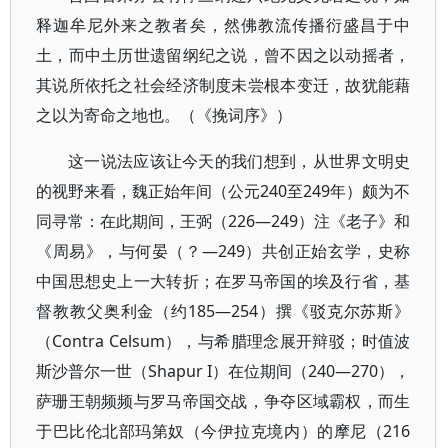
释迦牟尼外来之教者矣，然佛教流传播衍盛昌于中
土，而中土历世遗留纲纪之说，曾不因之以动摇者，
其说所依托之社会经济制度未尝根本变迁，故犹能藉
之以为寄命之地也。（《挽词序》）
这一说法应该让今天的我们想到，从世界文明史
的视野来看，魏正始年间（公元240至249年）颇为不
同寻常：在此期间，王弼（226—249）注《老子》和
《周易》，与何晏（？—249）共创正始玄学，史称
中国思想史上一大转折；在罗马帝国的埃及行省，基
督教教父奥利金（约185—254）撰《驳克尔苏斯》
（Contra Celsum），与希腊理念展开辩驳；时值波
斯沙普尔一世（Shapur I）在位期间（240—270），
萨珊王朝频频与罗马帝国交战，争夺区域霸权，而生
于巴比伦北部玛第奴（今伊拉克境内）的摩尼（216