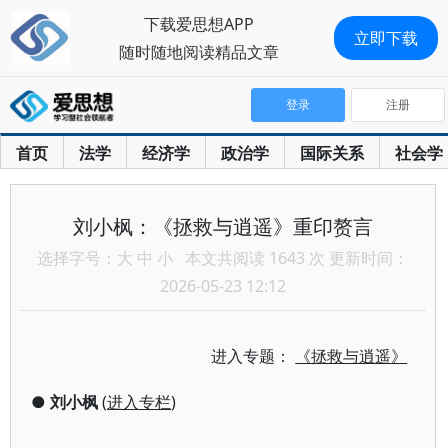
下载爱思想APP
立即下载
随时随地阅读精品文章
登录
注册
首页
法学
经济学
政治学
国际关系
社会学
刘小枫：《拯救与逍遥》重印赘言
选择字号：
大
中
小
本文共阅读 1643 次 更新时间：
2026-05-23 12:12
进入专题：
《拯救与逍遥》
●
刘小枫
(
进入专栏
)