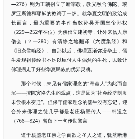
—276）则为王朝创立了新宗教，教义融合佛陀、琐
罗亚斯德和耶稣的教诲于一炉。就华夏文明的政治成
长而言，最为重要的事件当数孙吴开国皇帝孙权
（229—252年在位）为佛僧立建初寺，让外来僧人康
僧会（？—280）有清静之地翻译《六度集经》和
《旧杂譬喻经》。自那以后，佛理逐渐弥漫华土，儒
生发现祖传经书不足以应付人生偶然的生死，以致让
佛理拐走了好些华夏民族的优异灵魂。
那个时候，未见有儒家理念的“寄命人”为此而自
沉——按陈寅恪先生的观点，这是因为“社会经济制度
未尝根本变迁”。但保守儒家理念的儒生没有忘记，迎
合外来佛理之徒几乎都是老庄杨墨传人——韩退之
（768—824）曾留下一句传世警言：
道于杨墨老庄佛之学而欲之圣人之道，犹航断港