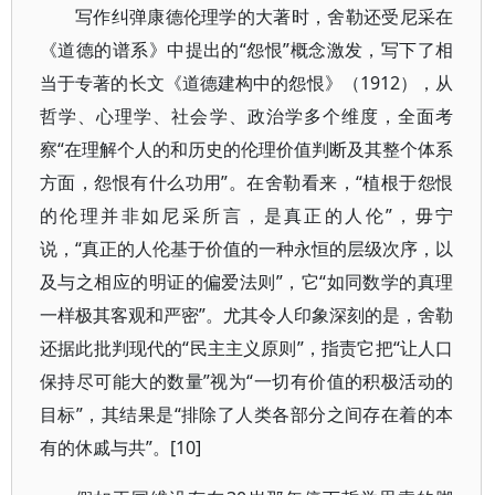
写作纠弹康德伦理学的大著时，舍勒还受尼采在
《道德的谱系》中提出的“怨恨”概念激发，写下了相
当于专著的长文《道德建构中的怨恨》（1912），从
哲学、心理学、社会学、政治学多个维度，全面考
察“在理解个人的和历史的伦理价值判断及其整个体系
方面，怨恨有什么功用”。在舍勒看来，“植根于怨恨
的伦理并非如尼采所言，是真正的人伦”，毋宁
说，“真正的人伦基于价值的一种永恒的层级次序，以
及与之相应的明证的偏爱法则”，它“如同数学的真理
一样极其客观和严密”。尤其令人印象深刻的是，舍勒
还据此批判现代的“民主主义原则”，指责它把“让人口
保持尽可能大的数量”视为“一切有价值的积极活动的
目标”，其结果是“排除了人类各部分之间存在着的本
有的休戚与共”。[10]