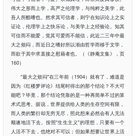
伟大之形而上学，高严之伦理学，与纯粹之美学，此
吾人所酷嗜也。然求其可信者，则宁在知识论上之实
证论，伦理学上之快乐论，与美学上之经验论。知其
可信而不能爱，觉其可爱而不能信，此近二三年中最
大之烦闷，而近日之嗜好所以渐由哲学而移于文学，
而欲于其中求直接之慰藉者也。（《静庵文集》，页
160）
“最大之烦闷”在三年前（1904）就有了，难道是
因为《红楼梦评论》结尾时得出的那个结论？不大可
能吧？毕竟，那个结论凭靠的是一种再简单不过的算
术式思考。据说，世界提供给人类的生存空间有限，
而人类的繁衍却无穷无尽，照此想来必然会有人无法
顺遂地活下去。按照“生生主义”的理想，只要有一个
人活不下去，也绝对不可以；但如果想要让世界上活