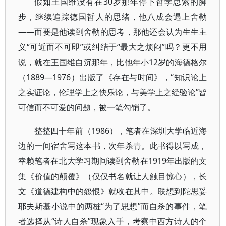
假如王国维没有在30岁那年停下哲学思索的脚
步，继续追踪德国哲人的思绪，他八成会遇上舍勒
——而要是他读到舍勒的思考，那他还会认为生生主
义“可近而不可即”或纠结于“最大之烦闷”吗？更不用
说，就在王国维自沉那年，比他年小12岁的海德格尔
（1889—1976）出版了《存在与时间》，“知识论上
之实证论，伦理学上之快乐论，与美学上之经验论”皆
可信而不可爱的问题，被一笔勾销了。
整整四十年前（1986），笔者在深圳大学临近海
边的一间宿舍写这本书，次年杀青。此书得以写成，
幸赖笔者在北大学习期间读到舍勒在1919年出版的文
集《价值的颠覆》（仅仅书名就让人触目惊心），长
文《道德建构中的怨恨》就收在其中。联想到陀思妥
耶夫斯基小说中的两桩“为了思想”而自杀的事件，笔
者选择从“诗人自杀”现象入手，考察中西方诗人的个