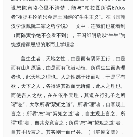
设想陈寅恪心里不清楚，能与“柏拉图所谓E?dos
者”相提并论的只会是王国维的“生生主义”。在《国朝
汉学派戴阮二家之哲学说》一文中，连我们也能看到
（而陈寅恪绝不会看不到），王国维明确以“生生”为
统摄儒家思想的形而上学理念：
盖生生者，天地之性，由是而有阴阳五行，由是
而有山川原隰，由是而有飞潜动植。所谓生生而条理
者也，此天地之理也。人之性感于物而动，于是乎有
欲，天下之人，各得遂其欲而无所偏，此人之理也。
而使吾人之欲，在在依乎天理，其道在行孔子之所
谓“恕”，大学所谓“絜矩之道”。所谓“理”者，自客观上
言之；所谓“恕”与“絜矩之道”者，自主观上言之。所
谓“理”者，自其究竟言之；所谓“恕”与“絜矩之道”者，
自其手段言之。其实则一而已矣。（《静庵文集》，