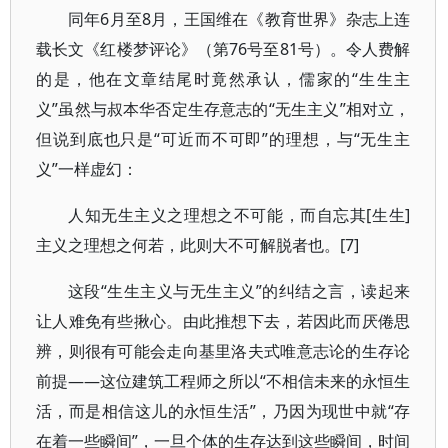
同年6月至8月，王国维在《教育世界》杂志上连
载长文《红楼梦评论》（第76号至81号）。令人费解
的是，他在文章结尾时竟然承认，儒家的“生生主
义”虽然与叔本华否定生存意志的“无生主义”相对立，
但说到底也只是“可近而不可即”的理想，与“无生主
义”一样虚幻：
人知无生主义之理想之不可能，而自忘其[生生]
主义之理想之何若，此则大不可解脱者也。[7]
这段“生生主义与无生主义”的纠结之言，读起来
让人难免有些揪心。由此推想下去，若因此而厌倦思
辨，则很有可能会走向基里洛夫式唯意志论的生存论
前提——这位建筑工程师之所以“不相信未来的永恒生
活，而是相信这儿的永恒生活”，乃因为现世中就“存
在着一些瞬间”，一旦个体的生存达到这些瞬间，时间