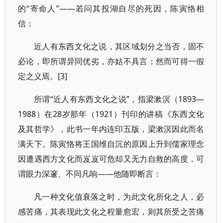
的“寄命人”——若问其投湖自尽的死因，陈寅恪相
信：
近人有东西文化之说，其区域划分之当否，固不
必论，即所谓异同优劣，亦姑不具言；然而可得一假
定之义焉。[3]
所谓“近人有东西文化之说”，指梁漱溟（1893—
1988）在28岁那年（1921）刊印的讲稿《东西文化
及其哲学》，此书一年内连印五版，梁漱溟因此而名
满天下。陈寅恪将王国维自沉的原因上升到儒家理念
因遭遇西方文化而岌岌可危却又无力自救的高度，可
谓眼力深邃、不同凡响——他随即断言：
凡一种文化值衰落之时，为此文化所化之人，必
感苦痛，其表现此文化之程量愈宏，则其所受之苦痛