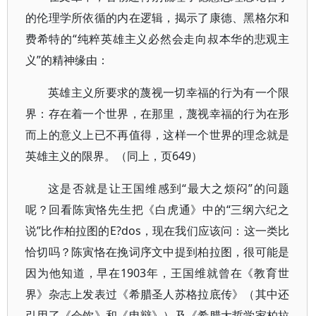
的伦理学所依循的内在逻辑，揭示了康德、黑格尔和
费希特的“纯粹英雄主义必然会走向叔本华的悲观主
义”的精神缘由：
英雄主义所要求的蔑视一切幸福的行为有一个限
界：存在着一个世界，在那里，蔑视幸福的行为在形
而上的意义上已不再值得，这样一个世界的理念就是
英雄主义的限界。（同上，页649）
这是否就是让王国维感到“最大之烦闷”的问题
呢？回看陈寅恪先生把《白虎通》中的“三纲六纪之
说”比作柏拉图的E?dos，现在我们应该问：这一类比
恰切吗？陈寅恪在挽词序文中提到柏拉图，很可能是
因为他知道，早在1903年，王国维就曾在《教育世
界》杂志上发表过《希腊圣人苏格拉底传》（其中还
引用了《会饮》和《申辩》）及《希腊大哲学家柏拉