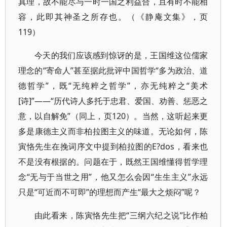
真理，故不能尽与一时一国之利益合，且有时不能相
容，此即其神圣之所存也。（《静庵文集》，页
119）
今天的我们应该感到惊讶的是，王国维这位儒家
理念的“寄命人”甚至据此批评中国哲学“多为政治、道
德哲学”，既“无纯粹之哲学”，亦无纯粹之“美术
[诗]”——“历代诗人多托于忠君、爱国、劝善、惩恶之
意，以自解免”（同上，页120）。当然，这听起来更
多是康德主义而非柏拉图主义的味道。无论如何，陈
寅恪先生在挽词序文中提到柏拉图的E?dos，看来也
不是没有根据的。问题在于，既然王国维懂得哲学理
念“无与于当世之用”，他又怎么会因“生生主义”永远
只是“可近而不可即”的理想而产生“最大之烦闷”呢？
由此看来，陈寅恪先生把“三纲六纪之说”比作柏