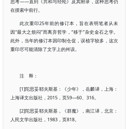
思考——直到《共和与经纶》及其附录，这种思考仍
在摸索中前行。
此次重印25年前的修订本，旨在表明笔者从未
因“最大之烦闷”而离弃哲学，“移于”杂史金石之学。
此外，当年的修订本因印制仓促，误植字较多，这次
重印尽可能清除了文字上的舛误。
注 释：
[1]陀思妥耶夫斯基：《少年》，岳麟译，上海：
上海译文出版社，2015，页59—60、316。
[2]陀思妥耶夫斯基，《群魔》，南江译，北京：
人民文学出版社，1983，页818。