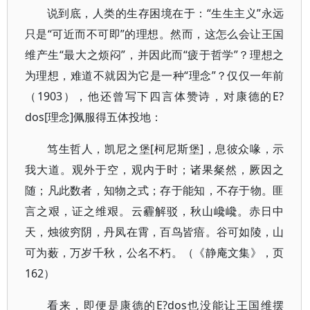
说到底，人类的生存困境在于：“生生主义”永远
只是“可近而不可即”的理想。然而，这怎么会让王国
维产生“最大之烦闷”，并因此而“疲于哲学”？理想之
为理想，难道不就因为它是一种“理念”？仅仅一年前
（1903），他还曾写下四言体赞诗，对康德的E?
dos[理念]佩服得五体投地：
笃生哲人，凯尼之堡[柯尼斯堡]，息彼众喙，示
我大道。观外于空，观内于时；诸果粲然，厥因之
随；凡此数者，知物之式；存于能知，不存于物。匪
言之艰，证之维艰。云霾解驳，秋山巉巉。赤日中
天，烛彼穷阴，丹凤在霄，百鸟皆瘖。谷可如陵，山
可为薮，万岁千秋，公名不朽。（《静庵文集》，页
162）
看来，即便是康德的E?dos也没能让王国维摆