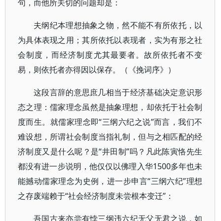
句，而他所关切的问题却是：
夫纲纪本理想抽象之物，然不能不有所依托，以
为具体表现之用；其所依托以表现者，实为有形之社
会制度，而经济制度尤其最要者。故所依托者不变
易，则依托者亦得因以保存。（《挽词序》）
这段言辞的意思庶几相当于经济基础决定意识形
态之理：儒家理念虽然是抽象理想，却依托于社会制
度而生。就儒家理念即“三纲六纪之说”而言，我们不
难设想，所谓社会制度当指礼制，但与之相匹配的经
济制度又是什么呢？是“井田制”吗？凡此陈寅恪先生
都没有进一步说明，他仅仅以佛理入华1500多年也未
能撼动儒家理念为史例，进一步申言“三纲六纪”理想
之存废端赖于“社会经济制度未尝根本变迁”：
吾国古来亦尝有悖三纲违六纪无父无君之说，如