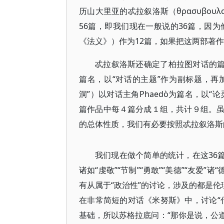
历山大里亚的忒拉叙洛斯（θρασυβο
56篇，即我们现在一般说的36篇，因
《法义》）作为12篇，如果把这两部著作
忒拉叙洛斯还确定了柏拉图对话的篇
篇名，以“对话的主题”作为副标题，再加
洞”）以对话主角Phaedò为篇名，以“
篇作品中每４篇分成１组，共计９组。
的总体性质，我们有必要按照忒拉叙洛斯
我们现在做个简单的统计，在这36篇
诸如“虔敬”“节制”“勇敢”“美德”“友爱”
有从属于“政治性”的讨论，涉及的都是伦
在非常简短的对话《米努斯》中，讨论“
基础，所以苏格拉底问：“那你是说，公道（G