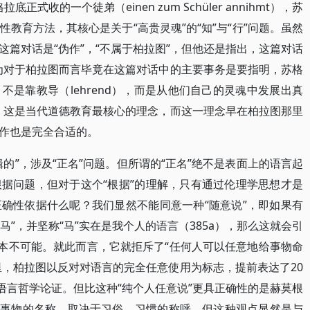
正式收的一个徒弟（einen zum Schüler annihmt），苏
教育方法，其核心是关于“高贵灵魂”的“知”与“行”问题。虽然
篇对话是“伪作”，“不属于柏拉图”，但他还是指出，这篇对话
为对于柏拉图而言毕竟在这篇对话中的主要事务是要指明，苏格
是靠教导（lehrend），而是从他们自己的灵魂中发展出真
，这是当代道德教育最核心的理念，而这一理念早在柏拉图那里
作也是完全合适的。
的”，涉及“正名”问题。但所谓的“正名”绝不是表面上的语言起
据问题，但对于这个“根据”的理解，只有通过伦理学思想才是
确性依据什么呢？我们显然不能同意一种“随意说”，即如果有
马”，并坚称“马”实在是我个人的语言（385a），那么这就会引
根本不可能。就此而言，它就拒斥了“任何人可以任意地给事物命
在这里，柏拉图以反对对语言的完全任意使用为标志，提前表达了20
语言哲学论证。但比这种“纯个人任意说”更具正确性的是赫莫根
，即一个事物的名称，取决于习俗、习惯的称呼，但这种观点显然是与