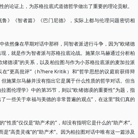
性的论证上，为苏格拉底式道德哲学做出了重要的理论贡献。
底鲁》《智者篇》《巴门尼德》，实际上都与伦理问题密切相
中依然像在早期对话中那样，同智者派进行斗争，因为“欧绪德
斯》中出现，就是作为智者派与苏格拉底论战。施莱尔马赫通过分析柏
欧绪德谟”的关系，以及柏拉图与作为小苏格拉底派的麦加拉派
高批评”（h?here Kritik）和“哲学思想的议庭前获得辩
，但施莱尔马赫并没有指出它是属于什么性质的哲学对话。但当
拉图伦理学》中的第35节，则以“欧绪德谟的重要性”为题，指
出了一些关于幸福与美德的非常普遍的观点”，在这里“我们真的
“性质”仅仅是“助产术的”，却没有指明它是什么的“助产术”。
而是“高贵灵魂”的“助产术”。因为柏拉图对话中唯有这一篇涉及