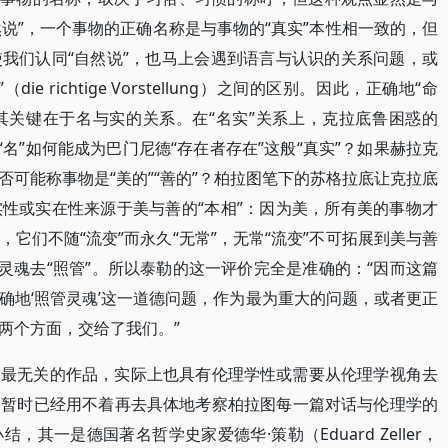
然说”，一个事物的正确名称是与事物的“真实”本性相一致的，但
我们认同“自然说”，也马上会遇到语言与认识的关系问题，或
 richtige Vorstellung）之间的区别。因此，正确地“命
，其关键在于名与实的关系。在“名实”关系上，克拉底鲁困惑的
“名”如何能成为巴门尼德“存在者存在”这般“真实”？如果赫拉克
可能称事物是“美的”“善的”？柏拉图笔下的苏格拉底让克拉底
性或实在性来源于美与善的“本相”：因为美，所有美的事物才
它们不随“流变”而永久“无常”，无常“流变”不可拓展到美与善
灵魂去“照管”。所以泰勒的这一评价完全是准确的：“因而这篇
确地‘照管灵魂’这一道德问题，作为最为重大的问题，或者更正
两个方面，交给了我们。”
学最无关的作品，实际上也具有伦理学性或需要从伦理学视角去
们暂时已经用不着再去具体地考察柏拉图每一篇对话与伦理学的
其一是德国著名哲学史家爱德华·策勒（Eduard Zeller，