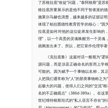
了苏格拉底“收徒”问题，“泰阿格斯”是苏格拉底
格拉底所要展示的是他不同于智者派的德性
施莱尔马赫也清楚，越来越多的证据证明这
体现了柏拉图德性教育哲学的核心：“因
拉底是如何对他的这位徒弟发生影响的，不
理”，以一个高贵的灵魂唤醒另一个灵魂
就阐发出来了。所以，把它算作伦理学著
《克拉底鲁》这篇对话一般视为“逻辑
源问题，而是涉及正确命名的形而上学根
可能的。因为赋予一个事物以名称，其正
人把我们通常称为“人”的那类事物称之为“
起极大的问题，使得人们之间的“交流”
名的不正确观点”（386d-389a）。
世纪维特根斯坦式的“私人语言不存在”的
尼（Hermogenes）的“习俗说”