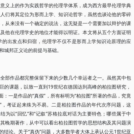
科意义上的作为实践哲学的伦理学体系，成为西方最早伦理学典
，人们将其定位为形而上学、知识论哲学，虽然也谈论他的零碎
学，从来没有一个确定的说法，这无疑是一个需要加以辩护的课
以及他在伦理学史的地位才能得以明证。本文将从五个方面证明
学的出发点和归宿，伦理学不仅不是形而上学知识论原理的应
和城邦正义论的前提与基础。
乎全部作品都完整保留下来的少数几个幸运者之一。虽然其中包
艰巨的课题，以致一直到19世纪在德国达到高峰的柏拉图研究，
面：一是作品的“真假”，所有标明为“柏拉图”所著的作品，究竟
作”，考证起来殊为不易。二是柏拉图作品的年代次序问题，这
结为以“回忆”和“记叙”苏格拉底对话为主要特色；哪些属于中
于其晚期著作，从中可以看出柏拉图哲学的思想结构及其问题演
的结论。关于“真伪”问题，大多数学者大体上承认公元1世纪亚