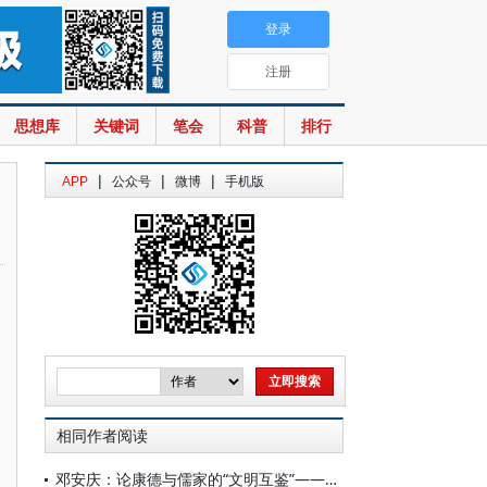
登录
注册
思想库
关键词
笔会
科普
排行
|
|
|
APP
公众号
微博
手机版
相同作者阅读
邓安庆：论康德与儒家的“文明互鉴”——百年康德接受史反思