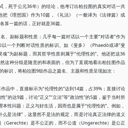
υλοξ，死于公元36年）的结论，他考订出柏拉图的真实对话一共
为他把《理想国》作为10篇，《礼法》（一般译为《法律篇》或
各算一篇的话，正好就是36篇。
名、副标题和性质：几乎每一篇对话以一个主要“对话者”作为
以一个判断对话性质的标识。如《斐多》（Phaedò或译“斐
论灵魂”为副标题，而其哲学性质则属于“伦理性的”。他还把这36
虽然这种分组是随意的和表面的，但为了直观地看出柏拉图作品
的标识，将柏拉图9组作品之篇名、主题和性质呈现如次：
作品中，直接标示为“伦理性的”达到14篇，占39%；直接讨论
诸“德性”的达9篇，讨论“正义”“立法”等“政治性”的5篇，鉴于当时所
理本性问题：正义与好生活，因而也是属于“伦理性的”。例如，
什么是法律”，这显然不是法的规定，而是讨论真正法律的道义
erechte）是不公正的，而不公道（Ungerechte）是公正