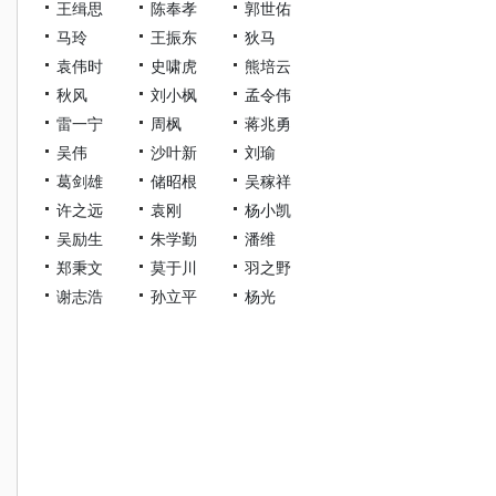
王缉思
陈奉孝
郭世佑
马玲
王振东
狄马
袁伟时
史啸虎
熊培云
秋风
刘小枫
孟令伟
雷一宁
周枫
蒋兆勇
吴伟
沙叶新
刘瑜
葛剑雄
储昭根
吴稼祥
许之远
袁刚
杨小凯
吴励生
朱学勤
潘维
郑秉文
莫于川
羽之野
谢志浩
孙立平
杨光