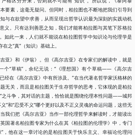
Schein）严格区分开来，否则就不可能有“知识”。所以说，《泰阿泰
基本要素，这毫无疑问。但同时，柏拉图也不断地把我们引导到
求知与在欲望中求善，从而呈现出哲学认识最为深刻的实践动机
的意义。只有达到善恶之知，我们才能将柏拉图与其笔下苏格拉
来。如此一来，人们就不能说在柏拉图哲学中知识论与伦理学是
存在之“真”（知识）基础上。
尔吉亚》和《伊翁》。但《高尔吉亚》在专家们的解读中，就是
一个“草稿”，余纪元说：“《理想国》有个草稿——《高尔吉
已经在《高尔吉亚》中有所涉及。”在当代著名哲学家沃格林的
问题无关，而且是柏拉图关于生存哲学的思考，它体现的是柏拉
学”之斗争，其对话的主题，恰恰就是围绕伦理本性问题——城邦
义”和“忍受不义”哪个更好以及不正义灵魂的命运问题，这些无
有当我们把《高尔吉亚》当作一部伦理哲学来解读时，才能读出
，英国著名柏拉图专家为什么在其《柏拉图的伦理学》中，专门
章”，他在这一章讨论的是柏拉图关于快乐主义、幸福论伦理问