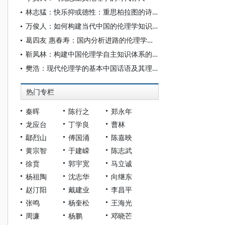
林志猛：快乐抑或德性：重思柏拉图的诗哲之争
万俊人：如何构建当代中国的伦理学知识体系？
葛四友 惠春寿：国内分析进路的伦理学发展概述
靳凤林：构建中国伦理学自主知识体系的多维考量
樊浩：现代伦理学的基本中国话语及其理论体系
热门专栏
秦晖
陈行之
郑永年
龙应台
丁学良
曹林
鄢烈山
傅国涌
陈嘉映
黄宗智
于建嵘
陈志武
徐贲
郭宇宽
马立诚
杨祖陶
沈志华
向继东
赵汀阳
戴建业
李昌平
张鸣
杨奎松
王海光
周濂
杨鹏
邓晓芒