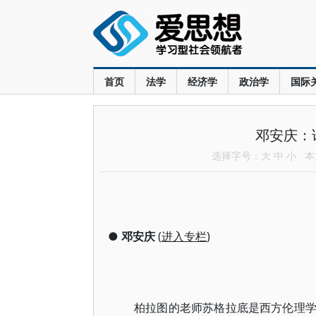
首页
法学
经济学
政治学
国际
邓安庆：
选择字号：
大
中
小
本文
●
邓安庆
(
进入专栏
)
柏拉图的老师苏格拉底是西方伦理