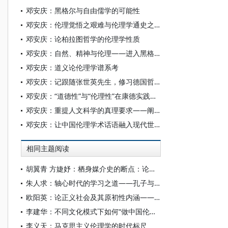
邓安庆：黑格尔与自由儒学的可能性
邓安庆：伦理觉悟之艰难与伦理学通史之必要
邓安庆：论柏拉图哲学的伦理学性质
邓安庆：自然、精神与伦理——进入黑格尔伦理学哲学体系之路径
邓安庆：道义论伦理学谱系考
邓安庆：记跟随张世英先生，修习德国哲学的岁月
邓安庆：“道德性”与“伦理性”在康德实践哲学中的张力结构——哈贝马斯《再论道德性与伦理性的关系》之批判
邓安庆：重提人文科学的真理要求——阐释学如何切中时代“真问题”
邓安庆：让中国伦理学术话语融入现代世界文明进程
相同主题阅读
胡翼青 方婕妤：栖身媒介史的断点：论柏拉图的媒介思想
朱人求：轴心时代的学习之道——孔子与柏拉图的对话
欧阳英：论正义社会及其原初性内涵——孔子与柏拉图正义思想之比较的启示
李建华：不同文化模式下如何“做中国伦理学”
李义天：马克思主义伦理学的时代标尺