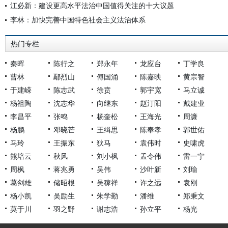
江必新：建设更高水平法治中国值得关注的十大议题
李林：加快完善中国特色社会主义法治体系
热门专栏
秦晖
陈行之
郑永年
龙应台
丁学良
曹林
鄢烈山
傅国涌
陈嘉映
黄宗智
于建嵘
陈志武
徐贲
郭宇宽
马立诚
杨祖陶
沈志华
向继东
赵汀阳
戴建业
李昌平
张鸣
杨奎松
王海光
周濂
杨鹏
邓晓芒
王缉思
陈奉孝
郭世佑
马玲
王振东
狄马
袁伟时
史啸虎
熊培云
秋风
刘小枫
孟令伟
雷一宁
周枫
蒋兆勇
吴伟
沙叶新
刘瑜
葛剑雄
储昭根
吴稼祥
许之远
袁刚
杨小凯
吴励生
朱学勤
潘维
郑秉文
莫于川
羽之野
谢志浩
孙立平
杨光