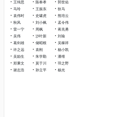
王缉思
陈奉孝
郭世佑
马玲
王振东
狄马
袁伟时
史啸虎
熊培云
秋风
刘小枫
孟令伟
雷一宁
周枫
蒋兆勇
吴伟
沙叶新
刘瑜
葛剑雄
储昭根
吴稼祥
许之远
袁刚
杨小凯
吴励生
朱学勤
潘维
郑秉文
莫于川
羽之野
谢志浩
孙立平
杨光