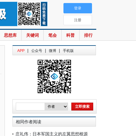
登录
注册
思想库
关键词
笔会
科普
排行
|
|
|
APP
公众号
微博
手机版
相同作者阅读
庄礼伟：日本军国主义的左翼思想根源