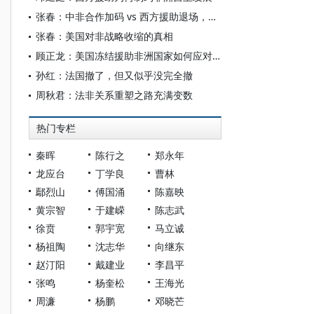
张春：中非合作加码 vs 西方援助退场，肯尼亚给立场摇摆的非洲国家提了个醒
张春：美国对非战略收缩的真相
顾正龙：美国冻结援助非洲国家如何应对？
孙红：法国撤了，但又似乎没完全撤
周秋君：法非关系重塑之路充满变数
热门专栏
秦晖
陈行之
郑永年
龙应台
丁学良
曹林
鄢烈山
傅国涌
陈嘉映
黄宗智
于建嵘
陈志武
徐贲
郭宇宽
马立诚
杨祖陶
沈志华
向继东
赵汀阳
戴建业
李昌平
张鸣
杨奎松
王海光
周濂
杨鹏
邓晓芒