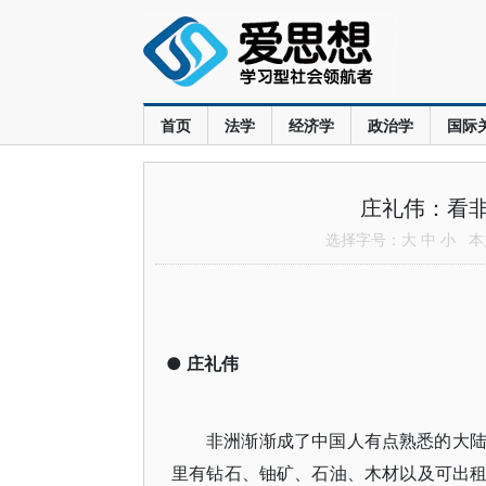
首页
法学
经济学
政治学
国际
庄礼伟：看
选择字号：
大
中
小
本文
●
庄礼伟
非洲渐渐成了中国人有点熟悉的大
里有钻石、铀矿、石油、木材以及可出