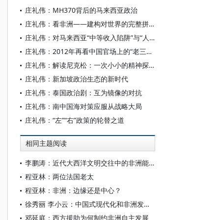
庄礼伟：MH370背后的马来西亚政治
庄礼伟：看非洲——建构对世界的完整拼图
庄礼伟：对马来西亚“中等收入陷阱”与“人均国民收入”的考察
庄礼伟：2012年再看中国官场上的“老三届”
庄礼伟：解读尼克松：一次小小的精神探险──水门事件30周年感言
庄礼伟：新加坡政治生态的新时代
庄礼伟：泰国政治剧：互为镜像的对抗
庄礼伟：南中国海对策应服从战略大局
庄礼伟：“左”“右”政策的轮替之道
相同主题阅读
李鹏涛：近代大西洋文明交往中的非洲能动性
程亚林：两位法国老太
程亚林：非洲：边缘还是中心？
徐秀丽 李小云：中国式现代化和非洲发展之路
邓延庭：西方援助为何制约非洲自主发展