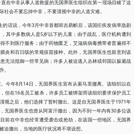
今一直在中非从事人道救援的无国界医生组织在第一现场目睹了这
际社会不要忘掉中非，不要漠视中非的人道灾难。
生的话说，今年3月中非首都班吉易帜后，该国疟疾发病率急剧
），其中多数病人是5岁以下的儿童；由于战乱，医疗机构遭到
众得不到医疗服务；由于药物匮乏，艾滋病病毒携带者普遍得不
脑膜炎和百日咳的常规疫苗接种。此外，无国界医生也留意到该
病患无法抵御一些常见病；许多人被迫逃入丛林或邻国以躲避战
升。
。今年8月14日，无国界医生宣布从索马里撤离。该组织以在
，但在16名员工被杀，许多员工被绑架而该组织要求保护员工
漠视之后，他们选择了暂时撤出。这是自无国界医生于1971年
月，无国界医生也曾从阿富汗撤出，因为不到一年内有30多位该
生目前在中非也经常遭受袭击或抢劫，在该国一些地区，无国界
被迫撤出，当地的医疗状况将不堪设想。