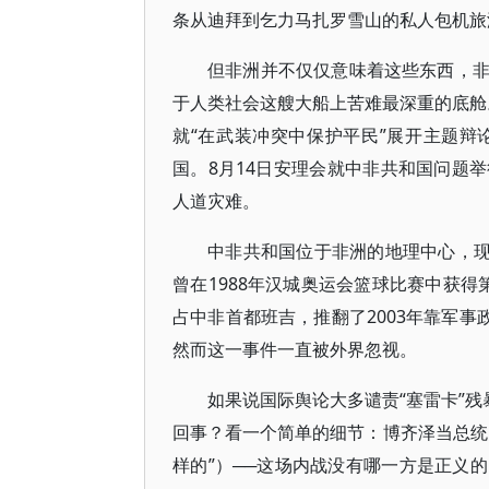
条从迪拜到乞力马扎罗雪山的私人包机旅
但非洲并不仅仅意味着这些东西，
于人类社会这艘大船上苦难最深重的底舱。
就“在武装冲突中保护平民”展开主题
国。8月14日安理会就中非共和国问题
人道灾难。
中非共和国位于非洲的地理中心，现
曾在1988年汉城奥运会篮球比赛中获得
占中非首都班吉，推翻了2003年靠军事
然而这一事件一直被外界忽视。
如果说国际舆论大多谴责“塞雷卡”残
回事？看一个简单的细节：博齐泽当总统
样的”）──这场内战没有哪一方是正义