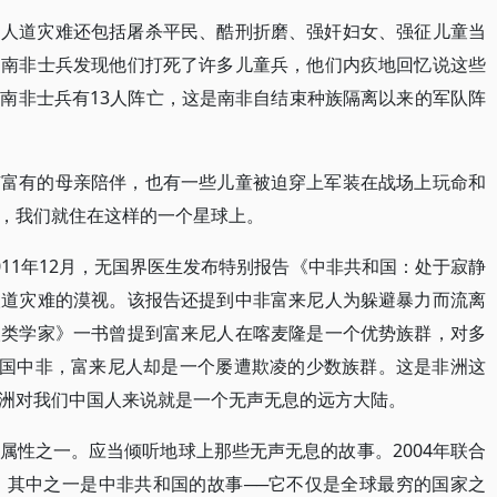
的人道灾难还包括屠杀平民、酷刑折磨、强奸妇女、强征儿童当
，南非士兵发现他们打死了许多儿童兵，他们内疚地回忆说这些
南非士兵有13人阵亡，这是南非自结束种族隔离以来的军队阵
有富有的母亲陪伴，也有一些儿童被迫穿上军装在战场上玩命和
，我们就住在这样的一个星球上。
11年12月，无国界医生发布特别报告《中非共和国：处于寂静
人道灾难的漠视。该报告还提到中非富来尼人为躲避暴力而流离
人类学家》一书曾提到富来尼人在喀麦隆是一个优势族群，对多
邻国中非，富来尼人却是一个屡遭欺凌的少数族群。这是非洲这
洲对我们中国人来说就是一个无声无息的远方大陆。
属性之一。应当倾听地球上那些无声无息的故事。2004年联合
，其中之一是中非共和国的故事──它不仅是全球最穷的国家之