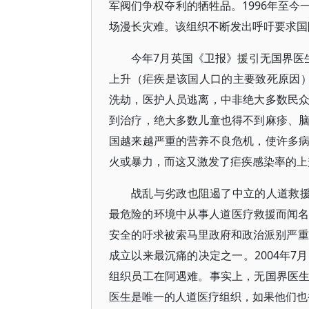
军阀们争权夺利的牺牲品。1996年至
场漫长灾难。该组织不断发出呼吁要求国
今年7月英国《卫报》援引无国界医
上升（疟疾是该国人口的主要致死原因
洗劫，医护人员逃离，中非绝大多数民
到治疗，绝大多数儿童也得不到麻疹、
国越来越严重的营养不良危机，使许多
火或暴力，而这又激发了疟疾感染率的上
战乱与劣政也阻遏了中立的人道救援
最危险的环境中从事人道医疗救援而闻名
安全的吁求被索马里政府和政治派别严重
成立以来最沉痛的决定之一。2004年7
组织员工在阿遇难。事实上，无国界医
医生是唯一的人道医疗组织，如果他们也