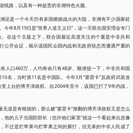
游线路，以及有一种超贵的非洲特色火腿。
非洲还是一个今天仍有多国燃烧战火的大陆，非洲有不少国家处
今年8月19日是“世界人道主义日”，这一天联合国安理会专门
辩论。在这个主题之下，联合国最近高度关注的个案是中非共和
举行公开会议，揭示该国民众因内战和无政府状态而遭遇严重的
有人口460万，人均寿命只有48岁。顺便提一下，中非共和国
第10名，当时第11名是中国队。今年3月“塞雷卡”反政府武装攻
政变上台的博齐泽政权。自2004年至今，该国已打了9年内战，
暴无道是有根据的，那么被“塞雷卡”推翻的博齐泽政权又是怎么
，他的儿子当国防部长（也许他们家里“就这一个看起来出息像
的，不过是烂苹果与烂苹果之间的厮打，但无辜的中非人民成了