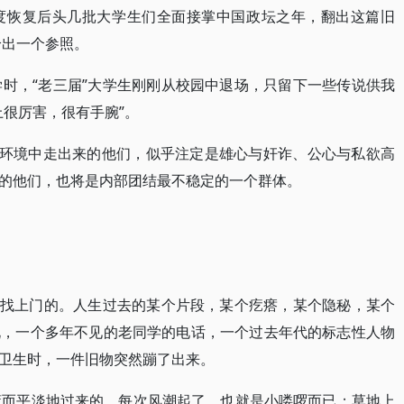
度恢复后头几批大学生们全面接掌中国政坛之年，翻出这篇旧
给出一个参照。
学时，“老三届”大学生刚刚从校园中退场，只留下一些传说供我
上很厉害，很有手腕”。
史环境中走出来的他们，似乎注定是雄心与奸诈、公心与私欲高
的他们，也将是内部团结最不稳定的一个群体。
主动找上门的。人生过去的某个片段，某个疙瘩，某个隐秘，某个
说，一个多年不见的老同学的电话，一个过去年代的标志性人物
卫生时，一件旧物突然蹦了出来。
懂而平淡地过来的。每次风潮起了，也就是小喽啰而已；草地上