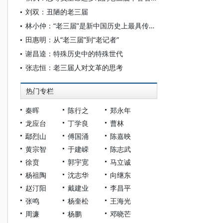
刘双：丑陋的老三届
林小仲：“老三届”是新中国历史上最具传奇的一代
田惠明：从“老三届”到“老记者”
谢昌逵：特殊历史中的特殊世代
张志恒：老三届人对文革的思考
热门专栏
秦晖
陈行之
郑永年
龙应台
丁学良
曹林
鄢烈山
傅国涌
陈嘉映
黄宗智
于建嵘
陈志武
徐贲
郭宇宽
马立诚
杨祖陶
沈志华
向继东
赵汀阳
戴建业
李昌平
张鸣
杨奎松
王海光
周濂
杨鹏
邓晓芒