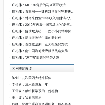
庄礼伟：MH370背后的马来西亚政治
庄礼伟：看非洲——建构对世界的完整拼图
庄礼伟：对马来西亚“中等收入陷阱”与“人均国民收入”的考察
庄礼伟：2012年再看中国官场上的“老三届”
庄礼伟：解读尼克松：一次小小的精神探险──水门事件30周年感言
庄礼伟：新加坡政治生态的新时代
庄礼伟：泰国政治剧：互为镜像的对抗
庄礼伟：南中国海对策应服从战略大局
庄礼伟：“左”“右”政策的轮替之道
相同主题阅读
陈剑：共和国四大特殊群体
李伯勇：流水逝波五十年
王雷泉：献给哲学系的一份礼物
王小波：我看老三届
秋枫：忍辱负重命运多艰的老三届不容否定