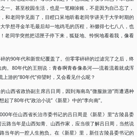
众之一。甚至校园生活，也是一笔糊涂账，不是因为自己忘了，
后，和老同学见面了，目瞪口呆地听着老同学讲关于大学时期的
读大学想寻金羊毛最后却一地鸡毛的历程，补缀得七七八八，也
代”！老同学突然把话匣子停下来，狐疑地、怜悯地看着我，像看
碎碎的90年代和新世纪覆盖了。但零零碎碎的过滤完了之后，终
血肉。80年代的王朔说：青春啊青春像条河──流着流着就成浑
流上游的“80年代”仰望时，又会看见什么呢？
的山西省政协副主席吕日周，因到海南岛“微服旅游”而遭遇种
起了80年代“政治小说”《新星》中的“李向南”。
2000年任山西省长治市委书记的吕日周是《新星》里“古陵县委
柯云路当年是山西知青、山西作家，应当很了解吕日周，当然说
云路当年的一腔人生抱负。在《新星》里，新任古陵县委书记的