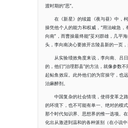
渡时期的“恶”。
在《新星》的续篇《夜与昼》中，
操凭他个人的能力和权威，“用法峻急，有
向南”，而曹操最终能“芟刈群雄，几平海
头，李向南决心要掀开古陵县新的一页，
从实验绩效角度来说，李向南、吕
的，他们“治理郡县”的方法，就像参数不
起鲇鱼效应。此外他们的为官操守，也
治麻醉剂。
中国复杂的社会情境，使得变革之
的环境下，也不可能有单一、绝对的模式
那个时代知识界、思想界的惟一选项。在
化出从激进到温和的各种派别（在小说中有