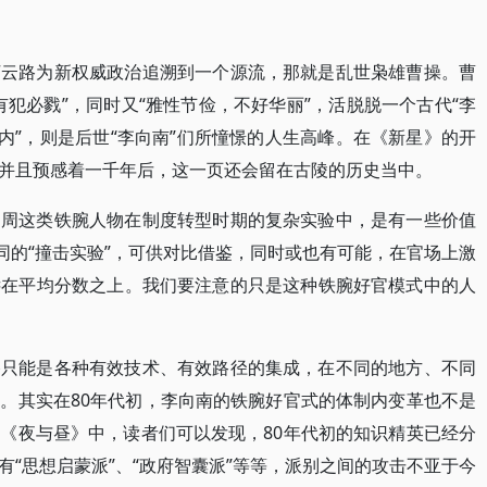
柯云路为新权威政治追溯到一个源流，那就是乱世枭雄曹操。曹
犯必戮”，同时又“雅性节俭，不好华丽”，活脱脱一个古代“李
内”，则是后世“李向南”们所憧憬的人生高峰。在《新星》的开
并且预感着一千年后，这一页还会留在古陵的历史当中。
日周这类铁腕人物在制度转型时期的复杂实验中，是有一些价值
同的“撞击实验”，可供对比借鉴，同时或也有可能，在官场上激
远在平均分数之上。我们要注意的只是这种铁腕好官模式中的人
路只能是各种有效技术、有效路径的集成，在不同的地方、不同
。其实在80年代初，李向南的铁腕好官式的体制内变革也不是
《夜与昼》中，读者们可以发现，80年代初的知识精英已经分
“思想启蒙派”、“政府智囊派”等等，派别之间的攻击不亚于今