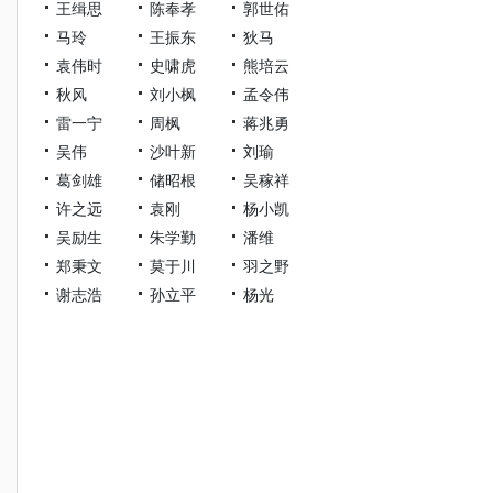
王缉思
陈奉孝
郭世佑
马玲
王振东
狄马
袁伟时
史啸虎
熊培云
秋风
刘小枫
孟令伟
雷一宁
周枫
蒋兆勇
吴伟
沙叶新
刘瑜
葛剑雄
储昭根
吴稼祥
许之远
袁刚
杨小凯
吴励生
朱学勤
潘维
郑秉文
莫于川
羽之野
谢志浩
孙立平
杨光