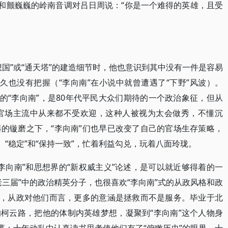
”和颤巍巍的岭南音调对吕日周说：“你是一个难得的英雄，且受
国”或“通天塔”的建造细节时，他也意识到其中没有一件是容易
多久也没有把握（“李向南”在小说中就曾遭遇了“下野”风波）。
的“李向南”，是80年代平民大众们期待的一个政治象征，但从
在官场主流中从来都不受欢迎，这种人被视为太会做秀，不懂沉
的镟磨之下，“李向南”们也早已改变了自己的官场生存策略，
、“稳定”和“保持一致”，忙着利益勾兑，玩着八面玲珑。
李向南”和思想界的“新权威主义”论述，是可以就近够得着的一
三届”中的政治精英分子，也很喜欢“李向南”式的从政风格和政
代，从政对他们而言，更多的意涵是拯救而不是服务。毕业于北
柯云路，把他的体制内英雄梦想，凝聚到“李向南”这个人物身