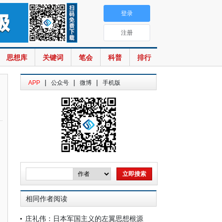
登录
注册
思想库
关键词
笔会
科普
排行
|
|
|
APP
公众号
微博
手机版
相同作者阅读
庄礼伟：日本军国主义的左翼思想根源