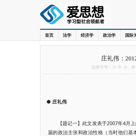
首页
法学
经济学
政治学
国际
庄礼伟：20
选择字号：
大
中
小
本文
●
庄礼伟
【题记一】此文发表于2007年4月
届的政治主张和政治性格（当时他们基本