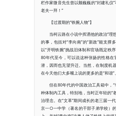
栏作家微音先生曾以颤巍巍的“封建礼仪
老夫一拜！”
【过渡期的“铁腕人物”】
当柯云路在小说中挥洒他的政治“理想
的事，包括对“李向南”的“新政”能支撑
以“开明铁腕”挑战旧体制和官场既定秩序
80年代至今，可以说这种张扬的性格
潜，因而也无望升迁。当然，在制度机器
在今天他们大多嘴上说的更多的是“和谐”
但在80年代的中国政治工具箱中，“
种体制内工具，特别地，当时正年轻的“老
治理念。在“文革”期间成长的老三届一
京一○一中学（著名的干部子弟学校）的