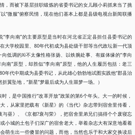
民情，而被下基层挂职锻炼的省委书记的女儿顾小莉抓来当了挑
以“微服”俯察民情，现在他们基本上都是县级电视台新闻联播
人说“李向南”的主要原型是当时在河北省正定县担任县委书记的
末在大学校园里、80年代初成为县处级干部等当代政坛新一代顶
向低调的Xi不太像性格张扬、以铁腕处事、有媒体缘的“李向
李向南”原型，却胜似“李向南”原型，他的人生履历包括：老三
”、80年代中期成为县委书记，从此雄心勃勃地试图实践他“郡县治
突然折翼坠地，“新星”梦最后成为人生噩梦一场。）
表时，是中国推行“改革开放”政策的第6个年头。大一的时候，
老大，从家里把载有《新星》的《当代》杂志带到宿舍里传看，
夜与昼》、《京都?衰与荣》，把宿舍里弟兄们搞得个个废寝忘
下或小城的土包子们深广的宿舍老大，举着杂志大有深意地看着
也会萌生出一些傻冒的问题，而他，当然也乐于和大家交换读后