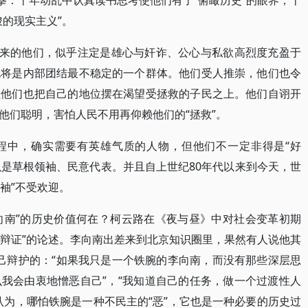
摹：十年动乱中认真读书思考使他们有了“俯瞰历史”的眼界，十
的现实主义”。
出来的他们，似乎注定是雄心与奸诈、公心与私欲高烈度充盈于
也将是内部团结最不稳定的一个群体。他们受人推崇，他们也令
但他们也把自己的地位摆在渴望受拯救的子民之上。他们自诩开
他们聪明，害怕人民不用再仰赖他们的“拯救”。
程中，确实需要有英雄气质的人物，但他们不一定非得是“好
以是草根领袖、民意代表。并且自上世纪80年代以来到今天，世
领袖”不受欢迎。
李向南”的历史价值何在？柯云路在《夜与昼》中对社会变革初期
“辩证”的论述。李向南出差来到北京知识圈里，果然有人说他其
自己辩护的：“如果我只是一个铁腕的李向南，而没有那些深层思
我会由衷地憎恶自己”，“我知道自己的任务，做一个过渡性人
认为，哪怕铁腕是一种不民主的“恶”，它也是一种必要的历史过