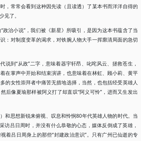
动时，常常会看到这种因先读（且读透）了某本书而洋洋自得的
少见了。
的“政治小说”，我们被《新星》所吸引，是因为这本书蕴含了当
意识：对制度变革的渴求，对铁腕人物大手一挥廓清局面的急切
年代说到“从政”二字，意味着器宇轩昂、叱咤风云、拯救苍生，
味着在掌声中开始和结束演讲，也意味着在林虹、顾小莉、黄平
更多的女性崇拜者中痛苦无措地选择，当然，也包括经受英雄人
然后像夏瑜那样被阿义打了却直叹“阿义可怜”，进而又生发出
）和思想新锐来俯视、叹息和怜悯80年代英雄人物的时代。当
相采访吕日周时，并没有什么恭敬的心态，媒体反倒成了英雄，
视着吕日周身上的那些“封建政治意识”。只有广州已仙逝的专