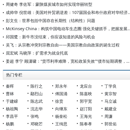
周健奇 李佐军：蒙陕煤炭城市如何实现华丽转型
成帅华 倪世雄：美国对外贸易逆差：107届国会和布什政
彭文生：世界包括中国存在长期性（结构性）问题
McKinsey China：构筑中国电动车生态圈 强化关键抓
邱国鹭：新牛市没结束，你应该知道的风险与机会
吴飞：从宗教冲突到宗教自由――美国宗教自由政策的诞生过程
屈宏斌 马晓萍：扩需求为就业托底
姜超 李宁 顾潇啸：“货币利率难降，宽松政策失效”“债市短期调整，刚兑面临考验”
热门专栏
秦晖
陈行之
郑永年
龙应台
丁学良
曹林
鄢烈山
傅国涌
陈嘉映
黄宗智
于建嵘
陈志武
徐贲
郭宇宽
马立诚
杨祖陶
沈志华
向继东
赵汀阳
戴建业
李昌平
张鸣
杨奎松
王海光
周濂
杨鹏
邓晓芒
王缉思
陈奉孝
郭世佑