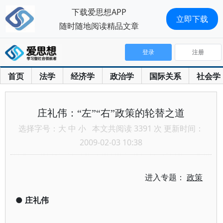
下载爱思想APP
立即下载
随时随地阅读精品文章
登录
注册
首页
法学
经济学
政治学
国际关系
社会学
庄礼伟：“左”“右”政策的轮替之道
选择字号：
大
中
小
本文共阅读 3391 次 更新时间：
2009-02-03 10:38
进入专题：
政策
●
庄礼伟