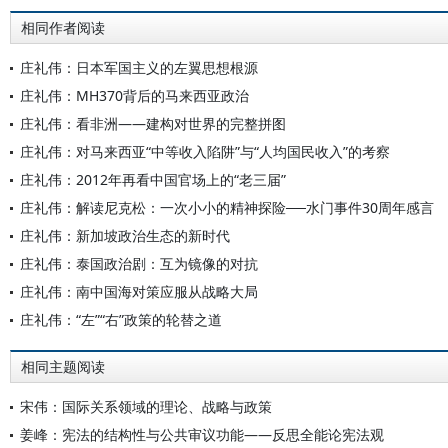
相同作者阅读
庄礼伟：日本军国主义的左翼思想根源
庄礼伟：MH370背后的马来西亚政治
庄礼伟：看非洲——建构对世界的完整拼图
庄礼伟：对马来西亚“中等收入陷阱”与“人均国民收入”的考察
庄礼伟：2012年再看中国官场上的“老三届”
庄礼伟：解读尼克松：一次小小的精神探险──水门事件30周年感言
庄礼伟：新加坡政治生态的新时代
庄礼伟：泰国政治剧：互为镜像的对抗
庄礼伟：南中国海对策应服从战略大局
庄礼伟：“左”“右”政策的轮替之道
相同主题阅读
宋伟：国际关系领域的理论、战略与政策
姜峰：宪法的结构性与公共审议功能——反思全能论宪法观