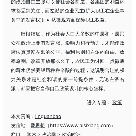
的政治自由主张可以使社会各阶层、各集团的利益诉
求都受到关注，而左派的企业民主(扩大职工在企业事
务中的发言权)则可从微观方面保障职工权益。
归根结底，作为社会人口大多数的中层和下层民
众在政治上要有发言权、影响力和行动力，才能使政
府认真贯彻左派的公平、福利原则和右派的自由、效
率原则。改革开放那么久了，农民工为讨回一点微薄
的薪水仍然要经历种种辛酸的过程，这说明合理的权
力关系才是社会和谐的第一前提条件，无论左派右
派，都应把它当作自己政策设计的核心坐标。
进入专题：
政策
本文责编：
linguanbao
发信站：爱思想（https://www.aisixiang.com）
栏目：
学术
>
政治学
>
政治时评