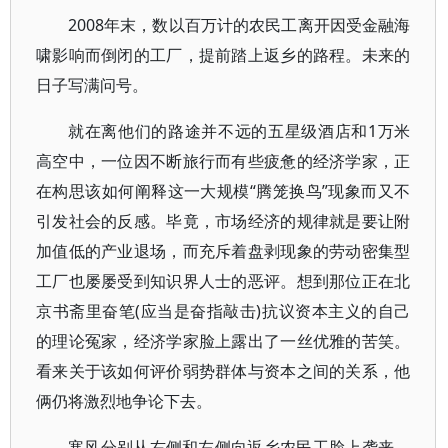
2008年末，数以百万计的农民工离开因受金融海
啸影响而倒闭的工厂，提前踏上返乡的路程。未来的
日子写满问号。
就在离他们的路途并不远的五星级酒店和1万米
高空中，一位因不断旅行而有些疲惫的经济学家，正
在构思该如何阐释这一大规模“腾笼换鸟”现象而又不
引发社会的反感。毕竟，市场经济的规律就是要让附
加值低的产业退场，而充斥着盘剥现象的劳动密集型
工厂也屡屡受到知识界人士的恶评。想到那位正在北
京书斋里奋笔(应当是奋指敲击)抗议资本主义的自己
的理论冤家，经济学家脸上露出了一丝优雅的苦笑。
看来关于该如何评价弱势群体与资本之间的关系，他
俩仍将激烈地争论下去。
寒风分别从右侧和左侧向返乡农民工脸上袭来。