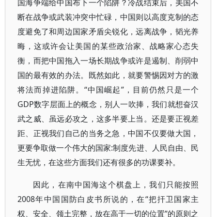
国海争端给中国布下一个陷阱？冷战结束后，美国不
断在战争或武装冲突中忙碌，中国则以高度克制的态
度避免了和周边国家矛盾尖锐化，远离战争，韬光养
晦，这或许会让美国的某些政治家、战略家心态失
衡，而把中国拖入一场长期战争或许是遏制、削弱中
国的最有效的办法。既然如此，就要警惕因对方的激
将法而掉进陷阱。“中国崛起”，目前仍然只是一个
GDP数字层面上的概念，别人一吹捧，我们就想奋汉
武之威、虽远必攻之，这多半要上当。还是要正视差
距、正视我们自己的当务之急，中国不仅要做大国，
更要争取做一个伟大的国家:制度先进、人民自由、民
生无忧，在这些方面我们还有很多的功课要补。
因此，在南中国海这个棋盘上，我们只能按照
2008年中国国防白皮书所说的，在“把扞卫国家主
权、安全、领土完整，放在高于一切的位置”的原则之