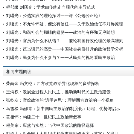
程郁缀 刘曙光：学术由传统走向现代的主导范式
刘曙光：公选实践的理论探讨——评《公选公正论》
刘曙光：不允许怀疑，便没有信任——关于政治信任不对称原理
刘曙光：和谐社会与蝴蝶的翅膀——政治的有序和无序随想
刘曙光：官员为什么不认错？——兼论我国行政伦理的最高准则
刘曙光：该当诅咒的高贵——中国社会身份排斥的政治哲学分析
刘曙光：民众为什么不参与？——从民众的视角看民主政治
相同主题阅读
柴尚金 冯文桤：西方政党政治异化现象的多维探析
王炳权：发展全过程人民民主，推动新时代民主政治建设
张乾友：官僚政治的“透明迷思”：理解西方政治的一个视角
马雪松 冯修青：新中国民主政治的制度化：历程、优势与启示
黄相怀：构建二十一世纪民主政治新叙事
程美东：应然与实然：当代中国政治的路径选择
刘松山：对全国人大组织法和议事规则修正案（草案）的意见