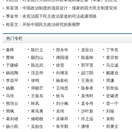
朱富强：中国政治制度的顶层设计：儒家的四大民主制度安排
季金华：依宪治国下民主政治渠道的司法疏通理路
程亚文：开拓中国民主政治研究的新视野
热门专栏
秦晖
陈行之
郑永年
龙应台
丁学良
曹林
鄢烈山
傅国涌
陈嘉映
黄宗智
于建嵘
陈志武
徐贲
郭宇宽
马立诚
杨祖陶
沈志华
向继东
赵汀阳
戴建业
李昌平
张鸣
杨奎松
王海光
周濂
杨鹏
邓晓芒
王缉思
陈奉孝
郭世佑
马玲
王振东
狄马
袁伟时
史啸虎
熊培云
秋风
刘小枫
孟令伟
雷一宁
周枫
蒋兆勇
吴伟
沙叶新
刘瑜
葛剑雄
储昭根
吴稼祥
许之远
袁刚
杨小凯
吴励生
朱学勤
潘维
郑秉文