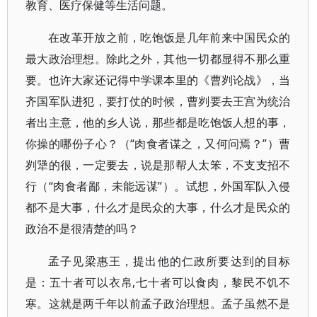
教育、医疗保健等生活问题。
在改革开放之前，吃饱饭是几年前来中国民众的
最大政治理想。除此之外，其他一切都显得不那么重
要。也许大家还记得中学课本里的《曹刿论战》，当
齐国军队进犯，要打仗的时候，曹刿要去王宫为统治
者出主意，他的乡人说，那些都是吃饱饭人想的事，
你操的哪份子心？（“肉食者谋之，又何问焉？”）曹
刿犟的很，一定要去，说是那帮人太笨，不支支招不
行（“肉食者鄙，未能远谋”）。试想，外国军队入侵
都不是大事，什么才是民众的大事，什么才是民众的
政治不是很清楚的吗？
孟子见梁惠王，提出他的仁政所要达到的目标
是：五十者可以衣帛,七十者可以食肉，黎民不饥不
寒。这就是两千年以前孟子政治理想。孟子虽然不是