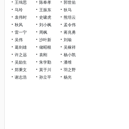
王缉思
陈奉孝
郭世佑
马玲
王振东
狄马
袁伟时
史啸虎
熊培云
秋风
刘小枫
孟令伟
雷一宁
周枫
蒋兆勇
吴伟
沙叶新
刘瑜
葛剑雄
储昭根
吴稼祥
许之远
袁刚
杨小凯
吴励生
朱学勤
潘维
郑秉文
莫于川
羽之野
谢志浩
孙立平
杨光