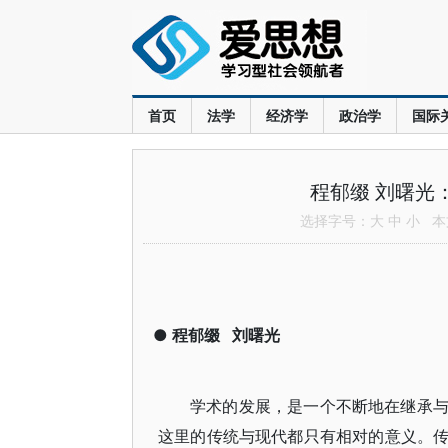
首页
法学
经济学
政治学
国际
程郁缀 刘曙光
选择字号：
大
中
小
本文
●
程郁缀
刘曙光
学术的发展，是一个不断地在继承
这里的传统与现代都只有相对的意义。