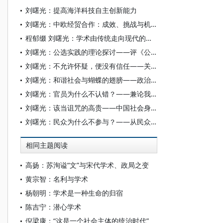
刘曙光：提高海洋科技自主创新能力
刘曙光：中欧经贸合作：成效、挑战与机遇
程郁缀 刘曙光：学术由传统走向现代的主导范式
刘曙光：公选实践的理论探讨——评《公选公正论》
刘曙光：不允许怀疑，便没有信任——关于政治信任不对称原理
刘曙光：和谐社会与蝴蝶的翅膀——政治的有序和无序随想
刘曙光：官员为什么不认错？——兼论我国行政伦理的最高准则
刘曙光：该当诅咒的高贵——中国社会身份排斥的政治哲学分析
刘曙光：民众为什么不参与？——从民众的视角看民主政治
相同主题阅读
高扬：苏洵谥“文”与宋代学术、政局之变
黄宗智：名利与学术
杨朝明：学术是一种生命的归宿
陈吉宁：潜心学术
倪梁康：“这是一个社会主体的统治时代”