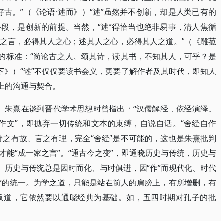
古。”（《论语·述而》）“述”虽然并不创新，却是人类已有的
段，是创新的前提。当然，“述”得恰当也绝非易事，清人焦循
人之言，必得其人之心；述其人之心，必得其人之道。”（《雕菰
”的标准：“尚论古之人。颂其诗，读其书，不知其人，可乎？是
下》）“述”不仅仅要读书会义，更要了解作者及其时代，即知人
上的沟通与契合。
”。朱熹在谈到晋代学术思想时曾指出：“汉儒解经，依经演绎。
自作文”，即抛弃一切传统和文本的束缚，自说自话。“舍经自作
持之有故、言之有理，完全“舍经”是不可能的，这也是朱熹批判
能“成一家之言”。“通古今之变”，即通晓历史与传统，历史与
。历史与传统总是因时而化、与时俱进，因“作”而现代化、时代
“作”的统一。为学之道，只能是站在前人的肩膀上，有所增删，有
叛道，它依然要以通晓经典为基础。如，五四时期对孔子的批