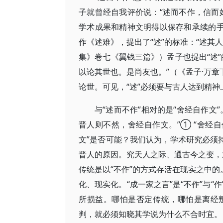
子就曾经自我评价说：“述而不作，信而好
学术成果和精神文明得以保存和承续的手
作《述难》，提出了“述”的标准：“述其
集》卷七《翼钱三篇》）孟子也提出“述
以论其世也。是尚友也。”（《孟子·万章
论世。可见，“述”必须要与古人达到精神
与“述而不作”相对的是“舍经自作文
晋人则不然，舍经自作文。”① “舍经
文”是否可能？我们认为，学术研究必须
晋人的原因。究天人之际、通古今之变，才
传统是以“不作”的方式存活在现实之中的
化、现实化。“成一家之言”是“不作”与
所损益。哪怕是否定传统，哪怕是离经
判，就必须知晓其学说为什么不合时宜。