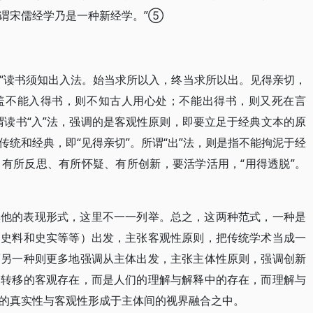
谓宋儒经学乃是一种新经学。”⑤
“读书须知出入法。始当求所以入，终当求所以出。见得亲切，
盖不能入得书，则不知古人用心处；不能出得书，则又死在言
谓读书“入”法，强调的是客观性原则，即要立足于经典文本的原
统和经典，即“见得亲切”。所谓“出”法，则是指不能拘泥于经
有所反思、有所怀疑、有所创新，要活学活用，“用得透脱”。
其他的表现形式，这里不一一列举。总之，这两种范式，一种是
、史料和史实等等）出发，主张客观性原则，把传统学术当成一
而另一种则更多地强调从主体出发，主张主体性原则，强调创新
为转移的客观存在，而是人们的理解与解释中的存在，而理解与
的真实性与客观性形成于主体间的视界融合之中。