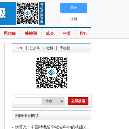
登录
注册
思想库
关键词
笔会
科普
排行
|
|
|
APP
公众号
微博
手机版
相同作者阅读
刘曙光：中国特色哲学社会科学的构建方略