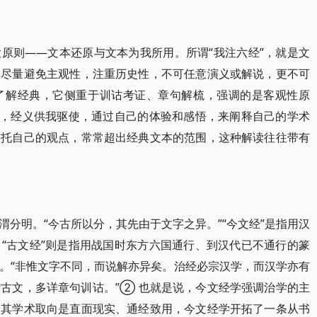
原则——文本还原与文本为我所用。所谓“我注六经”，就是文
，尽量避免主观性，注重历史性，不可任意演义或解说，更不可
了解经典，它侧重于训诂考证、章句解梳，强调的是客观性原
用，经义供我驱使，通过自己的体验和感悟，来阐释自己的学术
寄托自己的观点，常常超出经典文本的范围，这种解读往往带有
分明。“今古所以分，其先由于文字之异。”“今文经”是指用汉
“古文经”则是指用战国时东方六国通行、到汉代已不通行的篆
。“非惟文字不同，而说解亦异矣。治经必宗汉学，而汉学亦有
古文，多详章句训诂。”② 也就是说，今文经学强调治学的主
，其学术取向是直面现实、通经致用，今文经学开拓了一条从书