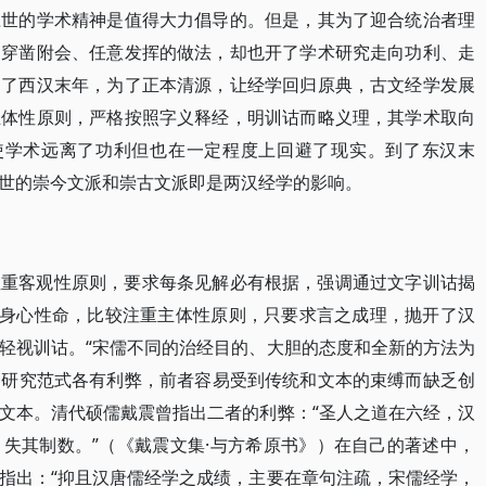
应世的学术精神是值得大力倡导的。但是，其为了迎合统治者理
、穿凿附会、任意发挥的做法，却也开了学术研究走向功利、走
到了西汉末年，为了正本清源，让经学回归原典，古文经学发展
主体性原则，严格按照字义释经，明训诂而略义理，其学术取向
使学术远离了功利但也在一定程度上回避了现实。到了东汉末
世的崇今文派和崇古文派即是两汉经学的影响。
注重客观性原则，要求每条见解必有根据，强调通过文字训诂揭
讲身心性命，比较注重主体性原则，只要求言之成理，抛开了汉
轻视训诂。“宋儒不同的治经目的、大胆的态度和全新的方法为
种研究范式各有利弊，前者容易受到传统和文本的束缚而缺乏创
文本。清代硕儒戴震曾指出二者的利弊：“圣人之道在六经，汉
失其制数。”（《戴震文集·与方希原书》）在自己的著述中，
指出：“抑且汉唐儒经学之成绩，主要在章句注疏，宋儒经学，