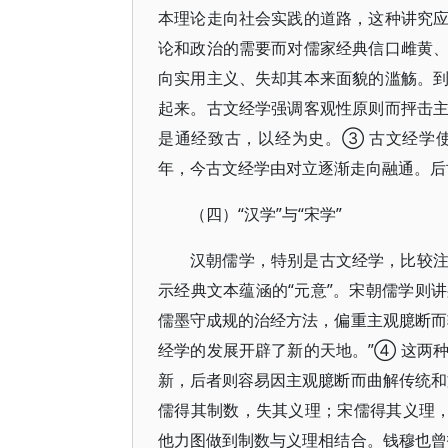
本理论走向社会实践的道路，这种讲究
论和政治的需要而对儒家经典信口雌黄
向实用主义、失却其本来面貌的滥觞。
起来。古文经学强调客观性原则而抨击
是通经致古，以经为史。③ 古文经学
年，今古文经学由对立逐渐走向融通。后
（四）“汉学”与“宋学”
汉朝儒学，特别是古文经学，比较
示经典文本蕴涵的“元意”。宋朝儒学则
儒墨守成规的治经方法，偏重主观臆断而
经学的发展开辟了新的天地。”④ 这两
新，后者则容易因主观臆断而曲解传统和
儒得其制数，失其义理；宋儒得其义理，
他力图做到制数与义理相结合。钱穆也曾