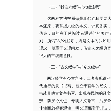
（二）“我注六经”与“六经注我”
这两种方法被看做是现代诠释学两大
本还原，要掌握六经的本义、求真务实
伪造，目的在于使阅读者通过他的著作
则；所谓“六经注我”，则是文本为我所
理念，侧重于义理阐发，借古人之经典
很大的主观随意性。
（三）“古文经学”与“今文经学”
两汉经学有今古之分，二者表现得泾渭
代通行的隶书书写、被立于官学的经文，
书或其他古文字书写、出现在民间的经文
辨。前汉今文也，专明大义微言；后汉杂
体性而忽视客观性，明义理而疏于训诂