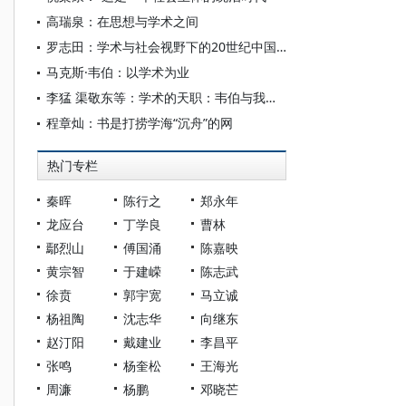
高瑞泉：在思想与学术之间
罗志田：学术与社会视野下的20世纪中国史学
马克斯·韦伯：以学术为业
李猛 渠敬东等：学术的天职：韦伯与我们时代的对话
程章灿：书是打捞学海“沉舟”的网
热门专栏
秦晖
陈行之
郑永年
龙应台
丁学良
曹林
鄢烈山
傅国涌
陈嘉映
黄宗智
于建嵘
陈志武
徐贲
郭宇宽
马立诚
杨祖陶
沈志华
向继东
赵汀阳
戴建业
李昌平
张鸣
杨奎松
王海光
周濂
杨鹏
邓晓芒