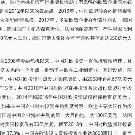
药、医疗器械和汽车行业增长强劲；有39%的欧盟企业表示在
自2012年以来的最高点。2019年，中国欧盟商会的调研报告
大在华经营规模。2017年，多家欧盟企业在华表现强劲，德国
万辆，德国西门子和蒂森克虏伯、法国施耐德电气、荷兰皇家飞利
0亿元人民币，德国巴斯夫集团在华年营收甚至高达550亿元人
自2008年金融危机以来，中国对欧投资一直保持较快增速，且
经济关系的一个亮点，推动了中欧在工业制造业、基础设施、商
1年，中国对欧投资呈爆发式高速增长，由2008年的4.67亿美元
增长了15倍，并且2010年中国对欧盟直接投资首次超过欧盟对华投
化。2014年和2016年中国对欧投资规模都接近百亿美元，
关。如果从中国企业对外投资并购角度考察，欧盟主要大国作为投
德国是中国企业海外并购的第一大目的地，为130亿美元，法国
对美国投资仅有30亿美元。截至2018年，中国对欧盟累计投资
额的37.3%；中国在欧盟设立直接投资企业达3000家以上，覆盖