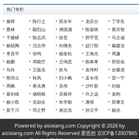
热门专栏
秦晖
陈行之
郑永年
龙应台
丁学良
曹林
鄢烈山
傅国涌
陈嘉映
黄宗智
于建嵘
陈志武
徐贲
郭宇宽
马立诚
杨祖陶
沈志华
向继东
赵汀阳
戴建业
李昌平
张鸣
杨奎松
王海光
周濂
杨鹏
邓晓芒
王缉思
陈奉孝
郭世佑
马玲
王振东
狄马
袁伟时
史啸虎
熊培云
秋风
刘小枫
孟令伟
雷一宁
周枫
蒋兆勇
吴伟
沙叶新
刘瑜
葛剑雄
储昭根
吴稼祥
许之远
袁刚
杨小凯
吴励生
朱学勤
潘维
郑秉文
莫于川
羽之野
谢志浩
孙立平
杨光
Powered by aisixiang.com Copyright © 2026 by
aisixiang.com All Rights Reserved 爱思想 京ICP备12007865