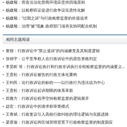
杨建顺：营造法治化营商环境应坚持四项原则
杨建顺：以检察听证促进行政争议实质性化解
杨建顺：“过期之诉”与行政检察监督的价值追求
杨建顺：治理“被”现象 政府部门须夯实协同配合机制
相同主题阅读
黄锴：行政诉讼中“禁止滥诉”的内涵嬗变及其制度逻辑
张帅宇：公平竞争权人在行政诉讼中的原告资格判定
李昊昕 等：行政诉讼执行和行政非诉执行全程检察监督的内涵要义与实践进路
王贵松：行政诉讼被告的行政主体化重构
王钧民：论行政诉讼的标的——以行政行为违法说为中心
王贵松：行政诉讼起诉期限的体系革新
郑雅方：行政诉讼程序空转检察监督的逻辑展开
赵宏：行政诉讼中的请求权审查模式
王青斌：行政复议引入高校行政纠纷的理论逻辑与实践进路
梁君瑜：行政诉讼跨区域管辖背景下行政检察监督的制度因应