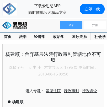
下载爱思想APP
立即下载
随时随地阅读精品文章
登录
注册
首页
法学
经济学
政治学
国际关系
社会学
杨建顺：舍弃基层法院行政审判管辖地位不可
取
选择字号：
大
中
小
本文共阅读 1795 次 更新时间：
2013-08-15 09:56
进入专题：
基层法院
行政审判
行政诉讼
●
杨建顺