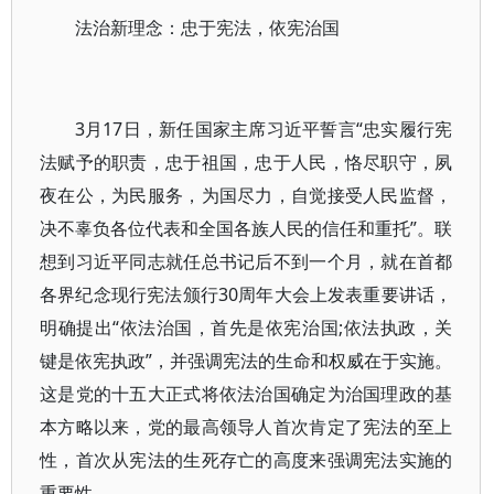
法治新理念：忠于宪法，依宪治国
3月17日，新任国家主席习近平誓言“忠实履行宪
法赋予的职责，忠于祖国，忠于人民，恪尽职守，夙
夜在公，为民服务，为国尽力，自觉接受人民监督，
决不辜负各位代表和全国各族人民的信任和重托”。联
想到习近平同志就任总书记后不到一个月，就在首都
各界纪念现行宪法颁行30周年大会上发表重要讲话，
明确提出“依法治国，首先是依宪治国;依法执政，关
键是依宪执政”，并强调宪法的生命和权威在于实施。
这是党的十五大正式将依法治国确定为治国理政的基
本方略以来，党的最高领导人首次肯定了宪法的至上
性，首次从宪法的生死存亡的高度来强调宪法实施的
重要性。