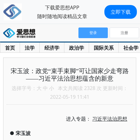
下载爱思想APP
立即下载
随时随地阅读精品文章
登录
注册
首页
法学
经济学
政治学
国际关系
社会学
宋玉波：政党“束手束脚”可让国家少走弯路
——习近平法治思想蕴含的新意
选择字号：
大
中
小
本文共阅读 2328 次 更新时间：
2022-05-19 11:41
进入专题：
习近平法治思想
●
宋玉波