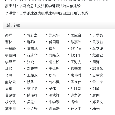
蔡宝刚：以马克思主义法哲学引领法治自信建设
李洪雷：以学派建设为抓手建构中国自主的知识体系
热门专栏
秦晖
陈行之
郑永年
龙应台
丁学良
曹林
鄢烈山
傅国涌
陈嘉映
黄宗智
于建嵘
陈志武
徐贲
郭宇宽
马立诚
杨祖陶
沈志华
向继东
赵汀阳
戴建业
李昌平
张鸣
杨奎松
王海光
周濂
杨鹏
邓晓芒
王缉思
陈奉孝
郭世佑
马玲
王振东
狄马
袁伟时
史啸虎
熊培云
秋风
刘小枫
孟令伟
雷一宁
周枫
蒋兆勇
吴伟
沙叶新
刘瑜
葛剑雄
储昭根
吴稼祥
许之远
袁刚
杨小凯
吴励生
朱学勤
潘维
郑秉文
莫于川
羽之野
谢志浩
孙立平
杨光