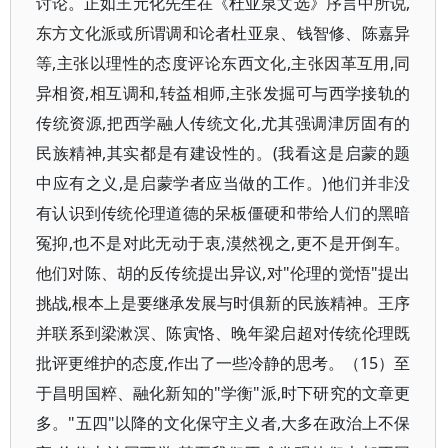
讨论。正如王元化先生在《杜亚泉文选》序言中所说,
东方文化派或所谓调和论者杜亚泉、钱智修、陈嘉异
等,主张以理性的态度评论东西文化,主张因革互用,同
异相资,相互调和,转益相师,主张发掘可与西学接轨的
传统资源,把西学融人传统文化,尤其强调津厉固有的
民族精神,其实都是有建设性的。(我看这是启蒙的题
中应有之义,是启蒙学者应当做的工作。)他们并非没
有认识到传统伦理道德的呆板僵硬和带给人们的黑暗
冤抑,也不是对此无动于衷,漠然视之,更不是开倒车。
他们对陈、胡的反传统提出异议,对"伦理的觉悟"提出
挑战,根本上是要继承发展与时俱新的民族精神。王序
并联系到梁漱溟、陈寅恪、晚年梁启超对传统伦理既
批评更维护的态度,作出了一些冷静的思考。（15）至
于昌明国粹、融化新知的"学衡"派,时下研究的文章更
多。"五四"以降的文化保守主义者,大多在政治上不保