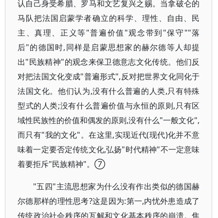
认自己身受希腊、罗马和文艺复兴之赐。当拿破仑的
马队把法国启蒙学者确立的科学、理性、自由、民
主、真理、正义等"普遍价值"观念带到"保守""落
后"的德国时,同样是启蒙思想家的赫尔德等人却提
出"民族精神"的观念来保卫德意志文化传统。他们反
对把法国文化变成"普遍形式",反对把世界文化同化于
法国文化。他们认为,没有什么普遍的人类,只有特殊
型式的人类;没有什么普遍价值与永恒的原则,只有区
域性民族性的价值和偶发的原则,没有什么"一般文化",
而只有"我的文化"。在这里,实现近代(现代)化并不意
味着一定要否定传统文化,弘扬"时代精神"不一定意味
着要拒斥"民族精神"。⑦
"五四"主流思想家为什么没有作出类似的德国赫
尔德那样的理性思考?这是因为:第一,内忧外患造成了
传统政治社会秩序的瓦解和文化基本秩序的崩溃。焦