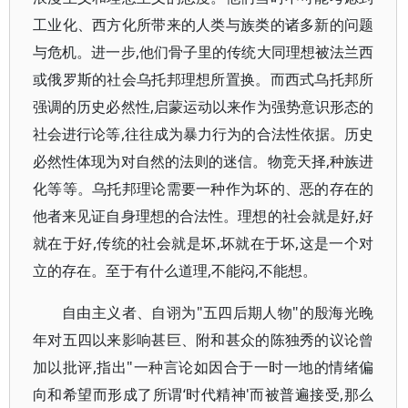
工业化、西方化所带来的人类与族类的诸多新的问题
与危机。进一步,他们骨子里的传统大同理想被法兰西
或俄罗斯的社会乌托邦理想所置换。而西式乌托邦所
强调的历史必然性,启蒙运动以来作为强势意识形态的
社会进行论等,往往成为暴力行为的合法性依据。历史
必然性体现为对自然的法则的迷信。物竞天择,种族进
化等等。乌托邦理论需要一种作为坏的、恶的存在的
他者来见证自身理想的合法性。理想的社会就是好,好
就在于好,传统的社会就是坏,坏就在于坏,这是一个对
立的存在。至于有什么道理,不能闷,不能想。
自由主义者、自诩为"五四后期人物"的殷海光晚
年对五四以来影响甚巨、附和甚众的陈独秀的议论曾
加以批评,指出"一种言论如因合于一时一地的情绪偏
向和希望而形成了所谓‘时代精神'而被普遍接受,那么