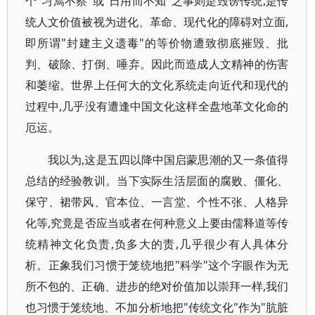
个"习焉不察"或"日用而不知"之事则是毁谤传统,是传
统人文价值被视为进化、革命、现代化的障碍对立面,
即所谓"封建主义遗毒"的等价物遭致彻底摧毁、批
判、破除、打倒、唾弃。因此而造成人文精神的伤害
和萎缩。世界上任何大的文化系统走向近代和现代的
过程中,几乎没有遭逢中国文化这样全盘地革文化命的
厄运。
我以为,这是五四以降中国启蒙思潮的又一条值得
总结的经验教训。当下实际生活层面的腐败、僵化、
保守、裙带风、官本位、一言堂、个性不张、人格异
化等,究竟是否应当或者在何种意义上要由儒释道等传
统精神文化负责,负多大的责,几乎很少有人具体分
析。正象我们习惯于笼统地把"科学"这个字眼作为无
所不包的、正确、进步的绝对价值加以崇拜一样,我们
也习惯于笼统地、不加分析地把"传统文化"作为"肮脏