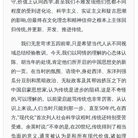
守,价值上认同西学,甚至我们不难发现他们也都不同
程度的受到进化论、科学主义、实证主义和疑古思潮
的影响,但最终在文化理念和精神信仰之根本上主张回
归传统,并更新、开发、推进传统。
我们无意苛求五四前辈,只是希望当代人从不同视
域总结经验教训。今天,我们以同情的理解的心态体认
陈、胡当年的处境,肯定他们所开启的中国思想史的新
的一页。在当时的氛围、语境中,身处西洋、东洋列强
瓜分豆剖和黑暗政治、无耻政客及其帮凶挤压之下的
中国启蒙思想家,认为传统是进步的阻碍,这是不奇怪
的,可以理解的。以前梁启超骂传统也非常厉害。从认
识上来说,人们当时只能到那一步。直至50年代,在西
方,"现代化"首次列人社会科学议程时,传统还特别受苦
受难。余英时说:"不幸的是,在20世纪,传统得到了相当
负面的意义,通常被认为是和所有现代价值,诸如理