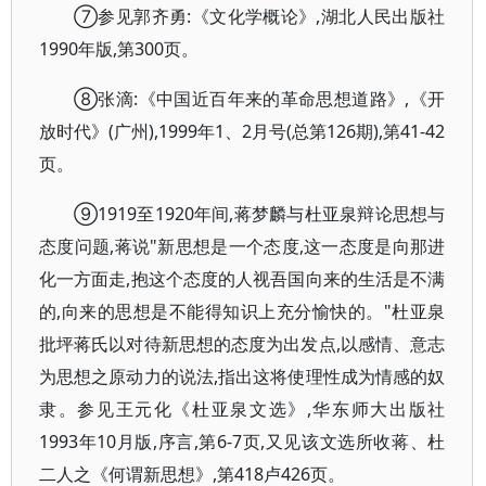
⑦参见郭齐勇:《文化学概论》,湖北人民出版社
1990年版,第300页。
⑧张滴:《中国近百年来的革命思想道路》,《开
放时代》(广州),1999年1、2月号(总第126期),第41-42
页。
⑨1919至1920年间,蒋梦麟与杜亚泉辩论思想与
态度问题,蒋说"新思想是一个态度,这一态度是向那进
化一方面走,抱这个态度的人视吾国向来的生活是不满
的,向来的思想是不能得知识上充分愉快的。"杜亚泉
批坪蒋氏以对待新思想的态度为出发点,以感情、意志
为思想之原动力的说法,指出这将使理性成为情感的奴
隶。参见王元化《杜亚泉文选》,华东师大出版社
1993年10月版,序言,第6-7页,又见该文选所收蒋、杜
二人之《何谓新思想》,第418卢426页。