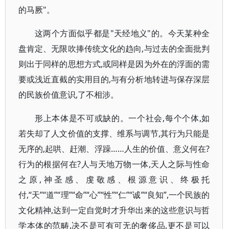
的马厥"。
这两个方面似乎都是"天经地义"的。今天某种全
盘肯定、无限吹捧传统文化的趋向,与过去的全面批判
则出于同样的思想方式,或同样是因为外在的浮面的需
要或浅近直截的实用目的,与有分析地转进与保存深层
的民族价值意识,了不相涉。
形上本体是不可或缺的。一个社会,每个个体,如
若失却了人文价值的支撑、维系与调节,其行为只能是
无序的,起哄、赶潮、浮躁……人生的价值、意义何在?
行为的根据何在?人与天地万物一体,天人之际与性命
之原,神圣感、虔敬感、根源意识、终极托
付,“天”“道”“理”“命”“心”“性”“仁”“诚”“良知”,一个民族的
文化精神,达到一定自觉时才升华出来的这些意识与哲
学本体的范畴,决不是可有可无的奢侈品,更不是可以