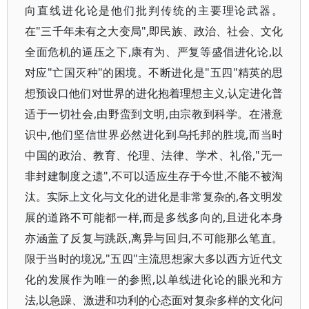
向直线进化论是他们批判传统的主要理论武器。
在"三千年未有之大变局",即民族、政治、社会、文化
全面危机的逼压之下,康有为、严复等盛倡进化论,以
对应"亡国灭种"的困境。不断进化是"五四"精英的思
想预设口他们对世界的进化抱着理想主义,认定进化普
适于一切社会,由野蛮到文明,由宗教到科学。在潜意
识中,他们坚信世界必然进化到乌托邦的胜境,而当时
中国的政治、教育、伦理、法律、学术、礼俗,"无一
非封建制度之遗",不可以适应生存于今世,不能不被淘
汰。实际上文化与文化的进化是非常复杂的,各文明发
展的道路不可能都一样,而是多线多向的,且进化本身
亦涵盖了反复与跳跃,离异与回归,不可能那么笔直。
限于当时的境况,"五四"主流思想家大多以西方近代文
化的发展作为唯一的参照,以单线进化论的眼光和方
法,以急躁、激进和功利的心态面对复杂多样的文化问