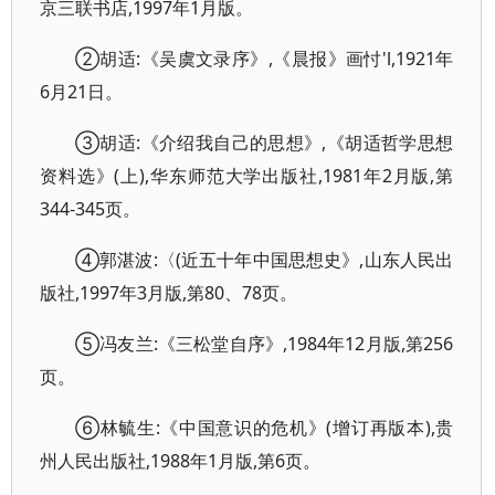
京三联书店,1997年1月版。
②胡适:《吴虞文录序》,《晨报》画忖'l,1921年
6月21日。
③胡适:《介绍我自己的思想》,《胡适哲学思想
资料选》(上),华东师范大学出版社,1981年2月版,第
344-345页。
④郭湛波:〈(近五十年中国思想史》,山东人民出
版社,1997年3月版,第80、78页。
⑤冯友兰:《三松堂自序》,1984年12月版,第256
页。
⑥林毓生:《中国意识的危机》(增订再版本),贵
州人民出版社,1988年1月版,第6页。