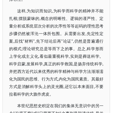
这样,为知识而知识,为科学而科学的精神并不能
扎根;摆脱蒙昧的,概念的明晰性、逻辑的谨严性、定
量分析或系统层次分析的次序性等等起码的理性思考
步骤仍然被浑沦一体所包围。从需要出发,先定性定
案,后找"材料",先下结论后再"论证",仍然是普遍通行
的模式;理论研究总是等而下之的事。总之,科学形而
上学化或主义化,看似最重视科学,实则是葬送科学。
科学启蒙,发展科学,真正的科学救国,是扬弃传统科学,
并把西方近代以来优秀的科学精神与科学方法渐渐濡
化为国民的思维、行为方式,内化为国民素质。其最好
方式是消解科学头上的灵光圈,还它以本来面目,不要
拉着科学的大旗作虎皮。
本世纪思想史积淀在我们的集体无意识中的另一