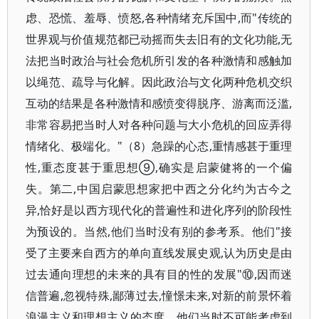
虑、恐慌、羞辱、愤怒,各种情绪充斥国中,而"传统的
世界观与价值规范都已动摇而失去旧有的文化功能,无
法把当时政治与社会危机所引发的各种激情和感触加
以绳范、疏导与化解。因此政治与文化两种危机交织
互动的结果是各种激情和感愤变得脱序、游离而泛滥,
非常容易把当时人对各种问题与大小危机的回应弄得
情绪化、极端化。"（8）急躁的心态,重情感甚于重理
性,重态度甚于重思想⑨,确实是启蒙健将的一个偏
失。第二,中国启蒙思想家把中西之分化约为古今之
异,恰好是以西方现代化的普遍性和进化序列的阶段性
为预设的。当然,他们当时没有别的参考系。他们"接
受了主要来自西方的单向直线发展史观,认为历史是由
过去通向理想的未来的具有目的性的发展"⑩,因而迷
信普遍,忽视特殊,鄙薄过去,憧憬未来,对新的前景怀着
浪漫主义和理想主义的态度。他们当时不可能考虑到