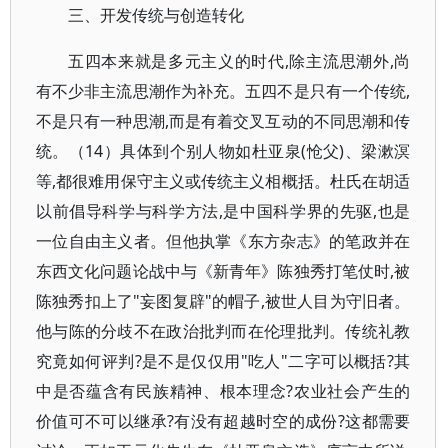
三、开发传统与创造转化
五四本来就是多元主义的时代,除主流思潮外,尚
有不少非主流思潮作为补充。五四不是只有一个传统,
不是只有一种思潮,而是有着交叉互动的不同思潮和传
统。（14）具体到个别人物如杜亚泉(怆父)、梁漱溟
等,都很难用保守主义或传统主义相概括。杜氏在胡适
以前倡导科学与科学方法,是中国科学界的先驱,也是
一位自由主义者。但他执掌《东方杂志》的笔政并在
东西文化问题论战中与《新青年》陈独秀打笔仗时,被
陈独秀扣上了"妄图复辟"的帽子,被世人目为守旧者。
他与陈的分歧不在政治批判而在伦理批判。传统礼教
究竟如何评判?是不是仅仅用"吃人"二字可以概括?其
中是否蕴含有民族精神、根本理念?农业社会产生的
价值可不可以继承?有没有超越时空的成份?这都需要