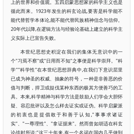
上的世界和价值观。五四启蒙思想家的科学主义也是
循此而来。1923年发生的科玄论战,要害是科学能不
能代替哲学本体论,能不能代替民族精神信念与信仰。
20年代以降,在逻辑方法与经验论基础上建立的科学主
义实际上已宣告失败。
本世纪思想史积淀在我们的集体无意识中的一
个"习焉不察"或"日用而不知"之事便是科学崇拜。"科
学""科学性"在本世纪思想辞典中,在我们下意识层里
已成为神圣的权威、抽象的符号，一种是非善恶的价
值与判断，捍卫或挞伐某种东西的极其方便善巧的工
具。本来,科学精神与科学方法是鼓励人们学会大胆怀
疑、容忍批评以及怎么样去证实或证伪。科学启蒙派
的初衷也是提倡敢于和善于认知,"事事求诸证
实"、"一尊理性"、"拿证据来"。然而曾如胡适在科玄
论战时所说:"这三十年来,有一个名词在国内几乎做到