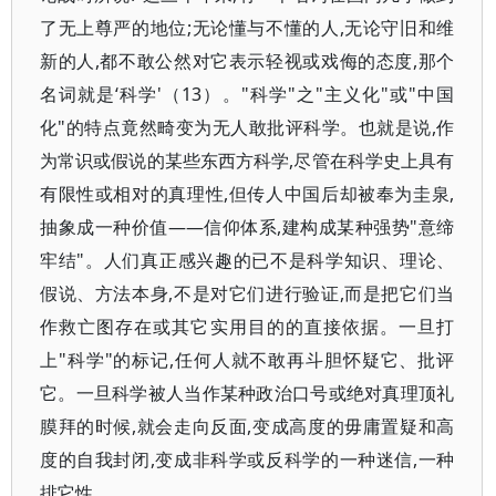
了无上尊严的地位;无论懂与不懂的人,无论守旧和维
新的人,都不敢公然对它表示轻视或戏侮的态度,那个
名词就是‘科学'（13）。"科学"之"主义化"或"中国
化"的特点竟然畸变为无人敢批评科学。也就是说,作
为常识或假说的某些东西方科学,尽管在科学史上具有
有限性或相对的真理性,但传人中国后却被奉为圭泉,
抽象成一种价值——信仰体系,建构成某种强势"意缔
牢结"。人们真正感兴趣的已不是科学知识、理论、
假说、方法本身,不是对它们进行验证,而是把它们当
作救亡图存在或其它实用目的的直接依据。一旦打
上"科学"的标记,任何人就不敢再斗胆怀疑它、批评
它。一旦科学被人当作某种政治口号或绝对真理顶礼
膜拜的时候,就会走向反面,变成高度的毋庸置疑和高
度的自我封闭,变成非科学或反科学的一种迷信,一种
排它性。