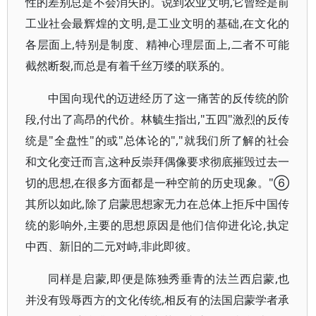
性的差别总是不会消失的。说到农业文明,它曾经是前
工业社会最辉煌的文明,是工业文明的基础,在文化的
各层面上,特别是制度、精神心理层面上,二者不可能
截然断裂,而总是有着千丝万缕的联系的。
中国向现代的迈进经历了这一痛苦的反传统的阶
段,付出了高昂的代价。林毓生指出,"五四"激烈的反传
统是"全盘性"的或"总体论的","就我们所了解的社会
和文化变迁而言,这种反崇拜偶像要求彻底摧毁过去一
切的思想,在很多方面都是一种空前的历史现象。"⑥
其所以如此,除了启蒙思想家无力在总体上拒斥中国传
统的影响外,主要的思想原因是他们信仰进化论,执定
中西、新旧的二元对峙,非此即彼。
同样是启蒙,即便是陈独秀垂青的法兰西启蒙,也
并没有毁辱西方的文化传统,相反有的法国启蒙学者承