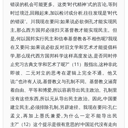
错误的机会可能更多。这类‘时代精神'式的言论,等到
时过境迁,回顾起来,加以检讨或分析,往往发现是‘时代
的错误'。川我现在要问:如果说必欲倒孔才能实现民
主,那么西方国邦必须扫灭基督教才能实现民主。但
是,何以国邦实行民主和信奉基督教各不相伤呢?我现
在又要问:如果说必欲反对旧文学和艺术才能提倡科
学,那么现代西方国邦科学这样高度发达,是否同时停
止究习古典文学和艺术了呢?"（11）殷指出,这种非此
即彼、二元对立的思考在逻辑上完全不通。他又
说:"也许有人说,基督教义与孔制不同。基督教义涵育
着自由、平等和博爱,所以容易导出民主政治。孔制里
没有这些东西,所以元从导出民主政治。因此,中国要
建立民主,必须排除孔制,另辟途径。我现在要问:孔仁
孟义,再加上墨氏兼爱,为什么一定不能导出民
主?"（12）这个提示是很有意思的!中国近代没有走向