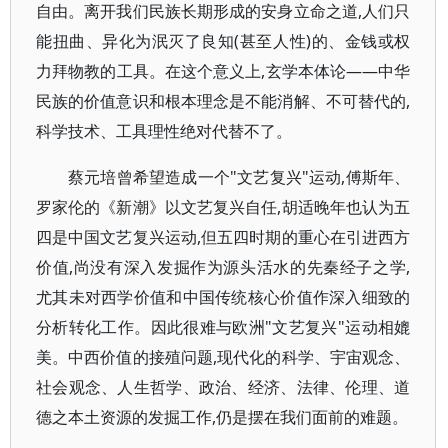
自由。离开我们民族长期形成的安身立命之道,人们只
能扭曲、异化为泯灭了良知(甚至人性)的、金钱或权
力拜物教的工具。在这个意义上,玄学本体论——中华
民族的价值意识和根本理念是不能消解、不可替代的,
科学技术、工具理性绝对代替不了。
蔡元培曾希望造成一个"文艺复兴"运动,傅斯年、
罗家伦的《新潮》以文艺复兴自任,胡适晚年也认为五
四是中国文艺复兴运动,但五四时期的重心在引进西方
价值,尚没有深入发掘作为源头活水的先秦经子之学,
尤其未对西学价值和中国传统核心价值作深入细致的
分析转化工作。因此很难与欧洲"文艺复兴"运动相媲
美。中西价值的接殖问题,现代化的科学、宇宙观念、
社会观念、人生哲学、政治、经济、法律、伦理、道
德之本土资源的发掘工作,仍是摆在我们面前的难题。