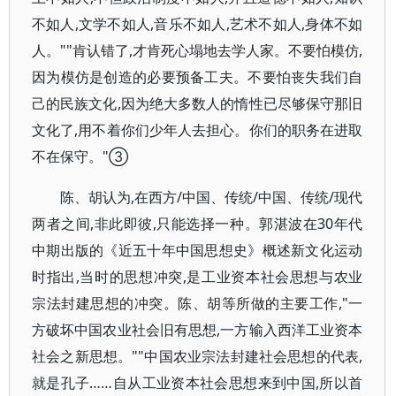
不如人,文学不如人,音乐不如人,艺术不如人,身体不如
人。""肯认错了,才肯死心塌地去学人家。不要怕模仿,
因为模仿是创造的必要预备工夫。不要怕丧失我们自
己的民族文化,因为绝大多数人的惰性已尽够保守那旧
文化了,用不着你们少年人去担心。你们的职务在进取
不在保守。"③
陈、胡认为,在西方/中国、传统/中国、传统/现代
两者之间,非此即彼,只能选择一种。郭湛波在30年代
中期出版的《近五十年中国思想史》概述新文化运动
时指出,当时的思想冲突,是工业资本社会思想与农业
宗法封建思想的冲突。陈、胡等所做的主要工作,"一
方破坏中国农业社会旧有思想,一方输入西洋工业资本
社会之新思想。""中国农业宗法封建社会思想的代表,
就是孔子……自从工业资本社会思想来到中国,所以首