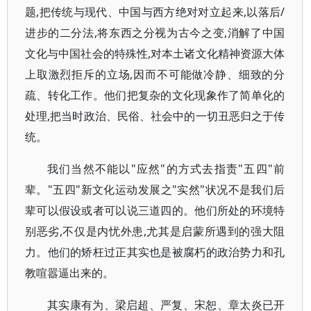
题,把传统与现代、中国与西方绝对对立起来,以落后/
进步的二分法,将东西之分视为古今之变,消解了中国
文化与中国社会的特殊性,对本土诸文化精神资源大体
上取激烈拒斥的立场,因而不可能做冷静、细致的分
疏、转化工作。他们把复杂的文化现象作了简单化的
处理,把当时政治、民俗、社会中的一切丑恶归之于传
统。
我们当然不能以"应然"的方式去指责"五四"前
辈。"五四"新文化运动发展之"实然"状况不是我们后
辈可以假设或者可以说三道四的。他们所处的环境特
别恶劣,不仅是内忧外患,尤其是启蒙所遇到的强大阻
力。他们的矫枉过正其实也是被腐朽的政治势力和孔
教喧嚣逼出来的。
其实康有为、梁启超、严复、宋恕、章太炎已开