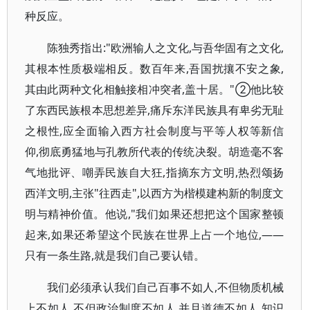
种反应。
陈独秀指出:"欧洲输人之文化,与吾华固有之文化,
其根本性质极端相反。数百年来,吾国扰攘不安之象,
其由此两种文化相触接相冲突者,盖十居。"②他比较
了东西民族根本思想差异,痛斥东洋民族具有卑劣无耻
之根性,应全面输入西方社会制度与平等人权等新信
仰,彻底勇猛地与孔教所代表的传统决裂。胡造毫不客
气地批评、嘲弄民族自大狂,指摘东方文明,热烈颂扬
西洋文明,主张"往西走",以西方为楷模建构新的制度文
明与精神价值。他说,"我们如果还想把这个国家整顿
起来,如果还希望这个民族在世界上占一个地位,——
只有一条生路,就是我们自己要认错。
我们必须承认我们自己百事不如人,不但物质机械
上不如人,不但政治制度不如人,并且道德不如人,知识