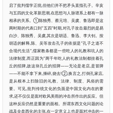
启了批判儒学正统,但他们并不把矛头直指孔子。辛亥
与五四的文化革新思潮,在思想与人脉谱系上都有一脉
相承的关系。①陈独秀、蔡元培、吴虞、鲁迅即是这
两时期的代表口到"五四"时期,对孔子攻击最烈的是易
白沙、陈独秀、吴虞,其次是胡适、鲁迅、李大钊。按
胡适的解释,陈、吴等攻击孔子的依据是"孔子之道不
合现代生活",儒家教条都是一些吃人的礼教和坑人的
法律制度,而正因为"两千年吃人的礼教法制都挂着孔
丘的招牌,故这块孔丘的招牌——无论是老店,是冒牌
——不能不拿下来,捶碎,烧去!②,换言之,打倒孔家店,
是从根本上扫除旧的礼教、法律、制度、风俗的需
要。可见,批判传统文化的负面是中国文化内在的要
求,还不仅仅是面对欧风美雨的冲击所作出的反应。但
这种反应仍然是重要的面相。所谓东西文化问题的论
战及全盘西化的主张,在一定意义上也是面对冲击的一