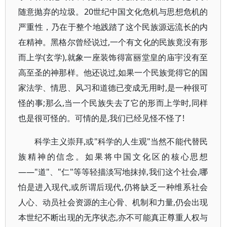
随意抛弃的垃圾。20世纪中国文化危机与思想危机的
严重性，乃在于整个地践踏了这个民族源远流长的内
在精神。黑格尔曾经说过,一个有文化的民族竟没有形
而上学(玄学),就象一座装饰得富丽堂皇的庙宇没有至
高至圣的神那样。他还说过,如果一个民族觉得它的国
家法学、情思、风习和道德已变成无用时,是一种很可
怪的事;那么,当一个民族失去了它的形而上学时,同样
也是很可怪的。可情的是,我们已经见怪不怪了!
科学主义崇拜,或"科学的人生观"当然不能代替民
族精神的信念。如果将中国文化区的核心思想
——"道"、"仁"等等轻描淡写地抹掉,我们这个社会,哪
怕是进入现代,或所谓后现代,仍将缺乏一种维系社会
人心、动员社会资源的主心骨、机制和力量,仍会出现
本世纪不断出现的无序状态,亦不可能真正尊重人权与