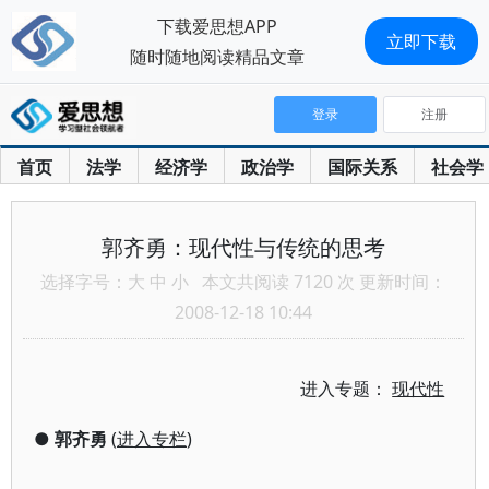
下载爱思想APP
立即下载
随时随地阅读精品文章
登录
注册
首页
法学
经济学
政治学
国际关系
社会学
郭齐勇：现代性与传统的思考
选择字号：
大
中
小
本文共阅读 7120 次 更新时间：
2008-12-18 10:44
进入专题：
现代性
●
郭齐勇
(
进入专栏
)