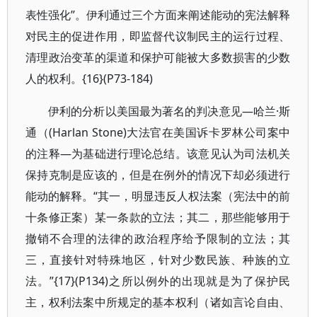
表性强化”。伊利通过三个方面来阐述能动的宪法解释
对民主的促进作用，即监督代议制民主的运行过程、
清理政治变革的渠道和保护可能被大多数损害的少数
人的权利。{16}(P73-184)
伊利的分析以美国最为著名的判决意见—哈兰·斯
通（(Harlan Stone)大法官在美国诉卡罗林公司案中
的注释—为基础进行理论总结。该意见认为司法机关
保持克制是应该的，但是在例外的情况下却必须进行
能动的解释。“其一，明显违反人权法案（宪法中的前
十条修正案）某一条款的立法；其二，那些能够用于
撤销不合理的法律的政治程序给予限制的立法；其
三，直接针对特殊地区，针对少数民族、种族的立
法。”{17}(P134)之所以例外的出现就是为了保护民
主，权利法案中所规定的基本权利（诸如言论自由、