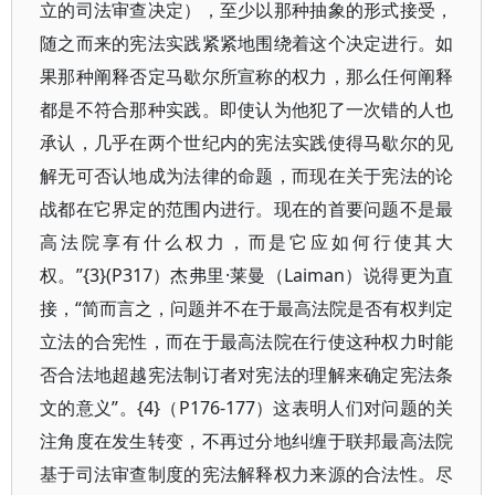
立的司法审查决定），至少以那种抽象的形式接受，
随之而来的宪法实践紧紧地围绕着这个决定进行。如
果那种阐释否定马歇尔所宣称的权力，那么任何阐释
都是不符合那种实践。即使认为他犯了一次错的人也
承认，几乎在两个世纪内的宪法实践使得马歇尔的见
解无可否认地成为法律的命题，而现在关于宪法的论
战都在它界定的范围内进行。现在的首要问题不是最
高法院享有什么权力，而是它应如何行使其大
权。”{3}(P317）杰弗里·莱曼（Laiman）说得更为直
接，“简而言之，问题并不在于最高法院是否有权判定
立法的合宪性，而在于最高法院在行使这种权力时能
否合法地超越宪法制订者对宪法的理解来确定宪法条
文的意义”。{4}（P176-177）这表明人们对问题的关
注角度在发生转变，不再过分地纠缠于联邦最高法院
基于司法审查制度的宪法解释权力来源的合法性。尽