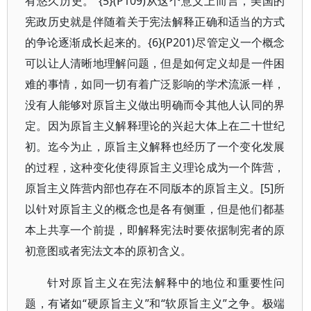
有悠久历史。”{5}(P109)从这个意义上而言，美国的
宪政历史就是伴随着关于宪法解释正确和适当的方式
的争论逐渐成长起来的。{6}(P201)尽管定义一个概念
可以让人清晰地理解问题，但是如何定义却是一件困
难的事情，如同一切有着广泛影响的学术流派一样，
没有人能够对原旨主义做出明确而令其他人认同的界
定。因为原旨主义解释理论的兴起大体上在二十世纪
初。迄今为止，原旨主义解释也经历了一个变化发展
的过程，这种变化使得原旨主义理论成为一个阵营，
原旨主义阵营内部也存在不同版本的原旨主义。[5]所
以针对原旨主义的概念也是各有侧重，但是他们都基
本上共享一个前提，即解释宪法时要依据制宪者的原
初意图或者宪法文本的原初含义。
针对原旨主义在宪法解释中的地位和重要性问
题，有诸如“硬原旨主义”和“软原旨主义”之争。极端