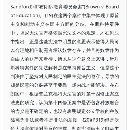
Sandford)和“布朗诉教育委员会案”(Brown v. Board
of Education)。{19}在这两个案件中集中体现了原旨
主义和能动主义在民主方面的分歧。在斯科特案件
中，坦尼大法官严格依据宪法文本的规定，才在判决
中指出，正是这些宪法中明显的意思表示使得人民可
以合理地相信制宪者承认奴隶存在，并且将奴隶作为
自由人的财产来看待，所以从这个意义上来讲，针对
斯科特案件的宪法解释是在坚持原旨主义，但是这个
判决由于坚持对人民制定的民主宪法的遵守，导致的
却是民意的分裂甚至于要靠一场内战才能解决。在布
朗案中，根据弗兰克福特大法官的对第十四修正案立
法史的研究，认为第十四修正案中是否包含种族融合
的含义是不确定的，也没有表明规定公立学校的种族
隔离为非法或者不是非法的意图。{20}(P319)但是沃
伦大法官依据对民意的把握，却对宪法做出了能动主