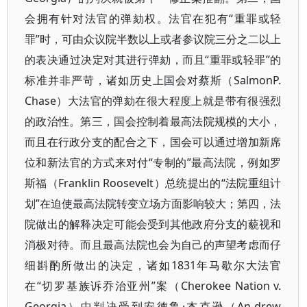
会拥有针对法官的弹劾权。法官在犯有“重罪或轻
罪”时，可由众议院半数以上或者参议院三分之二以上
的表决通过决定对其进行弹劾，而且“重罪或轻罪”的
标准并非严苛，诸如历史上国会对蔡斯（SalmonP.
Chase）大法官的弹劾在很大程度上就是带有很强烈
的政治性。第三，国会控制着最高法院规模的大小，
而且在行政分支的配合之下，国会可以通过增加新席
位和新法官的方式来对付“专制的”最高法院，例如罗
斯福（Franklin Roosevelt）总统提出的“法院重组计
划”在迫使最高法院转变立场方面影响较大；第四，法
院做出的解释决定可能会受到其他政府分支的藐视和
消极对待。而且最高法院也会为自己的声望考虑而仔
细斟酌所做出的决定，诸如1831年马歇尔大法官
在“切罗基族诉乔治亚州”案（Cherokee Nation v.
Georgia）中判决受到安德鲁·杰克逊（An-drew