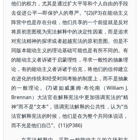
他们的权力，尤其是通过扩大平等和个人自由的手段
去促进公平—即保护人的尊严。”{2}(P3)在能动主义
阵营中也是存在分歧，他们共享的一个前提就是反对
将原初意图视为宪法解释中的决定性因素，而是追求
对宪法精神的探求或者超越宪法的原初意图。但是不
同版本能动主义的理论基础可能也是有所不同的。有
的能动主义者诉诸于启蒙理性，寻求一般性的抽象理
论，有的能动主义者诉诸于伯克，将他们的信仰建立
在进化的传统和经受时间考验的制度上，而不是抽象
的一般理论。{7}诸如威廉姆·布伦南（William J.
Brennan）大法官在解释宪法中更加强调宪法的“精
神”而不是“文本”，强调宪法解释的公共性，认为“当
法官解释宪法的时候，他们是在为整个共同体说话，
而不光是他们自己”。{11}(P386)
在宪法解释中，采取一种能动主义的立场和方