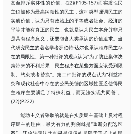
甚至排斥实体性的价值。{22}(P105-157)而实质性民
主也被称为最高纲领性的民主，这种类型强调民主的
实质价值，认为只有政治上的平等或者社会、经济的
平等才能有真正的民主，也就是认为民主本身并非只
是具有程序意义，还要包含人类承认的价值追求。当
代研究民主的著名学者罗伯特·达尔也承认程序民主存
在的局限性。第一种批评的观点认为“为了防止集体决
策带来的不利后果，民主程序在某些方面应该受到限
制、约束或者替换”。第二种批评的观点认为“利益冲
突和现代社会中存在的公民美德的区域性匮乏使得民
主程序主要满足了特殊利益，而无法实现共同善”。
{22}(P222)
能动主义者采取的就是在实质民主基础上反对程
序民主的理由，最为有力的判例就是“重新分配选区
案”，沃伦法院认为如果是仅仅的局限于形式上的民