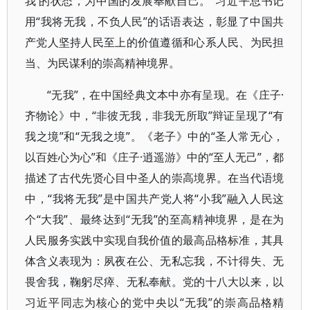
我’的状态，为中国的发展奉献自己。”习近平总书记
用“我将无我，不负人民”的话语表达，彰显了中国共
产党人坚持人民至上的价值遵循和心系人民、为民担
当、为民谋利的崇高精神境界。
“无我”，在中国经典文本中亦有呈现。在《庄子·
齐物论》中，“非彼无我，非我无所取”辩证呈现了“有
我之境”和“无我之境”。《老子》中的“圣人常无心，
以百姓心为心”和《庄子·逍遥游》中的“至人无己”，都
描述了古代先贤心目中圣人的崇高境界。在当代语境
中，“我将无我”是中国共产党人将“小我”融入人民这
个“大我”、最终达到“无我”的至高精神境界，是在为
人民服务实践中实现自我价值的最高品格标准，其具
体含义表现为：夙夜在公、无私忘我，不计得失、无
畏舍我，鞠躬尽瘁、无私奉献。党的十八大以来，以
习近平同志为核心的党中央以“无我”的崇高品格精