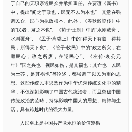
于自己的天职亲近民众并承担重任。在贾谊《新书》
中，提出“闻之于政也，民无不以为本也”，其意在强
调民众、民心为执政根本。此外，《春秋穀梁传》中
的“民者，君之本也”、《荀子·王制》中的“水则载舟，
水则覆舟”、《孟子·离娄上》中的“得天下有道：得其
民，斯得天下矣”、《管子·牧民》中的“政之所兴，在
顺民心；政之所废，在逆民心”、《左传·哀公元
年》“国之兴也，视民如伤，是其福也；其亡也，以民
为土芥，是其祸也”等论述，都强调了以民为重的思
想。这些传统民本思想作为中华优秀传统文化中的精
华，不仅深刻影响了中国古代统治者，而且突破中国
传统政治的范畴，持续影响中国人的思想、精神与生
活，具有跨越时代的强大力量。
人民至上是中国共产党永恒的价值遵循