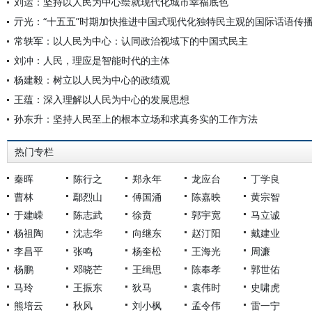
刘运：坚持以人民为中心绘就现代化城市幸福底色
亓光：“十五五”时期加快推进中国式现代化独特民主观的国际话语传
常轶军：以人民为中心：认同政治视域下的中国式民主
刘冲：人民，理应是智能时代的主体
杨建毅：树立以人民为中心的政绩观
王蕴：深入理解以人民为中心的发展思想
孙东升：坚持人民至上的根本立场和求真务实的工作方法
热门专栏
秦晖
陈行之
郑永年
龙应台
丁学良
曹林
鄢烈山
傅国涌
陈嘉映
黄宗智
于建嵘
陈志武
徐贲
郭宇宽
马立诚
杨祖陶
沈志华
向继东
赵汀阳
戴建业
李昌平
张鸣
杨奎松
王海光
周濂
杨鹏
邓晓芒
王缉思
陈奉孝
郭世佑
马玲
王振东
狄马
袁伟时
史啸虎
熊培云
秋风
刘小枫
孟令伟
雷一宁