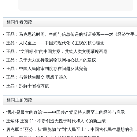
评论
相同作者阅读
王晶：马克思论时间、空间与信息传递的辩证关系——对《经济学手稿（1857—1858）
王晶：人民至上——中国式现代化民主观的核心理念
王晶：“文明标准”的中国方案：共绘人类文明璀璨画卷
王晶：关于大力支持发展物联网核心技术的建议
王晶：中国人民陪审制度存在问题及其完善
王晶：与黄秋生断交 我想了很久
王晶：拆解十省地方债
相同主题阅读
“民心是最大的政治”——中国共产党坚持人民至上的经验与启示
王炳林 王富军：不断创造无愧于时代和人民的新业绩
唐克军 邹丽芬：从“民胞物与”到“人民至上”：中国古代民生思想的价值内核与时代新义