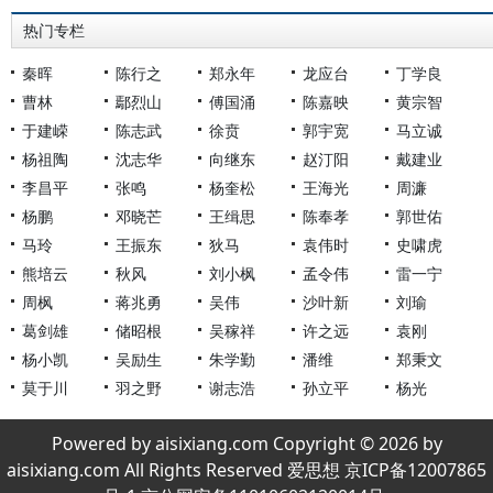
热门专栏
秦晖
陈行之
郑永年
龙应台
丁学良
曹林
鄢烈山
傅国涌
陈嘉映
黄宗智
于建嵘
陈志武
徐贲
郭宇宽
马立诚
杨祖陶
沈志华
向继东
赵汀阳
戴建业
李昌平
张鸣
杨奎松
王海光
周濂
杨鹏
邓晓芒
王缉思
陈奉孝
郭世佑
马玲
王振东
狄马
袁伟时
史啸虎
熊培云
秋风
刘小枫
孟令伟
雷一宁
周枫
蒋兆勇
吴伟
沙叶新
刘瑜
葛剑雄
储昭根
吴稼祥
许之远
袁刚
杨小凯
吴励生
朱学勤
潘维
郑秉文
莫于川
羽之野
谢志浩
孙立平
杨光
Powered by aisixiang.com Copyright © 2026 by
aisixiang.com All Rights Reserved 爱思想 京ICP备12007865