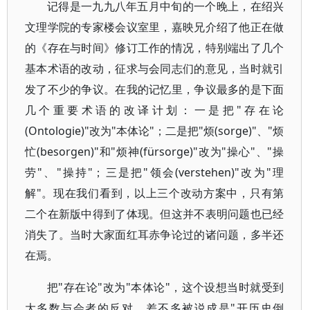
记得是一九九八年五月中旬的一个晚上，在绍兴
文理学院的专家楼会议室里，嘉映兄介绍了他正在做
的《存在与时间》修订工作的情况，特别端出了几个
基本术语的改动，征求与会同志们的意见，当时就引
发了不少的争议。在我的记忆里，争议最多的是下面
几个重要术语的改译计划：一是把"存在论
(Ontologie)"改为"本体论"；二是把"烦(sorge)"、"烦
忙(besorgen)"和"烦神(fürsorge)"改为"操心"、"操
劳"、"操持"；三是把"领会(verstehen)"改为"理
解"。现在我们看到，以上三个改动方案中，只有第
二个在新版中得到了体现。但这并不表明问题也已经
消失了。当时大家面红耳赤争论过的诸问题，多半还
在焉。
把"存在论"改为"本体论"，这个设想当时就受到
大多数与会者的反对，差不多被说成是"开历史倒