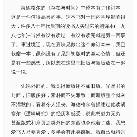
海德格尔的《存在与时间》中译本有了修订本，
这是一件值得高兴的事。这本书对于国内学界影响很
大，许多八十年代后期的读书人买过它的初译本(一九
八七年)--当然有没有读过、有没有读完就是另一回事
了。事过境迁，现在嘉映兄做出这个修订本来，我已
获赠一本，虽然没有了见到初版时的激动心情，但还
是有一些感想，所以想在这里把旧版与新版放在一起
说一说。
先说外部的。我觉得新版还不如旧版。光是书的
封面，旧版多好，素朴而不失雅致；而新版整个就灰
不溜秋的，看着令人沮丧。海德格尔曾描述过他读胡
塞尔《逻辑研究》的经历和感受，说此书魅力无穷，
甚至版式和扉页之类外部的东西也令他着了迷。我想
爱书人只要真爱，多半会有此类感触。我自己就特别