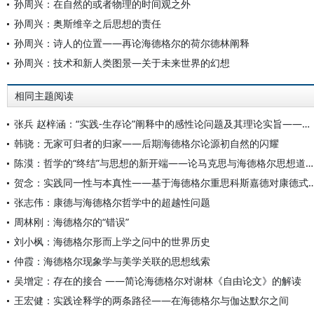
孙周兴：在自然的或者物理的时间观之外
孙周兴：奥斯维辛之后思想的责任
孙周兴：诗人的位置——再论海德格尔的荷尔德林阐释
孙周兴：技术和新人类图景—关于未来世界的幻想
相同主题阅读
张兵 赵梓涵：“实践-生存论”阐释中的感性论问题及其理论实旨——马克思存在论的海德格尔式诠释再检视
韩骁：无家可归者的归家——后期海德格尔论源初自然的闪耀
陈漠：哲学的“终结”与思想的新开端——论马克思与海德格尔思想道路的共同基点及差异
贺念：实践同一性与本真性——基于海德格尔重思科斯嘉德对康德
张志伟：康德与海德格尔哲学中的超越性问题
周林刚：海德格尔的“错误”
刘小枫：海德格尔形而上学之问中的世界历史
仲霞：海德格尔现象学与美学关联的思想线索
吴增定：存在的接合 ——简论海德格尔对谢林《自由论文》的解读
王宏健：实践诠释学的两条路径——在海德格尔与伽达默尔之间