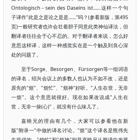
Ontologisch－sein des Daseins ist......这样一个句
子译作"此是之是论之是是......"吗？(参看新版，第495
页)一般研究者也许会壮着胆子同意此类神仙译法，但
翻译者往往会于心不忍的。对于翻译者来说，怎么好
意思这样译，这样一种感觉实在是一个触及到良心深
处的问题了。
至于Sorge、Besorgen、Fürsorgen等一组词语
的译名，绍兴会议上的多数人也认为不如不改，还是
原先的"烦"、"烦忙"、"烦神"好听。"人生在世，无非
一烦"。这个意思就很好。现在如果改说成"人生在
世，无非一操(心)"，就没有什么味儿了。
嘉映兄的理由有几个，大家可以参看他在新
版"附录一"中做的译名讨论。"烦"这个译名是熊伟先
生提供的，"烦忙"和"烦神"则是嘉映兄从熊译中发展