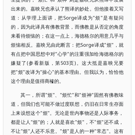
出来的。嘉映兄也承认了熊译的妙处。但他接着又写
道：从学理上面讲，把Sorge译成为"烦"是有疑问
的，因为此译具有佛教背景，而佛教是从否定的角度
来看待烦恼的；在这一点上，海德格尔的用意几乎与
烦恼相反。嘉映兄由此断言：把Sorge译成"烦"，就
有点把中国思想中对"心学"的注重强加给海德格尔的
嫌疑了(参看新版，第503页)。这大抵是嘉映兄要
把"烦"改译为"操心"的基本理由。但我以为，恰恰他
这个理由是值得商榷的。
其一，所谓"烦"、"烦忙"和"烦神"固然有佛教味
道，但我们也可能不做过度联想，仍旧在日常生存面
上来设想这个"烦"。无论是世内事物还是人际事务，
都是让人"烦"的；人就是喜欢"烦"，不"烦"还不成，
不让"烦"人还不乐意。"烦"是人的一种"常态"。这有