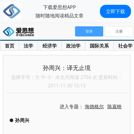
下载爱思想APP
立即下载
随时随地阅读精品文章
登录
注册
首页
法学
经济学
政治学
国际关系
社会学
孙周兴：译无止境
选择字号：
大
中
小
本文共阅读 2756 次 更新时间：
2011-11-30 15:13
进入专题：
海德格尔
陈嘉映
●
孙周兴