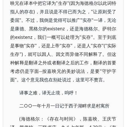
映兄在译本中把它译为"生存"(因为海德格尔以此词特
指人的存在)，并且说是不得已而为之，"让原则受了
委屈"。不过，我倒是觉得可以推广"实存"一译，无论
是康德、黑格尔的existenz，还是海德格尔、萨特尔
的existenz，我们一概可以处理为"实存"。至于到底
是事物"实存"，还是上帝"实存"，还是人"实存"("实际
生存")，就可以因人、因文而异做不同解释了。但这
种解释是翻译之外或者翻译之后的工作，翻译的首要
考虑仍是字面--按嘉映兄的美妙说法，是要"守护字
面"。这个意见我也在别处说过，这里可不赘言。
译事之难，译无止境，呜呼！
二○○一年十月一日记于西子湖畔求是村寓所
(海德格尔：《存在与时间》，陈嘉映、王庆节