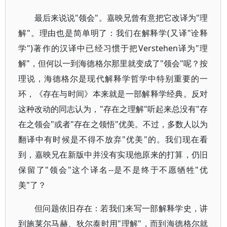
最后来说说"领会"。嘉映兄曾有意把它改译为"理
解"。理由也是简单明了：我们在解释学(又译"诠释
学")著作的汉译中已经习惯于把Verstehen译为"理
解"，但何以一到海德格尔那里就变成了"领会"呢？按
理说，海德格尔是现代解释学哲学中特别重要的一
环，《存在与时间》本来就是一部解释学经典。反对
这种改动的同志认为，"存在之理解"听起来总没有"存
在之领会"或者"存在之领悟"优美。不过，多数人以为
翻译中有时候是不得不放弃"优美"的。我们现在看
到，嘉映兄在新版中并没有实现他原来的打算，仍旧
保留了"领会"这个译名--是不是终于不愿牺牲"优
美"了？
但问题依旧存在：若我们来写一部解释学史，讲
到施莱尔马赫、狄尔泰时用"理解"，而到海德格尔就