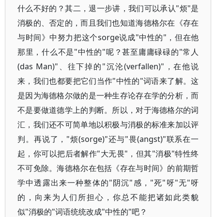
什么不好的？其二，退一步讲，我们可以承认"烦"是
消极的、否定的，而且我们也知道海德格尔在《存在
与时间》中努力把这个sorge说成"中性的"，但在他
那里，什么不是"中性的"呢？甚至庸庸碌碌的"常人
(das Man)"、往下掉的"沉沦(verfallen)"，在他说
来，我们也都要把它们当作"中性的"词语来了解。这
是因为海德格尔做的是一种生存论存在学的分析，而
不是要做道德学上的判断。所以，对于海德格尔的词
汇，我们还不可简单地以积极与消极的标准来加以评
判。再说了，"烦(sorge)"还与"畏(angst)"联系在一
起，你可以把后者解作"大无畏"，但其"消极"特性终
不可免除。海德格尔在包括《存在与时间》的前期哲
学中透露出来一种整体的"阴沉"感，"死"呀"无"呀
的，向来为人们所担心，你总不能把诸如此类貌
似"消极的"词语统统改成"中性的"吧？