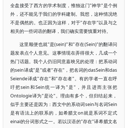
全盘接受了西方的学术制度，惟独这门"神学"是个例
外，还不能见于我们的学科建制。我想，这种情况绝
不是偶然的。也正因为这样，对于"存在学"以及与之
相关的一些词语的翻译，我们确实需要慎重对待。
这里顺便也就"是(sein)"和"存在(Sein)"的翻译问
题发表点个人意见。这事情现在弄得很大，几成一个
热门话题。我个人仍旧同意嘉映兄的处理：把系动词
的sein译成"是"或者"存在"，把名词的dasSein和das
Seiende译成"存在"和"存在者"。有的学者一直在呼
吁把sein和Sein统一译为"是"，并且进而主张把
Ontologie译为"是论"。理由有多个，但归结起来，
似乎主要还是因为：西文中的系动词sein与名词Sein
是有语法上的联系的，如希腊文on就是系词不定式
einai的分词形式之一。若以汉语的"存在"译希腊文名