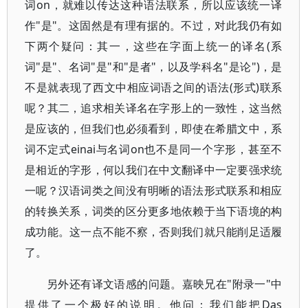
词on，就难以传达这种语法联系，所以应该统一译
作"是"。这固然是有理有据的。不过，对此我仍有如
下两个疑问：其一，这些在字面上统一的译名(系
词"是"、名词"是"和"是者"，以及学科名"是论")，是
不是就表现了西文中相应词语之间的语法(形式)联系
呢？其二，追求相关译名在字形上的一致性，这当然
是应该的，但我们也必须看到，即使在希腊文中，系
词不定式einai与名词on也不是同一个字形，甚至不
是相近的字形，何以我们在中文翻译中一定要强求统
一呢？汉语词类之间没有明晰的语法形式联系和相应
的转换关系，词类的区分更多地依赖于当下语境的构
成功能。这一点不能不察，否则我们就只能削足适履
了。
另外还有译文语感的问题。嘉映兄在"附录一"中
提供了一个极好的说明。他问：我们能把Das