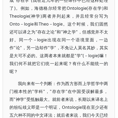
成"存在学"(我在近几年的一些译作中已经这样处理
了)。例如，海德格尔经常把Ontologie(存在学)和
Theologie(神学)两者并列起来，并且经常分写为
Onto－logie和Theo－logie。这个时候，我们固然
还可以译之为"存在之论"和"神之学"，但感觉并不太
好。同一个－logie出现在同一个语境里面，一边
作"论"，另一边却作"学"，不免让人莫名其妙，其实
是大可不必的。这两者本来就都是"学"(－logie)嘛！
我们何不就把它们统一起来呢？有什么不能统一的
呢？
我向来有一个判断：作为西方形而上学哲学中两
门根本性的"学科"，"存在学"在中国受误解最多，
而"神学"受抵触最大。就前者来说，长期以来译名上
的纷纭歧义即是一个明证，Ontologie现在至少还有
五六种不同的中文译法；就后者来说，我们今天已经