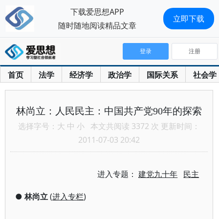
下载爱思想APP
立即下载
随时随地阅读精品文章
登录
注册
首页
法学
经济学
政治学
国际关系
社会学
林尚立：人民民主：中国共产党90年的探索
选择字号：
大
中
小
本文共阅读 3372 次 更新时间：
2011-07-03 20:42
进入专题：
建党九十年
民主
●
林尚立
(
进入专栏
)