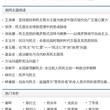
相同主题阅读
王东峰：坚持团结和民主两大主题为推进中国式现代化广泛凝心聚力
张伟：民主观念在维新思潮中的形成脉络
张桂娜：民主思想的俄罗斯式演绎与阐释——以俄罗斯
左玉河：抗日与民主：全面抗战时期的时代主题及其思想回应
黄玉顺：论“民主”与“仁爱”——“民主仁学”的“体用”问题
庞金友：政治极化与当代欧美民主困境
方法问题即宪法问题？
张树平：从国家理解民主: 全过程人民民主的一种政治学阐释
林尚立：民声与民主
林修能：自由与民主：超越西方“普世价值”的全人类共同价值理论建构初探
热门专栏
秦晖
陈行之
郑永年
龙应台
丁学良
曹林
鄢烈山
傅国涌
陈嘉映
黄宗智