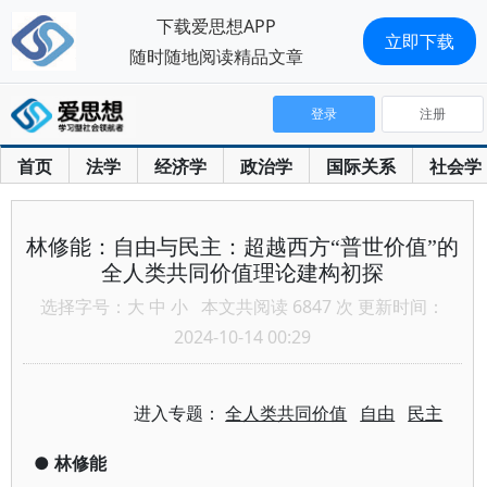
下载爱思想APP
立即下载
随时随地阅读精品文章
登录
注册
首页
法学
经济学
政治学
国际关系
社会学
林修能：自由与民主：超越西方“普世价值”的
全人类共同价值理论建构初探
选择字号：
大
中
小
本文共阅读 6847 次 更新时间：
2024-10-14 00:29
进入专题：
全人类共同价值
自由
民主
●
林修能