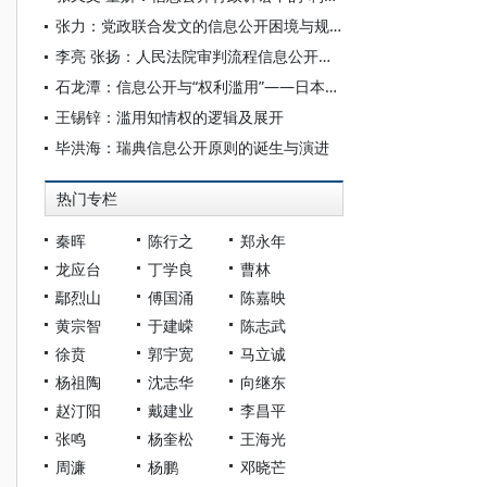
张力：党政联合发文的信息公开困境与规则重塑：基于司法裁判的分析
李亮 张扬：人民法院审判流程信息公开的若干问题
石龙潭：信息公开与“权利滥用”——日本的现实和应对
王锡锌：滥用知情权的逻辑及展开
毕洪海：瑞典信息公开原则的诞生与演进
热门专栏
秦晖
陈行之
郑永年
龙应台
丁学良
曹林
鄢烈山
傅国涌
陈嘉映
黄宗智
于建嵘
陈志武
徐贲
郭宇宽
马立诚
杨祖陶
沈志华
向继东
赵汀阳
戴建业
李昌平
张鸣
杨奎松
王海光
周濂
杨鹏
邓晓芒