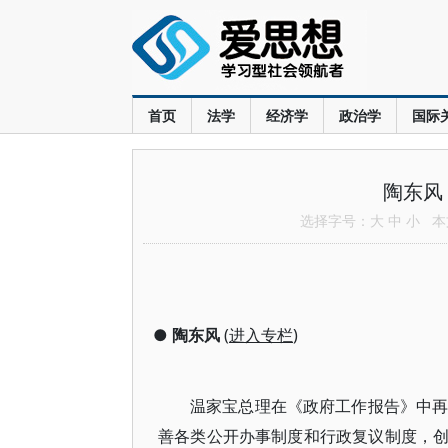
首页
法学
经济学
政治学
国际
陶东风
选择字号：
大
中
小
本文
●
陶东风
(
进入专栏
)
温家宝总理在《政府工作报告》中再
善各类公开办事制度和行政复议制度，