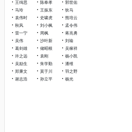
王缉思
陈奉孝
郭世佑
马玲
王振东
狄马
袁伟时
史啸虎
熊培云
秋风
刘小枫
孟令伟
雷一宁
周枫
蒋兆勇
吴伟
沙叶新
刘瑜
葛剑雄
储昭根
吴稼祥
许之远
袁刚
杨小凯
吴励生
朱学勤
潘维
郑秉文
莫于川
羽之野
谢志浩
孙立平
杨光