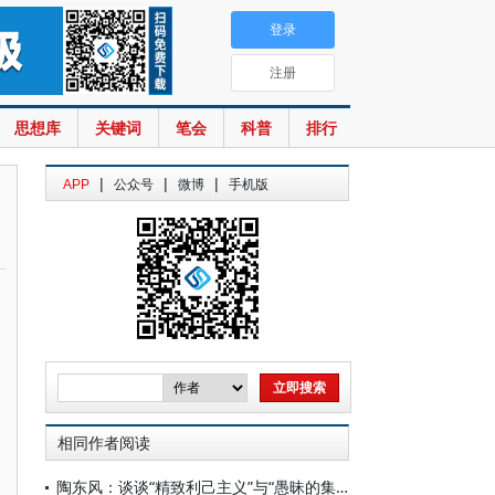
登录
注册
思想库
关键词
笔会
科普
排行
|
|
|
APP
公众号
微博
手机版
相同作者阅读
陶东风：谈谈“精致利己主义”与“愚昧的集体主义”