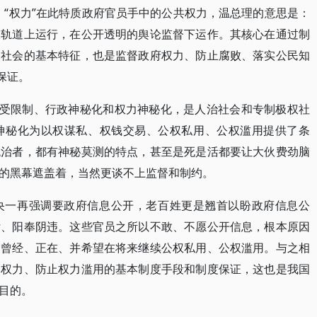
，“权力”在此特质政府官员手中的公共权力，温总理的意思是：
的轨道上运行，在公开透明的舆论监督下运作。其核心在通过制
制社会的基本特征，也是监督政府权力、防止腐败、落实公民知
保证。
不受限制、行政神秘化和权力神秘化，是人治社会和专制极权社
神秘化为以权谋私、权钱交易、公权私用、公权滥用提供了条
统治者，都有神秘莫测的特点，甚至是死是活都要让大伙费劲脑
的黑幕遮盖着，当然更谈不上监督和制约。
央一再强调要政府信息公开，老百姓更是翘首以盼政府信息公
付、阳奉阴违。这些官员之所以不敢、不愿公开信息，根本原因
们曾经、正在、并希望在将来继续公权私用、公权滥用。与之相
制权力、防止权力滥用的基本制度手段和制度保证，这也是我国
目的。