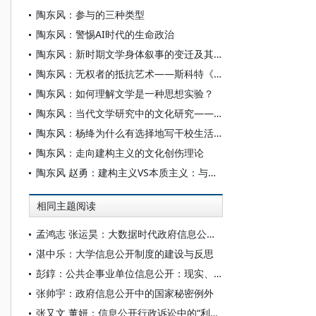
陶东风：参与的三种类型
陶东风：警惕AI时代的生命政治
陶东风：新时期文学身体叙事的变迁及其文化意味
陶东风：无权者的抵抗艺术——斯科特《潜隐剧本》读后
陶东风：如何理解文学是一种思想实验？
陶东风：当代文学研究中的文化研究——以洪子诚为对象的考察
陶东风：杨绛为什么有选择地写干校生活？
陶东风：走向建构主义的文化创伤理论
陶东风 赵勇：建构主义VS本质主义：与童庆炳老师分歧的关键所在
相同主题阅读
孟鸿志 张运昊：大数据时代政府信息公开制度的变革与走向
湛中乐：大学信息公开制度的建设与反思
彭錞：公共企事业单位信息公开：现实、理想与路径
张帅宇：政府信息公开中的国家秘密例外
张又文 董妍：信息公开行政诉讼中的“利害关系”——基于诉的利益否定的视角