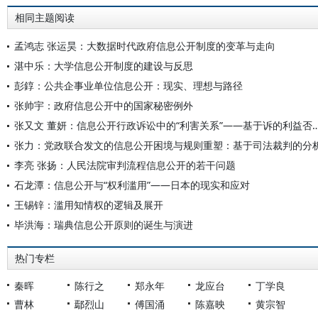
相同主题阅读
孟鸿志 张运昊：大数据时代政府信息公开制度的变革与走向
湛中乐：大学信息公开制度的建设与反思
彭錞：公共企事业单位信息公开：现实、理想与路径
张帅宇：政府信息公开中的国家秘密例外
张又文 董妍：信息公开行政诉讼中的“利害关系”——基
张力：党政联合发文的信息公开困境与规则重塑：基于司法裁判的分
李亮 张扬：人民法院审判流程信息公开的若干问题
石龙潭：信息公开与“权利滥用”——日本的现实和应对
王锡锌：滥用知情权的逻辑及展开
毕洪海：瑞典信息公开原则的诞生与演进
热门专栏
秦晖
陈行之
郑永年
龙应台
丁学良
曹林
鄢烈山
傅国涌
陈嘉映
黄宗智