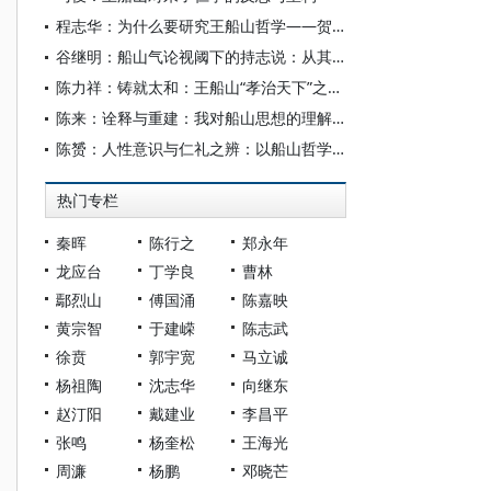
程志华：为什么要研究王船山哲学——贺《船山学刊》创刊110周年
谷继明：船山气论视阈下的持志说：从其对“心如太虚”的批评说起
陈力祥：铸就太和：王船山“孝治天下”之和合思想探微
陈来：诠释与重建：我对船山思想的理解——贺《船山学刊》创刊110周年
陈赟：人性意识与仁礼之辨：以船山哲学为视阈
热门专栏
秦晖
陈行之
郑永年
龙应台
丁学良
曹林
鄢烈山
傅国涌
陈嘉映
黄宗智
于建嵘
陈志武
徐贲
郭宇宽
马立诚
杨祖陶
沈志华
向继东
赵汀阳
戴建业
李昌平
张鸣
杨奎松
王海光
周濂
杨鹏
邓晓芒