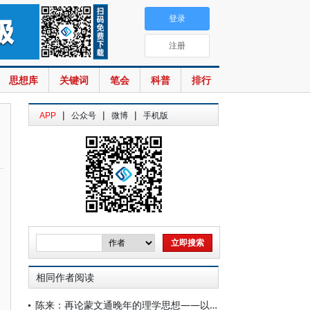
登录
注册
思想库
关键词
笔会
科普
排行
|
|
|
APP
公众号
微博
手机版
相同作者阅读
陈来：再论蒙文通晚年的理学思想——以《理学札记补遗》为中心