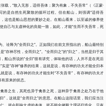
张载，“散入无形，适得吾体；聚为有象，不失吾常”（《正蒙·
写的是自然生死聚散的循环过程。但在船山，则强调“适得吾
其中，这也是船山思想的要妙之处。在船山看来，以至诚的修养使
使自己与太虚神化的良能一致，如此，才能“生而不失吾常，死
为、诠释为“全而归之”。正如我们在前文所指出的，船山最特别
是“存神尽性，全而归之”。“全而归之”的“归之”，当然是归于其
，船山所说的“全归”很有讲究，体味他的话，人并不是在死后
归”实是“存神”修养的结果，这就是说，有存神的功夫才能全归本
就是说，有存神的功夫才能生时“不失吾常”，有存神的功夫才
、保有原来的状态。
于禽兽之生，其死也异于禽兽之死，这种异于禽兽之处乃在于他
是“归”，这就是“全而归之”的意思。在船山这段话里，我们应当注
存仁，就会影响太虚的本体，就不能全健顺之理还归造化。只有