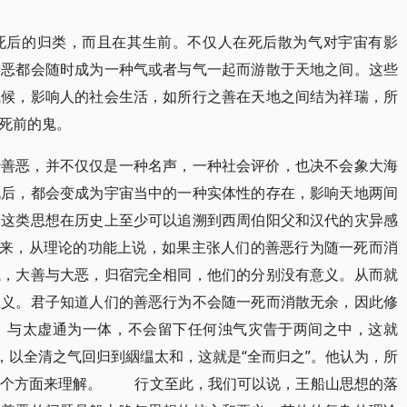
死后的归类，而且在其生前。不仅人在死后散为气对宇宙有影
善恶都会随时成为一种气或者与气一起而游散于天地之间。这些
气候，影响人的社会生活，如所行之善在天地之间结为祥瑞，所
死前的鬼。
行善恶，并不仅仅是一种名声，一种社会评价，也决不会象大海
死后，都会变成为宇宙当中的一种实体性的存在，影响天地两间
，这类思想在历史上至少可以追溯到西周伯阳父和汉代的灾异感
看来，从理论的功能上说，如果主张人们的善恶行为随一死而消
贼，大善与大恶，归宿完全相同，他们的分别没有意义。从而就
主义。君子知道人们的善恶行为不会随一死而消散无余，因此修
，与太虚通为一体，不会留下任何浊气灾眚于两间之中，这就
，以全清之气回归到絪缊太和，这就是“全而归之”。他认为，所
这个方面来理解。 行文至此，我们可以说，王船山思想的落