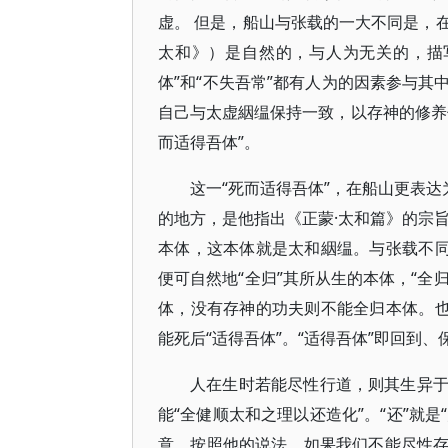
虚。 但是，船山与张载的一大不同是，在
太和》）是自然的，与人为无关的，描
体”和“不失吾常”都有人为的因素参与
自己与太虚絪缊保持一致，以存神的修养
而适得吾体”。
这一“死而适得吾体”，在船山更表达
的地方，是他指出《正蒙·太和篇》的宗旨
本体，这本体就是太和絪缊。与张载不同
便可自然地“全归”其所从生的本体，“全
体，没有存神的功夫则不能全归本体。也
能死后“适得吾体”。“适得吾体”即回到
人在生时若能尽性行道，则其生异
能“全健顺太和之理以还造化”。“还”就
意，按照他的说法，如果我们不能尽性