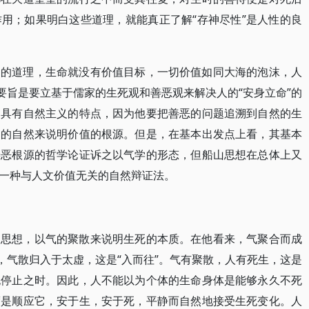
用；如果明白这些道理，就能真正了解“存神尽性”是人性的良
》的道理，生命就没有价值目标，一切价值如同大海的泡沫，人
要旨是要立基于儒家的生死观和善恶观来解决人的“安身立命”的
，具有自然主义的特点，因为他要把善恶的问题追溯到自然的生
伸的自然来说明价值的根源。但是，在基本出发点上看，其基本
善恶根源的哲学论证诉之以气学的形态，但船山思想在总体上又
一种与人文价值无关的自然辩证法。
的思想，以气的聚散来说明生死的本质。在他看来，气聚合而成
，气散归入于太虚，这是“入而往”。气有聚散，人有死生，这是
无停止之时。因此，人不能以为个体的生命身体是能够永久不死
度是顺应它，安于生，安于死，平静而自然地接受生死变化。人