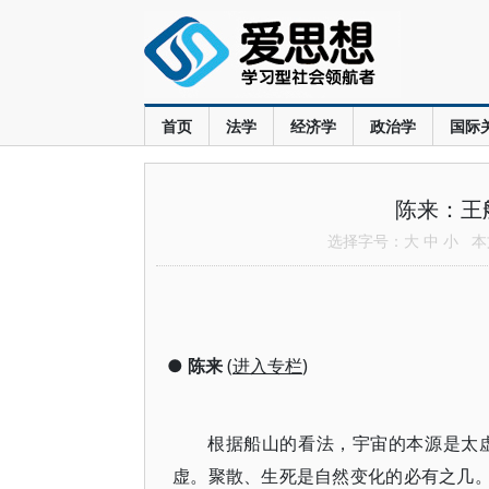
首页
法学
经济学
政治学
国际
陈来：王
选择字号：
大
中
小
本文
●
陈来
(
进入专栏
)
根据船山的看法，宇宙的本源是太
虚。聚散、生死是自然变化的必有之几。