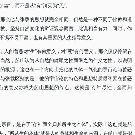
“幽”，而不是从“有”消灭为“无”。
，那么他与张载的思想就完全相同，仍然是一种不同于佛教和道
道教、坚持自然变化的辩证观念而言，此说相当有力；同时，作
不惧不畏不留，也有其重要的人生指导意义。
人的善恶对“生”有何意义，对“死”有何意义，那么仅仅停留在
。当然，船山认为从自然的健顺之性而继之为仁义之性，以说明
善的根源，这也在一个方向上把他的气体—气化的宇宙论与善恶
，与张载区别的是，他的宇宙论的特色和思想特质最终要在善恶
宙的意义亦成为船山思想的终点。这就是“存神尽性，全而归
的宗旨，是在于“存神而全归其所生之本体”，实际上这也就是船
夫，“所从生的本体”就是人的身体和生命的来源，在船山就是指