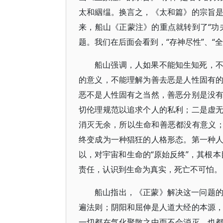
太和絪缊。换言之，《太和篇》的宗旨
来，船山《正蒙注》的重点就转到了“功夫
题。我们在后面会看到，“存神尽性”、“
船山强调，人如果不能知生知死，
的意义，不能理解为善去恶是人性固有
恶不是人性固有之当然，善恶分别是没
切伦理规范以追求个人的私利；二是虚
消灭无余，所以生命和善恶都没有意义；
终变成为一种猖狂的人格形态。第一种
以，对宇宙和生命的“原始反终”，其根本
责任，认识到生命为真实，死亡不可怕。
船山指出，《正蒙》解决这一问题
遍法则；阴阳和屈伸是人道大经的本源
一切都在气化聚散之中而不会消灭，也