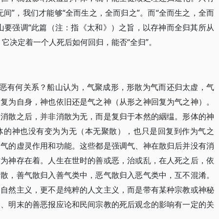
间”，我们才能够“全而生之，全而归之”。而“全而生之，全而
山要强调“此篇（注：指《太和》）之旨，以存神而全归其所从
它决定着一个人死后如何回归，能否“全归”。
善恶有何关系？船山认为，气聚成形，形散为气而还归太虚，气
回复为自身，神也依旧还是气之神（从形之神回复为气之神）。
而消散之后，并非消散为无，而是复归于本然的絪缊。形体的神
体的神也没有变为为无（本无聚散），也只是回复到作为气之
是气的虚灵作用和功能。这些都是强调气、神在散归后并没有消
作为神存在着。人生在世时的善或恶，治或乱，在人死之后，依
而散，善气散归入善气类中，恶气散归入恶气类中，互不混淆。
的自然主义，更不是纯粹的人文主义，而是带有某种宗教或神秘
期、明末的善恶报应论和民间宗教的死后观念的影响有一定的关