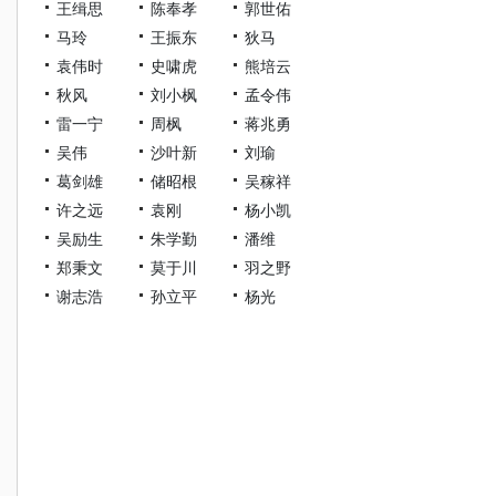
王缉思
陈奉孝
郭世佑
马玲
王振东
狄马
袁伟时
史啸虎
熊培云
秋风
刘小枫
孟令伟
雷一宁
周枫
蒋兆勇
吴伟
沙叶新
刘瑜
葛剑雄
储昭根
吴稼祥
许之远
袁刚
杨小凯
吴励生
朱学勤
潘维
郑秉文
莫于川
羽之野
谢志浩
孙立平
杨光