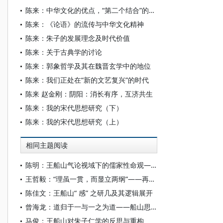
陈来：中华文化的优点，“第二个结合”的重点
陈来：《论语》的流传与中华文化精神
陈来：朱子的发展理念及时代价值
陈来：关于古典学的讨论
陈来：郭象哲学及其在魏晋玄学中的地位
陈来：我们正处在“新的文艺复兴”的时代
陈来 赵金刚：阴阳：消长有序，互济共生
陈来：我的宋代思想研究（下）
陈来：我的宋代思想研究（上）
相同主题阅读
陈明：王船山气论视域下的儒家性命观——以《周易外传·困》的诠释为中心
王哲毅：“理虽一贯，而显立两纲”——再论船山对儒家政治哲学的反思
陈佳文：王船山“ 感” 之研几及其逻辑展开
曾海龙：道归于一与一之为道——船山思想之于晚近文明史观的奠基
马俊：王船山对朱子仁学的反思与重构