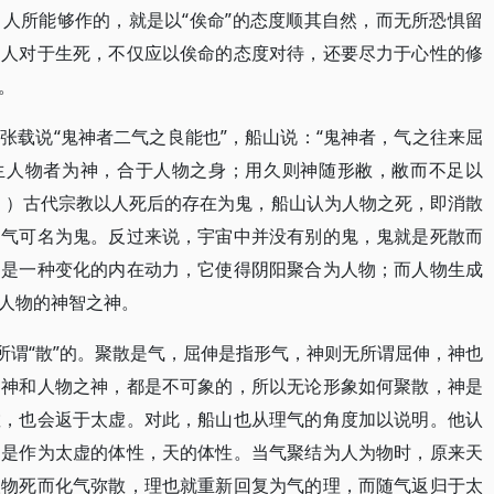
人所能够作的，就是以“俟命”的态度顺其自然，而无所恐惧留
，人对于生死，不仅应以俟命的态度对待，还要尽力于心性的修
。
张载说“鬼神者二气之良能也”，船山说：“鬼神者，气之往来屈
而生人物者为神，合于人物之身；用久则神随形敝，敝而不足以
》）古代宗教以人死后的存在为鬼，船山认为人物之死，即消散
之气可名为鬼。反过来说，宇宙中并没有别的鬼，鬼就是死散而
神是一种变化的内在动力，它使得阴阳聚合为人物；而人物生成
人物的神智之神。
所谓“散”的。聚散是气，屈伸是指形气，神则无所谓屈伸，神也
之神和人物之神，都是不可象的，所以无论形象如何聚散，神是
散，也会返于太虚。对此，船山也从理气的角度加以说明。他认
，是作为太虚的体性，天的体性。当气聚结为人为物时，原来天
人物死而化气弥散，理也就重新回复为气的理，而随气返归于太