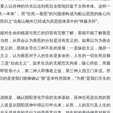
是要人以存神的功夫以达到死后全部地归返于太和本体。这样一
—本体”， 而“生死—善恶”的问题便构成为船山思想的核心问
全而归之”在船山晚年已经成为其思想体系中的“终极关怀”。
不能对生命的根源与死亡的归宿有完整了解，那就不能了解善恶
的当然，从而会认为善恶的分别是没有意义的。如果以为为善去
有意义的，那就会导出三种不良的发展：一是纵欲主义，抛弃一
无主义，认为善恶对于人的生命是多余的，人生的一切在死后都
三是“自由主义”，追求生活的无规范无拘束，随心所欲，而最
人即世俗小人，第二种人即佛老之徒，第三种人指王门末流。所
目的是使我们能够确认“善”是本性所固有，“为善”是我们天生的
的进路是，确认阴阳变化宇宙的实体基础，屈伸生死是自然的普
，人道是从阴阳屈伸中得以引申出来；从而，人的言行及人生的
都在天道皇皇的流行之中而受其往复，对生时的善待便是对死后