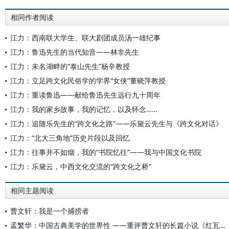
相同作者阅读
江力：西南联大学生、联大剧团成员汤一雄纪事
江力：鲁迅先生的当代知音——林非先生
江力：未名湖畔的“泰山先生”杨辛教授
江力：立足跨文化民俗学的学界“女侠”董晓萍教授
江力：重读鲁迅——献给鲁迅先生远行九十周年
江力：我的家乡故事，我的记忆，以及怀念……
江力：追随乐先生的“跨文化之路”——乐黛云先生与《跨文化对话》
江力：“北大三角地”历史片段以及回忆
江力：往事并不如烟，我的“书院忆往”——我与中国文化书院
江力：乐黛云，中西文化交流的“跨文化之桥”
相同主题阅读
曹文轩：我是一个捕捞者
孟繁华：中国古典美学的世界性 ——重评曹文轩的长篇小说《红瓦》《天瓢》