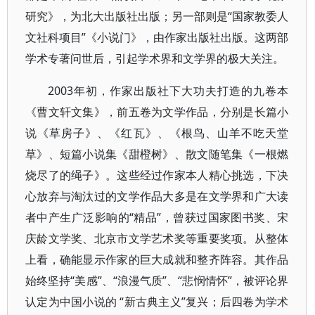
研究》，为北大出版社出版；另一部则是“国家教委人
文社科项目”《小说门》，由作家出版社出版。这两部
学术专著问世后，引起学术界和文学界的极大关注。
2003年初，作家出版社下大功夫打造的九卷本
《曹文轩文集》，前五卷为文学作品，分别是长篇小
说《草房子》、《红瓦》、《根鸟、山羊不吃天堂
草》、短篇小说集《甜橙树》、散文随笔集《一根燃
烧尽了的绳子》。这些经过作家本人精心挑选，下决
心放弃与淘汰过的文学作品大多是在文学界和广大读
者中产生广泛影响的“精品”，曾获过国家图书奖、宋
庆龄文学奖、北京市文学艺术奖等重要奖项。从整体
上看，确能显示作家的巨大成就和整齐阵容。其作品
始终坚持“美感”、“浪漫气质”、“悲悯情怀”，被评论界
认定为中国小说的 “新古典主义”复兴；后四卷为学术