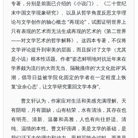
专著，分别是前面已介绍的《小说门》、《二十世纪
末中国文学现象研究》、以及从哲学角度反思文学理
论与文学创作的轴心概念 “再现论”，试图证明世界上
只有表现的艺术而无法生成再现的艺术的《第二世界
——对文学艺术的哲学解释》。这四本专著，不仅将
文学评论提升到审美的层面，而且探讨了文学（尤其
是小说）根本性话题。作者“姿态鲜明地对抗近年来在
学界颇为流行的大而无当、隔靴搔痒的‘大文化批评’风
潮，倡导日益被学院化固定的学者在一定程度上恢
复‘业余心态’，让文学研究重回文学本身”。
曹文轩认为，作家应对生活和美感充满理解。天
有阴暗，月有圆缺，山有枯荣，水有清浊，其存在也
有明亮、清新、温馨和高雅，人也有向往舒适、清
纯、温情的本性。曹文轩强调，美是文学的基础，是
我们活下去的理由和动力，思想可能会过时，而美是