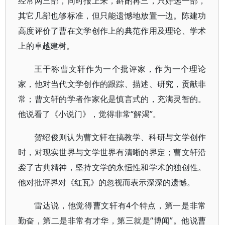
经常两三部，同时报上来，斟酌再三，只好选一部，
其它几部也够标准，但只能遗憾地放置一边。陈建功
高度评价了曹在文学创作上的典范作用及理论、学术
上的卓越建树。
王干称曹文轩作为一个批评家，作为一个理论
家，他对当代文学创作的跟踪、描述、研究，贡献非
常；曹文轩的学者作家化是慎言式的，充满灵智的。
他说看了《小说门》，觉得非常“解渴”。
贺绍俊则认为曹文轩在搞教学、科研与文学创作
时，对现实世界与文学世界有清晰的界定；曹文轩沿
袭了古典精神，坚持文学的永恒性和学术的独创性。
他对批评界对《红瓦》的忽视而表示深深的遗憾。
雷达说，他觉得曹文轩有4个特点，第一是非常
勤奋，第二是非常有才华，第三就是“博闻”。他说曹