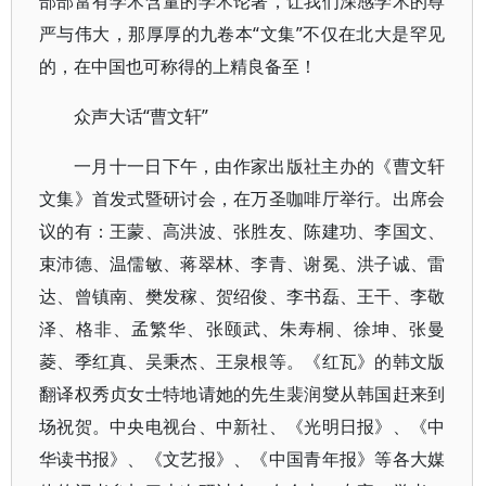
部部富有学术含量的学术论著，让我们深感学术的尊
严与伟大，那厚厚的九卷本“文集”不仅在北大是罕见
的，在中国也可称得的上精良备至！
众声大话“曹文轩”
一月十一日下午，由作家出版社主办的《曹文轩
文集》首发式暨研讨会，在万圣咖啡厅举行。出席会
议的有：王蒙、高洪波、张胜友、陈建功、李国文、
束沛德、温儒敏、蒋翠林、李青、谢冕、洪子诚、雷
达、曾镇南、樊发稼、贺绍俊、李书磊、王干、李敬
泽、格非、孟繁华、张颐武、朱寿桐、徐坤、张曼
菱、季红真、吴秉杰、王泉根等。《红瓦》的韩文版
翻译权秀贞女士特地请她的先生裴润燮从韩国赶来到
场祝贺。中央电视台、中新社、《光明日报》、《中
华读书报》、《文艺报》、《中国青年报》等各大媒