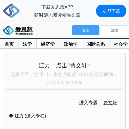
下载爱思想APP
立即下载
随时随地阅读精品文章
登录
注册
首页
法学
经济学
政治学
国际关系
社会学
江力：点击“曹文轩”
选择字号：
大
中
小
本文共阅读 4145 次 更新时间：
2010-03-01 10:06
进入专题：
曹文轩
●
江力
(
进入专栏
)