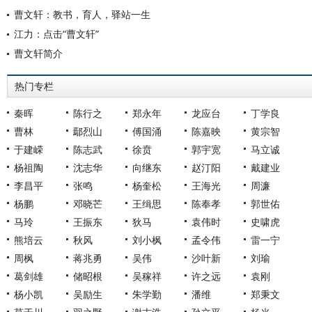
曹文轩：教书，育人，驿站一生
江力：点击“曹文轩”
曹文轩简介
热门专栏
秦晖
陈行之
郑永年
龙应台
丁学良
曹林
鄢烈山
傅国涌
陈嘉映
黄宗智
于建嵘
陈志武
徐贲
郭宇宽
马立诚
杨祖陶
沈志华
向继东
赵汀阳
戴建业
李昌平
张鸣
杨奎松
王海光
周濂
杨鹏
邓晓芒
王缉思
陈奉孝
郭世佑
马玲
王振东
狄马
袁伟时
史啸虎
熊培云
秋风
刘小枫
孟令伟
雷一宁
周枫
蒋兆勇
吴伟
沙叶新
刘瑜
葛剑雄
储昭根
吴稼祥
许之远
袁刚
杨小凯
吴励生
朱学勤
潘维
郑秉文