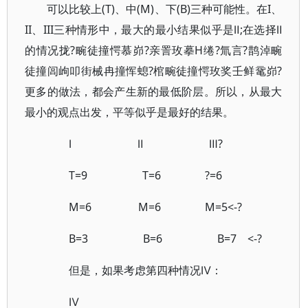
可以比较上(T)、中(M)、下(B)三种可能性。在I、
II、III三种情形中，最大的最小结果似乎是Ⅱ;在选择Ⅱ
的情况拢?畹徒撞愕慕峁?亲詈玫摹H绻?氚言?鹊淖畹
徒撞闾岣叩街械冉撞恽螅?棺畹徒撞愕玫奖壬鲜鼋峁?
更多的做法，都会产生新的最低阶层。所以，从最大
最小的观点出发，平等似乎是最好的结果。
Ⅰ Ⅱ Ⅲ?
T=9 T=6 ?=6
M=6 M=6 M=5<-?
B=3 B=6 B=7 <-?
但是，如果考虑第四种情况Ⅳ：
Ⅳ