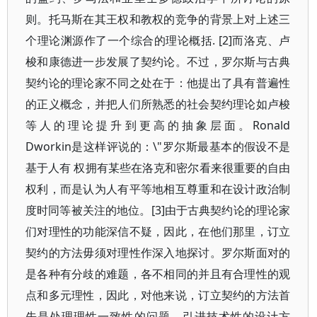
则。托马斯在其王权和教权的竞争的背景上对上述三
个理论渊源作了一个综合的理论概括. [2]而洛克、卢
梭和康德进一步发展了契约论。不过，罗尔斯与古典
契约论的理论家不同之处在于：他提出了具有普遍性
的正义概念，并把人们所熟悉的社会契约理论如卢梭
等人的理论提升到更高的抽象层面。Ronald
Dworkin是这样评说的：\"罗尔斯最基本的假设不是
基于人有 权拥有某些在洛克和密尔看来很重要的自由
权利，而是认为人有平等地相互尊重和在设计政治制
度时同等被关注的地位。[3]由于古典契约论的理论家
们对理性的功能深信不疑，因此，在他们那里，订立
契约的方法毋须对理性作深入地探讨。罗尔斯面对的
是各种有分歧的难题，各不相同的并且有合理性的观
点和多元理性，因此，对他来说，订立契约的方法首
先是处理理性一致性的问题，引进技术性的设计方