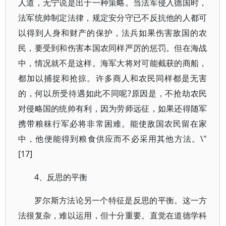
人道，无宁说是出于一种策略。当法军侵入德国时，
法军统帅制定法律，规定安分守已不反抗他的人都可
以得到人身和财产的保护，法兵如果伤害敌国的农
民，要受到和伤害本国农同样严厉的惩罚。但在海战
中，情况就不是这样。海军大将对可能截获的商船，
都加以捕捉和抢掠。许多商人和农民同样都是无害
的，何以所受待遇如此不同呢?原因是，不抢劫农民
对侵略国的统帅有利，因为劳师远征，如果还得随军
携带粮秣行军必将非常困难。能使敌国农民留在家
中，他便能得到粮食供应而不必采用其他方法。\"
[17]
4、反思的平衡
罗尔斯方法论另一个特征是反思的平衡。这一方
法很复杂，难以运用，但十分重要。直觉在道德学科