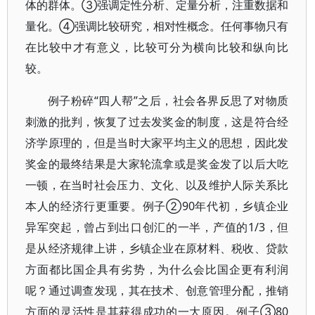
体的群体。③强调定性分析、定量分析，注重数据和
量化。④强调比较研究，相对性概念。任何事物只有
在比较中才有意义，比较可分为横向比较和纵向比
较。
例子粉碎“四人帮”之后，社会各界反思了对物质
刺激的批判，恢复了过去发奖金的制度，这是符合经
济学原理的，但是当时大家平均主义的思想，因此发
奖金的最终结果是大家轮流拿或是奖金发了以后大吃
一顿，在当时社会压力、文化、以及维护人际关系比
本人的经济行更重要。例子②90年代初，乡镇企业
异军突起，曾占到出口创汇的一半，产值的1/3，但
是从经济规律上讲，乡镇企业在原材料、税收、贷款
方面都比国企具有劣势，为什么会比国企更有利润
呢？通过调查发现，其在技术、创意管理分配，推销
方面的灵活性是其获得成功的一大原因。例子③80