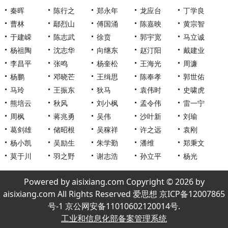
秦晖
陈行之
郑永年
龙应台
丁学良
曹林
鄢烈山
傅国涌
陈嘉映
黄宗智
于建嵘
陈志武
徐贲
郭宇宽
马立诚
杨祖陶
沈志华
向继东
赵汀阳
戴建业
李昌平
张鸣
杨奎松
王海光
周濂
杨鹏
邓晓芒
王缉思
陈奉孝
郭世佑
马玲
王振东
狄马
袁伟时
史啸虎
熊培云
秋风
刘小枫
孟令伟
雷一宁
周枫
蒋兆勇
吴伟
沙叶新
刘瑜
葛剑雄
储昭根
吴稼祥
许之远
袁刚
杨小凯
吴励生
朱学勤
潘维
郑秉文
莫于川
羽之野
谢志浩
孙立平
杨光
Powered by aisixiang.com Copyright © 2026 by
aisixiang.com All Rights Reserved 爱思想 京ICP备12007865
号-1 京公网安备11010602120014号.
工业和信息化部备案管理系统