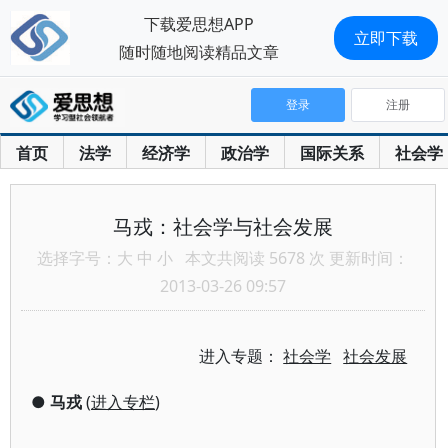
下载爱思想APP
立即下载
随时随地阅读精品文章
登录
注册
首页
法学
经济学
政治学
国际关系
社会学
马戎：社会学与社会发展
选择字号：
大
中
小
本文共阅读 5678 次 更新时间：
2013-03-26 09:57
进入专题：
社会学
社会发展
●
马戎
(
进入专栏
)