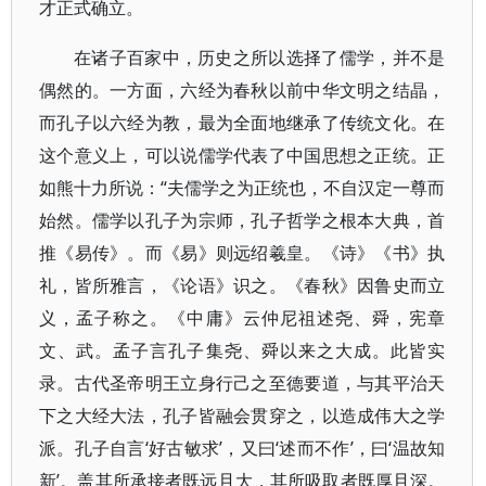
才正式确立。
在诸子百家中，历史之所以选择了儒学，并不是
偶然的。一方面，六经为春秋以前中华文明之结晶，
而孔子以六经为教，最为全面地继承了传统文化。在
这个意义上，可以说儒学代表了中国思想之正统。正
如熊十力所说：“夫儒学之为正统也，不自汉定一尊而
始然。儒学以孔子为宗师，孔子哲学之根本大典，首
推《易传》。而《易》则远绍羲皇。《诗》《书》执
礼，皆所雅言，《论语》识之。《春秋》因鲁史而立
义，孟子称之。《中庸》云仲尼祖述尧、舜，宪章
文、武。孟子言孔子集尧、舜以来之大成。此皆实
录。古代圣帝明王立身行己之至德要道，与其平治天
下之大经大法，孔子皆融会贯穿之，以造成伟大之学
派。孔子自言‘好古敏求’，又曰‘述而不作’，曰‘温故知
新’。盖其所承接者既远且大，其所吸取者既厚且深。