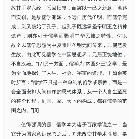
故其手定六经，悉因旧籍，而寓以一己之新意。名述
而实创。是故儒学渊源，本远自历代圣明。而儒学完
成，则又确始于孔子。但孔子既远承圣帝明王之精神
遗产，则亦可于儒学而甄明中华民族之特性。何以
故？以儒学思想为中夏累世圣明无间传来，非偶然发
生故。由此可见儒学在中国思想界，元居正统地位，
不自汉始。”[7]另一方面，儒学为“内圣外王”之学，最
为全面地探讨了人生、社会、宇宙的道理。正如余英
时所言：“儒学不只是一种单纯的哲学或宗教，而是一
套全面安排人间秩序的思想体系，从一个人自生至死
的整个过程，到国、家、天下的构成，都在儒学的范
围之内。”[8]
值得强调的是，儒学本为诸子百家学说之一，当
它升为国家意识形态之后，并未改变其学术性质。换