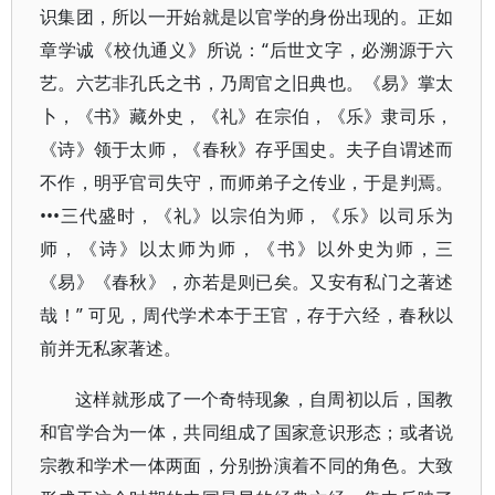
识集团，所以一开始就是以官学的身份出现的。正如
章学诚《校仇通义》所说：“后世文字，必溯源于六
艺。六艺非孔氏之书，乃周官之旧典也。《易》掌太
卜，《书》藏外史，《礼》在宗伯，《乐》隶司乐，
《诗》领于太师，《春秋》存乎国史。夫子自谓述而
不作，明乎官司失守，而师弟子之传业，于是判焉。
•••三代盛时，《礼》以宗伯为师，《乐》以司乐为
师，《诗》以太师为师，《书》以外史为师，三
《易》《春秋》，亦若是则已矣。又安有私门之著述
哉！” 可见，周代学术本于王官，存于六经，春秋以
前并无私家著述。
这样就形成了一个奇特现象，自周初以后，国教
和官学合为一体，共同组成了国家意识形态；或者说
宗教和学术一体两面，分别扮演着不同的角色。大致