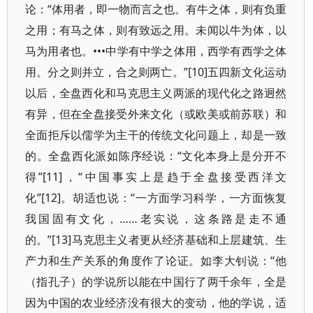
论：“体用者，即一物而言之也。有牛之体，则有负重
之用；有马之体，则有致远之用。未闻以牛为体，以
马为用者也。•••中学有中学之体用，西学有西学之体
用。分之则并立，合之则两亡。”[10]五四新文化运动
以后，全盘西化和马克思主义两派的现代化之路迥然
有异，但在全盘接受外来文化（或欧美或前苏联）和
全面拒斥以儒学为主干的传统文化问题上，却是一致
的。全盘西化派如陈序经说：“文化本身上是分开不
得”[11]，“中国事实上是趋于全盘接受西洋文
化”[12]。胡适也说：“一方面学习科学，一方面恢复
我国固有文化，……老实说，这条路是走不通
的。”[13]马克思主义者更从经济基础和上层建筑、生
产力和生产关系的角度作了论证。如李大钊说：“他
（指孔子）的学说所以能在中国行了两千余年，全是
因为中国的农业经济没有很大的变动，他的学说，适