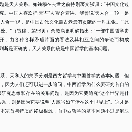
题是天人关系。如钱穆在去世之前特别著文强调：“中国文化过
究。中国人喜欢把‘天’与‘人’配合着讲。我曾说‘天人合一’论，是
天人合一’观，是中国古代文化最古老最有贡献的一种主张。”“此
处。”（钱穆，第93页）余敦康更明确指出：“一部中国哲学史
开，由各种各样矛盾片面的看法及其相互之间的争论而构成
个判断是正确的，天人关系的确是中国哲学的基本问题。
关系、天和人的关系分别是西方哲学与中国哲学的基本问题，但
题，因为人们还可以进一步追问，中西哲学为什么要研究各自的
以研究思维和存在的关系问题，是因为它要追究“这个世界是什
关系，则是因为它要说明“人应当如何活在这个世界上”。这才是
根本宗旨与特质的终极根源，而中西哲学的基本问题不过是解决