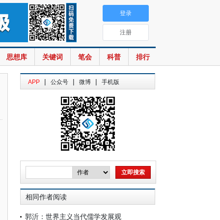
登录
注册
思想库
关键词
笔会
科普
排行
|
|
|
APP
公众号
微博
手机版
相同作者阅读
郭沂：世界主义当代儒学发展观