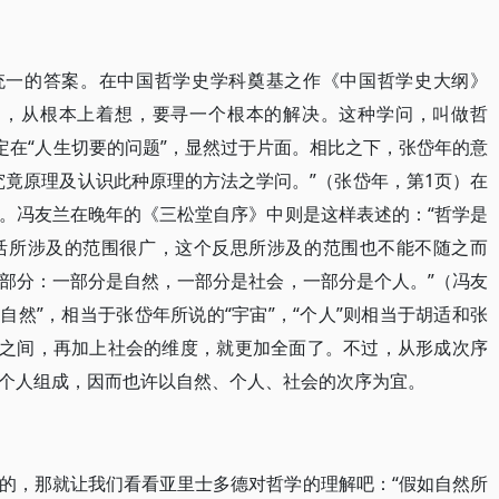
有统一的答案。在中国哲学史学科奠基之作《中国哲学史大纲》
题，从根本上着想，要寻一个根本的解决。这种学问，叫做哲
限定在“人生切要的问题”，显然过于片面。相比之下，张岱年的意
究竟原理及认识此种原理的方法之学问。”（张岱年，第1页）在
。冯友兰在晚年的《三松堂自序》中则是这样表述的：“哲学是
活所涉及的范围很广，这个反思所涉及的范围也不能不随之而
部分：一部分是自然，一部分是社会，一部分是个人。”（冯友
的“自然”，相当于张岱年所说的“宇宙”，“个人”则相当于胡适和张
生之间，再加上社会的维度，就更加全面了。不过，从形成次序
个人组成，因而也许以自然、个人、社会的次序为宜。
的，那就让我们看看亚里士多德对哲学的理解吧：“假如自然所