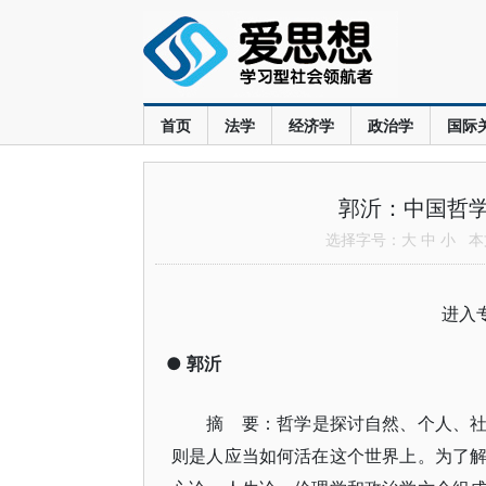
首页
法学
经济学
政治学
国际
郭沂：中国哲
选择字号：
大
中
小
本文
进入
●
郭沂
摘 要：哲学是探讨自然、个人、
则是人应当如何活在这个世界上。为了