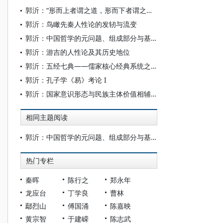
郭沂：“形而上者谓之道，形而下者谓之器”新释 ——兼论《系辞》的宇宙论
郭沂：鸟瞰先秦人性论的发轫与流变
郭沂：中国哲学的元问题、组成部分与基本结构
郭沂：游吉的人性论及其历史地位
郭沂：五经七典——儒家核心经典系统之重构
郭沂：孔子学《易》考论 I
郭沂：国家意识形态与民族主体价值相辅相成——全球化时代马克思主义与儒学关系的再思考
相同主题阅读
郭沂：中国哲学的元问题、组成部分与基本结构
热门专栏
秦晖
陈行之
郑永年
龙应台
丁学良
曹林
鄢烈山
傅国涌
陈嘉映
黄宗智
于建嵘
陈志武