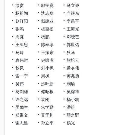
徐贲
郭宇宽
马立诚
杨祖陶
沈志华
向继东
赵汀阳
戴建业
李昌平
张鸣
杨奎松
王海光
周濂
杨鹏
邓晓芒
王缉思
陈奉孝
郭世佑
马玲
王振东
狄马
袁伟时
史啸虎
熊培云
秋风
刘小枫
孟令伟
雷一宁
周枫
蒋兆勇
吴伟
沙叶新
刘瑜
葛剑雄
储昭根
吴稼祥
许之远
袁刚
杨小凯
吴励生
朱学勤
潘维
郑秉文
莫于川
羽之野
谢志浩
孙立平
杨光