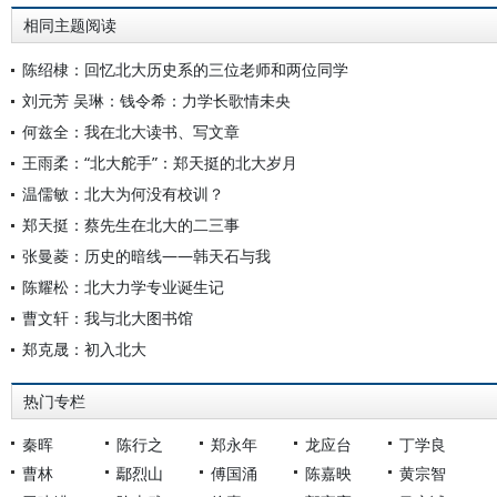
相同主题阅读
陈绍棣：回忆北大历史系的三位老师和两位同学
刘元芳 吴琳：钱令希：力学长歌情未央
何兹全：我在北大读书、写文章
王雨柔：“北大舵手”：郑天挺的北大岁月
温儒敏：北大为何没有校训？
郑天挺：蔡先生在北大的二三事
张曼菱：历史的暗线——韩天石与我
陈耀松：北大力学专业诞生记
曹文轩：我与北大图书馆
郑克晟：初入北大
热门专栏
秦晖
陈行之
郑永年
龙应台
丁学良
曹林
鄢烈山
傅国涌
陈嘉映
黄宗智