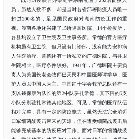
战时防疫联合办事处在湖南配置了
252名防疫人
员，虽然人数不多，却是当时各省部署防疫人员唯一
超过200名的，足见国民政府对湖南防疫工作的重
视。湖南各地还兴建了15所隔离医院、14个检疫所，
各县均设立了卫生院及卫生事务所。常德的官方医疗
机构虽有卫生院，但只设有门诊部，没有能力安排病
人住院治疗。常德还有一所私立的
广德医院
，与县卫
生院相比，医疗条件较好。
1941年，广德医院主要负
责人为美国长老会牧师
巴天民
和中国医师谭学华，医
护人员以中国人为主。中国红十字会救护总队还有一
支以
钱保康
为队长的第
2中队驻扎常德，其下辖的5支
小队分别驻扎常德其他地区。可见，常德的医疗队伍
相对完整，具有一定的防疫能力，虽然无法完全消弭
日军细菌战袭击带来的灾难，但在遭受细菌战袭击后
能够完成基本的防疫应对工作。面对日军的细菌战袭