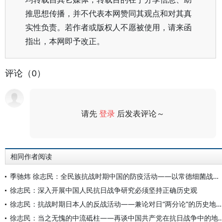
推思想传播，并不代表本网赞同其观点和对其真
实性负责。若作者或版权人不愿被使用，请来函
指出，本网即予改正。
评论（0）
请先
登录
后发表评论～
评论
相同作者阅读
季驰炜 徐志民：全民族抗战时期中国的防疫活动——以常德细菌战防治为例
徐志民：深入开展中国人民抗日战争研究必须坚持正确历史观
徐志民：抗战时期日本人的反战活动——兼论对日“两分论”的历史地位与现实意义
徐志民：当之无愧的中流砥柱——再谈中国共产党在抗