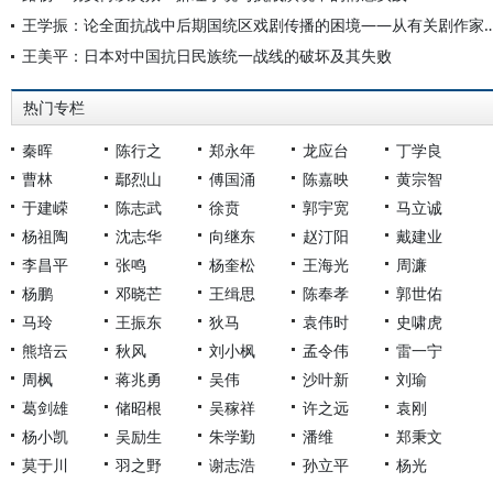
王学振：论全面抗战中后期国统区戏剧传播的困境——从有关剧作
王美平：日本对中国抗日民族统一战线的破坏及其失败
热门专栏
秦晖
陈行之
郑永年
龙应台
丁学良
曹林
鄢烈山
傅国涌
陈嘉映
黄宗智
于建嵘
陈志武
徐贲
郭宇宽
马立诚
杨祖陶
沈志华
向继东
赵汀阳
戴建业
李昌平
张鸣
杨奎松
王海光
周濂
杨鹏
邓晓芒
王缉思
陈奉孝
郭世佑
马玲
王振东
狄马
袁伟时
史啸虎
熊培云
秋风
刘小枫
孟令伟
雷一宁
周枫
蒋兆勇
吴伟
沙叶新
刘瑜
葛剑雄
储昭根
吴稼祥
许之远
袁刚
杨小凯
吴励生
朱学勤
潘维
郑秉文
莫于川
羽之野
谢志浩
孙立平
杨光