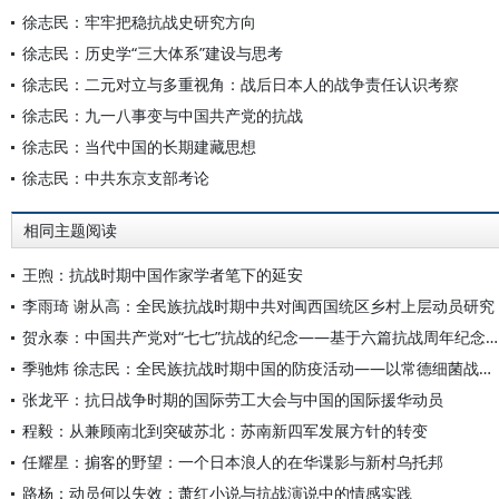
徐志民：牢牢把稳抗战史研究方向
徐志民：历史学“三大体系”建设与思考
徐志民：二元对立与多重视角：战后日本人的战争责任认识考察
徐志民：九一八事变与中国共产党的抗战
徐志民：当代中国的长期建藏思想
徐志民：中共东京支部考论
相同主题阅读
王煦：抗战时期中国作家学者笔下的延安
李雨琦 谢从高：全民族抗战时期中共对闽西国统区乡村上层动员研究
贺永泰：中国共产党对“七七”抗战的纪念——基于六篇抗战周年纪念宣言的分析
季驰炜 徐志民：全民族抗战时期中国的防疫活动——以常德细菌战防治为例
张龙平：抗日战争时期的国际劳工大会与中国的国际援华动员
程毅：从兼顾南北到突破苏北：苏南新四军发展方针的转变
任耀星：掮客的野望：一个日本浪人的在华谍影与新村乌托邦
路杨：动员何以失效：萧红小说与抗战演说中的情感实践