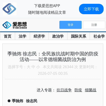
下载爱思想APP
立即下载
随时随地阅读精品文章
登录
注册
首页
法学
经济学
政治学
国际关系
社会学
季驰炜 徐志民：全民族抗战时期中国的防疫
活动——以常德细菌战防治为例
选择字号：
大
中
小
本文共阅读 26344 次 更新时间：
2026-07-05 00:35
进入专题：
抗日战争
防疫
细菌战
●
季驰炜
徐志民