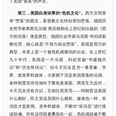
了美国“衰落”的声音。
第三，美国自身浓厚的
“危机文化”。
西方文明里
有
“堕落”的观念，基督教文化特别害怕堕落。德国历
史哲学家奥斯瓦尔德·斯宾格勒在上世纪初出版的
《西
方的没落》
便是典型。德国社会学家马克斯
·韦伯讲新
教伦理，核心就是“不努力就会堕落”。美国是西方的
典型，本质上是一个被危机感驱动的社会。在上世纪
九十年代，美国是一片乐观，到处宣扬“华盛顿共
识”和“
历史终结论
”。但今天完全是另一番景象，学
界、政策界和媒体，大家都下渲染美国衰落的论调。
各种制度安排也倾向于聚焦衰落面。两党互为反对，
今天完全没有共识，互相往死里骂——特朗普说美国
什么都好，民主党说美国什么都坏。媒体也一样，坏
消息才是新闻。党争和媒体，不断对“坏消息”进行推
波助澜。所有这些因素叠加在一起，危机感就被不断