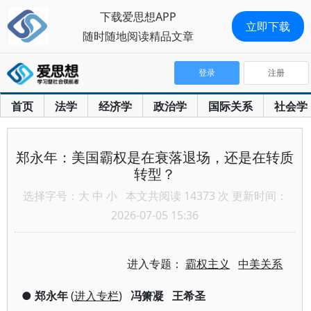
下载爱思想APP
立即下载
随时随地阅读精品文章
登录
注册
首页
法学
经济学
政治学
国际关系
社会学
郑永年：美国霸权是在衰落退场，还是在转质
转型？
选择字号：
大
中
小
本文共阅读 14373 次 更新时间：
2026-07-05 15:36
进入专题：
霸权主义
中美关系
●
郑永年
(
进入专栏
)
冯箫凝
王希圣