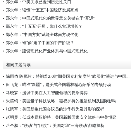
郑永年：中美关系已走到历史性关口
郑永年：读懂“十五五”中国经济发展亮点
郑永年：中国式现代化的世界意义关键在于“开源”
郑永年：“十五五”开局，靠什么实现增长？
郑永年：“中国方案”赋能全球南方现代化
郑永年：谁“偷”走了中国的中产阶级？
郑永年：建设现代化产业体系与中国式现代化
相同主题阅读
陈雨侬 陈鹏玮：特朗普2.0时期美国专利制度的“武器化”演进与中国应对
田飞龙：瞄准“新疆”，是美式帝国霸权精心酝酿的专项行动
马晓霖：漫谈中美在人工智能领域的复杂博弈
朱笑锦：美国量子科技战略：霸权护持的推进机制及国际影响
张腾军：美国新生代国会议员的涉华行为及其影响探析
赵明昊：低成本霸权护持：美国新版国家安全战略与中美博弈
岳圣淞：“联动”与“限度”：美国对华“三海联动”战略探析