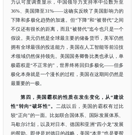
力认可度调查显示，中国领导力支持率中位数升至
36%、美国降至31%——这确实反映了美国影响力的
下降和多极化趋势的加速。但“下降”和“被替代”之间
不仅还有很长的距离，而且“被替代”迄今也只是一个
假设。美元仍然是全球最主要的储备货币，美军仍然
拥有全球最强的投送能力，美国在人工智能等前沿技
术领域仍然保持领先。美国国务卿鲁比奥也承认，单
极霸权是“不正常的”，世界终将回归多极化——但多
极化本身就是一个漫长的过程，美国在这期间仍然是
最重要的一极。
第四，美国霸权的性质在发生变化，从
“建设
性”转向“破坏性”。
二战以后，美国的霸权有过比
较
“正向”的一面。比如联合国体系、国际发展体系、
马歇尔计划，以及对日本、德国和亚洲“四小龙”发展
的帮助。即使是对德日的战略，美国“本意”也是要帮