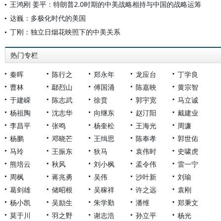
王鸿刚 姜平：特朗普2.0时期的中美战略相持与中国的战略运筹
达巍：多极化时代的美国
丁刚：独立日烟花映照下的中美关系
热门专栏
秦晖
陈行之
郑永年
龙应台
丁学良
曹林
鄢烈山
傅国涌
陈嘉映
黄宗智
于建嵘
陈志武
徐贲
郭宇宽
马立诚
杨祖陶
沈志华
向继东
赵汀阳
戴建业
李昌平
张鸣
杨奎松
王海光
周濂
杨鹏
邓晓芒
王缉思
陈奉孝
郭世佑
马玲
王振东
狄马
袁伟时
史啸虎
熊培云
秋风
刘小枫
孟令伟
雷一宁
周枫
蒋兆勇
吴伟
沙叶新
刘瑜
葛剑雄
储昭根
吴稼祥
许之远
袁刚
杨小凯
吴励生
朱学勤
潘维
郑秉文
莫于川
羽之野
谢志浩
孙立平
杨光