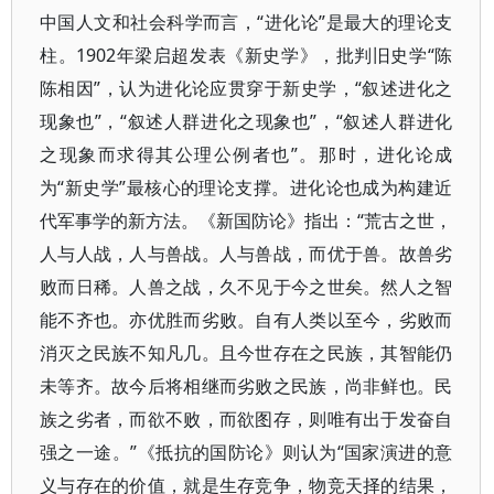
中国人文和社会科学而言，“进化论”是最大的理论支
柱。1902年梁启超发表《新史学》，批判旧史学“陈
陈相因”，认为进化论应贯穿于新史学，“叙述进化之
现象也”，“叙述人群进化之现象也”，“叙述人群进化
之现象而求得其公理公例者也”。那时，进化论成
为“新史学”最核心的理论支撑。进化论也成为构建近
代军事学的新方法。《新国防论》指出：“荒古之世，
人与人战，人与兽战。人与兽战，而优于兽。故兽劣
败而日稀。人兽之战，久不见于今之世矣。然人之智
能不齐也。亦优胜而劣败。自有人类以至今，劣败而
消灭之民族不知凡几。且今世存在之民族，其智能仍
未等齐。故今后将相继而劣败之民族，尚非鲜也。民
族之劣者，而欲不败，而欲图存，则唯有出于发奋自
强之一途。”《抵抗的国防论》则认为“国家演进的意
义与存在的价值，就是生存竞争，物竞天择的结果，