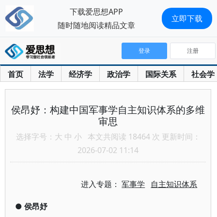
下载爱思想APP
立即下载
随时随地阅读精品文章
登录
注册
首页
法学
经济学
政治学
国际关系
社会学
侯昂妤：构建中国军事学自主知识体系的多维
审思
选择字号：
大
中
小
本文共阅读 18464 次 更新时间：
2026-07-02 11:14
进入专题：
军事学
自主知识体系
●
侯昂妤