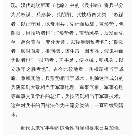
现。汉代刘歆所著《七略》中的《兵书略》将兵书分
“权谋
为兵权谋、兵形势、兵阴阳、兵技巧四大类：
者，以正守国，以奇用兵，先计而后战，兼形势，包
阴阳，用技巧者也”；“形势者，雷动风举，后发而先
至，离合背向，变化无常，以轻疾制敌者也”；“阴阳
者，顺时而发，推刑德，随斗击，因五胜，假鬼神而
为助者也”；“技巧者，习手足，便器械，积机关，以
立攻守之胜者也”。古今比较地看，兵权谋相当于战
略、兼顾其他，兵形势相当于战术，剔除迷信成分的
兵阴阳则大致相当于军事地理、军事气象、军事心理
等军事交叉学科的总汇，兵技巧则相当于军事技术。
这种对兵书的四分法作为主流分类法，一直延续到清
末。
近代以来军事学的综合性内涵和要求日益加强。