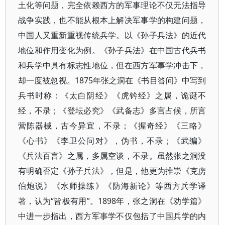
土化等问题，完全依赖西方的军事理论不仅无法指导
战争实践，也不能从根本上解决军事学的构建问题，
中国人又重新重视传统兵学。以《孙子兵法》的近代
地位和作用变化为例。《孙子兵法》在中国古代兵书
和兵学中具有标志性地位，但在西方军事学冲击下，
却一度被忽视。1875年张之洞在《书目答问》中写到
兵书时称：《太白阴经》《虎钤经》之属，诡诞不
经，不录；《登坛必究》《武备志》多言占候，所言
营陈器械，古今异宜，不录；《握奇经》《三略》
《心书》《李卫公问对》，伪书，不录；《武编》
《兵法百言》之属，多属空谈，不录。虽然张之洞没
有明确否定《孙子兵法》，但是，他更为推崇《克虏
伯炮说》《水师操练》《防海新论》等西方兵学译
著，认为“皆极有用”。1898年，张之洞在《劝学篇》
中进一步指出，西方军事学不仅包括了中国兵学的内