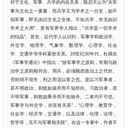
“夫军
对于文化、军事、兵学的内在关系，陈启天认为
事为文化之一要素，而兵学又为学术之一分支，如不
知军事，即无由识文化之全体。不知兵学，亦无由识
学术之大用”。更有军界学人指出，“兵学是一切学术
的结晶”。首先，近代学人认识到，军事学和政治学、
外交学、地理学、气象学、数理学、心理学、社会
学、交通学等学科紧密关系。20世纪30年代，杜煐在
《军事学通论》中指出：“故军事学之原则，常期与政
治学之原则相符合。用兵，必须顾虑政治上之代价。
否则得不偿失，利之而适以害之也。是以习军事者，
若不明政治，则犹如操舟而不知所向。习政治者，若
不明军事，则犹如乘舟而不知操舟。二者均不可也。
军事学与外交学，亦至有关系”，“心理学，教育学，
社会学，经济学，交通学，以及法律，伦理，论理，
哲学等，无不与军事相关联”。在这一专著中，作者不