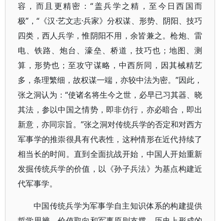
容，而且更精密：“盖兵学之精，至今日西国而
极”，“《汉·艺文志·兵家》分权谋、形势、阴阳、技巧
四类，西人兵学，惟阴阳不用，余皆兼之。枪炮、雷
电、铁路、炮台、濠垒、桥道，技巧也；地图、测
算，形势也；至攻守谋略，中西所同，因其械精艺
多，条理繁细，故权谋一端，亦较中法为密。”因此，
张之洞认为：“使诸名将生今之世，必早已习其器、晓
其法，参以中国之情势，即非仿行，亦必暗合，即出
新意，亦同宗旨。”张之洞对传统兵学的否定和对西方
军事学的推崇很具有代表性，这种情形在近代持续了
相当长的时间。直到全面抗战开始，中国人开始重新
发掘传统兵学的价值，以《孙子兵法》为基点构建近
代军事学。
中国传统兵学为军事学自主知识体系的构建提供
哲学思辨、价值取向和军事原则支撑。历史上形成的