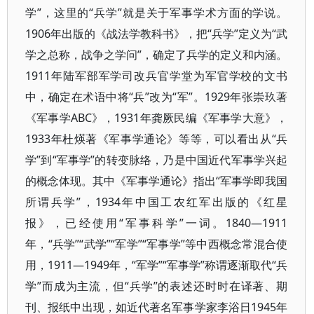
学”，这里的“兵学”就是关于军事学术方面的学说。
1906年出版的《战法学教科书》，把“兵学”定义为“武
学之总称，战争之学问”，确定了兵学的定义和内涵。
1911年陆军部军学司改兵官学堂为军官学校的文书
中，确定在术语中将“兵”改为“军”。1929年张崇玖著
《军事学ABC》，1931年龚厥民编《军事学大意》，
1933年杜煐著《军事学通论》等等，可以看出从“兵
学”到“军事学”的转变脉络，乃是中国近代军事学兴起
的概念体现。其中《军事学通论》指出“军事学即我国
所谓兵学”，1934年中国工农红军出版的《红星
报》，已经使用“军事科学”一词。1840—1911
年，“兵学”“武学”“军学”“军事学”等中西概念常混合使
用，1911—1949年，“军学”“军事学”称谓逐渐取代“兵
学”而成为主流，但“兵学”的表述还时时在译著、期
刊、报纸中出现，如近代著名军事学家李浴日1945年