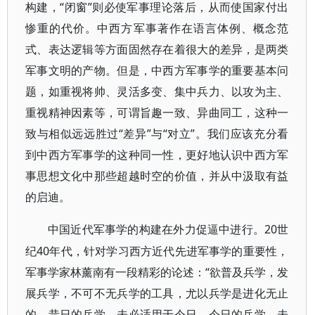
构建，“闭窗”则必使军事理论落后，从而使国家付出
惨重的代价。中西方军事著作在语言体例、概念范
式、表达逻辑等方面固然存在着很大的差异，是两类
军事文明的产物。但是，中西方军事学的重要基本问
题，如重视将帅、灵活多变、集中兵力、以攻为主、
重视精神因素等，可谓旨趣一致、异曲同工，这种一
致与相似远远胜过“差异”与“对立”。我们应该充分看
到中西方军事学的这种同一性，更好地认识中西方军
事思想文化中那些超越时空的价值，并从中汲取有益
的启迪。
20世
中国近代军事学的构建在外力促逼中进行。
纪40年代，针对学习西方近代先进军事学的重要性，
军事学家林薰南有一段精彩的论述：“欲普及兵学，发
展兵学，不可不无兵学的工具，尤以兵学是进化无止
的，昔日的兵学，未必适用于今日，今日的兵学，未