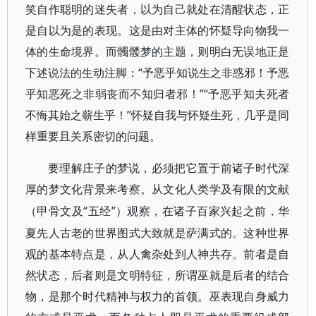
笑自作聪明的迷失者，以为自己就处在清醒状态，正
是自以为是的表现。这是由对主体的怀疑导向物我一
体的生命境界。而髑髅梦的主题，则明白无误地正是
下述说法的生动注脚：“予恶乎知说生之非惑邪！予恶
乎知恶死之非弱丧而不知归者邪！”“予恶乎知夫死者
不悔其始之蕲生乎！”怀疑自我与怀疑生死，几乎是同
样重要且关系密切的问题。
要理解庄子的梦说，必须把它置于前诸子时代深
厚的梦文化背景来考察。从文化人类学及有限的文献
“五经”）观察，在诸子百家兴起之前，华
（甲骨文及
夏先人古老的世界图式大致就是萨满式的。这种世界
观的基本特点是，从人禽杂处到人神共存。前者是自
然状态，后者则是文明特征，所谓巫就是后者的结合
物，是那个时代精神与权力的首领。巫表现自身威力