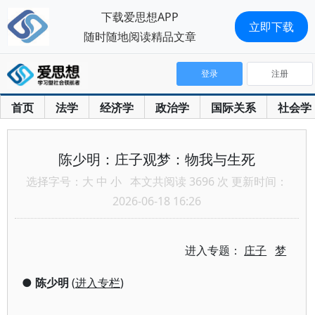
下载爱思想APP
立即下载
随时随地阅读精品文章
登录
注册
首页
法学
经济学
政治学
国际关系
社会学
陈少明：庄子观梦：物我与生死
选择字号：
大
中
小
本文共阅读 3696 次 更新时间：
2026-06-18 16:26
进入专题：
庄子
梦
●
陈少明
(
进入专栏
)