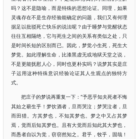
吗？这不是隐喻，而是特殊的思想论证。同理，如果
灵魂存在不是生存经验能确定的问题，我们又有何理
据足以批驳死亡快乐的说法呢？由于睡梦与觉醒状态
往往互相隔绝，它与死生之间的关系有类似之处，只
是时间长短的区别而已。因此，梦觉小生死，死生大
梦觉。如此理解生命，比漆黑虚无或地狱天堂之说，
不是更能抚慰人心，同时也更朴实吗？说梦其实是庄
子运用这种特殊意识经验论证其人生观点的独特方
式。
“予恶乎知夫死者不悔
把庄子的梦说再重复一下：
其始之蕲生乎！梦饮酒者，旦而哭泣；梦哭泣者，旦
而田猎。方其梦也，不知其梦也。梦之中又占其梦
焉，觉而后知其梦也。且有大觉而后知此其大梦也，
而愚者自以为觉，窃窃然知之。君乎，牧乎，固哉！