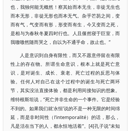
也，我独何能无概然！察其始而本无生，非徒无生也
而本无形，非徒无形也而本无气。杂乎芒芴之间，变
而有气，气变而有形，形变而有生，今又变而之死，
是相与为春秋冬夏四时行也。人且偃然寝于巨室，而
我噭噭然随而哭之，自以为不通乎命，故止也。”
人是意识到自身有限性，而又不愿意停留在有限
性上的存在物。所谓生命意识，根本上就是死亡意
识，是对诞生、成长、衰老、死亡过程的反思与体
验。任何人对自己在这个过程中的诞生与死亡两环
节，其实没法直接体验，都是利用间接知识的想象。
“死亡并非生命的一个事件。它是经验
维特根斯坦说，
不到的。如果我们就‘永恒’说的不是一种无限的时间绵
延，而是非时间性（l’intemporalité）的话，那么，
凡是活在当下的人，都永恒地活着”。[4]孔子说“未知