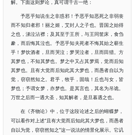
解。下面这则梦论，真可谓千古一绝：
予恶乎知说生之非惑邪！予恶乎知恶死之非弱丧
而不知归者邪！丽之姬，艾封人之子也。晋国之始得
之也，涕泣沾襟；及其至于王所，与王同筐床，食刍
豢，而后悔其泣也。予恶乎知夫死者不悔其始之蕲生
乎！梦饮酒者，旦而哭泣；梦哭泣者，旦而田猎。方
其梦也，不知其梦也。梦之中又占其梦焉，觉而后知
其梦也。且有大觉而后知此其大梦也，而愚者自以为
觉，窃窃然知之。君乎，牧乎，固哉！丘也与女，皆
梦也；予谓女梦，亦梦也。是其言也，其名为吊诡。
万世之后而一遇大圣，知其解者，是旦暮遇之也。
在《齐物论》中，位于这段论述之后的蝴蝶梦，
“且有大觉而后知此其大梦也，而愚者
可以看作对上述
自以为觉，窃窃然知之”这一说法的情景化展示。它讥