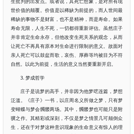
生批判的出发点。或者说，其死亡想象，是对所有现
世价值的颠覆。价值是以稀缺为前提的，而人世间最
稀缺的事物不是财富，也不是精神，而是寿命。如果
寿命无限，人生不死，一切都得重新评估。虽然庄子
并非肯定生命永存，但他改变生死关系的观念，从而
让死亡不再具有原本对生命进行限制的意义。故面对
亲人死亡可以鼓盆而歌，哀伤、厚葬等均被目为不符
自然。以此为前提，生活的意义当然要重新开启。
3. 梦成哲学
庄子是说梦的高手，并非因为他梦呓连篇，梦想
泛滥。《庄子》一书，以庄周名义所做之梦，只有梦
变蝴蝶与梦会髑髅两场。其中，髑髅梦也可能只是附
骥之作。其精彩或深刻，不仅是梦之情景几可颠倒众
生，还在于对梦这种意识现象的生命意义有惊人的理