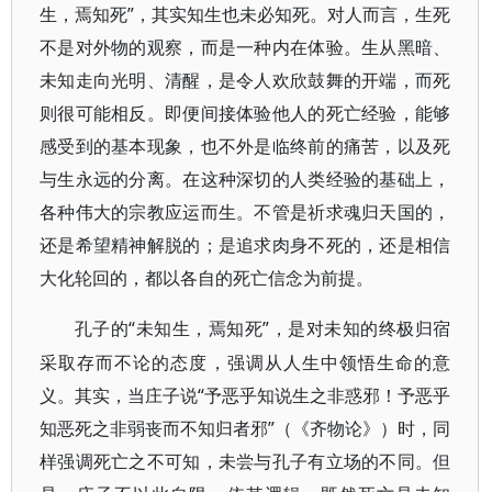
生，焉知死”，其实知生也未必知死。对人而言，生死
不是对外物的观察，而是一种内在体验。生从黑暗、
未知走向光明、清醒，是令人欢欣鼓舞的开端，而死
则很可能相反。即便间接体验他人的死亡经验，能够
感受到的基本现象，也不外是临终前的痛苦，以及死
与生永远的分离。在这种深切的人类经验的基础上，
各种伟大的宗教应运而生。不管是祈求魂归天国的，
还是希望精神解脱的；是追求肉身不死的，还是相信
大化轮回的，都以各自的死亡信念为前提。
“未知生，焉知死”，是对未知的终极归宿
孔子的
采取存而不论的态度，强调从人生中领悟生命的意
义。其实，当庄子说“予恶乎知说生之非惑邪！予恶乎
知恶死之非弱丧而不知归者邪”（《齐物论》）时，同
样强调死亡之不可知，未尝与孔子有立场的不同。但