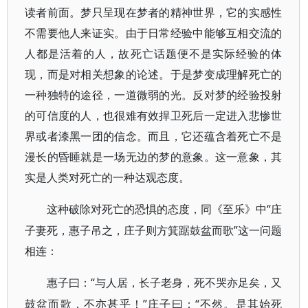
读者前面。梦只呈现在梦者的精神世界，它的实感性
不需要他人来证实。由于日常经验中能够互相交流的
人都是活着的人，故死亡话题便不是实际经验的体
现，而是对相关想象的论述。于是梦变成理解死亡的
一种独特的途径，一道微弱的光。反对梦的经验投射
的可信度的人，也很难有效捍卫死后一定进入悲惨世
界或者漆黑一团的信念。而且，它还蕴含着死亡不是
漫长的昏睡就是一场无边的梦的意象。这一意象，其
实是人类对死亡的一种达观态度。
“庄
这种破除对死亡的恐惧的态度，同《至乐》中
子妻死，惠子吊之，庄子则方箕踞鼓盆而歌”这一问题
相连：
“与人居，长子老身，死不哭亦足矣，又
惠子曰：
鼓盆而歌，不亦甚乎！”庄子曰：“不然。是其始死