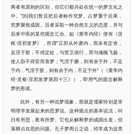
两者有原则的区别，但它们都共处在统一的梦文化之
中。”[6]我们暂且把后者称作究梦。占梦重于后果，
究梦聚焦成因。后者采取一种自然主义的态度，并与
后来中医的某些观念汇合。如
《黄帝内经》
便有《灵
·淫邪发梦》，所谓“正邪从外袭内，而未有定舍，
枢
反淫于脏，不得定处，与营卫俱行，而与魂魄飞扬，
使人卧不得安而喜梦；气淫于腑，则有余于外，不足
于内，气淫于脏，则有余于内，不足于外”（《黄帝内
经·灵枢·淫邪发梦第四十三》），即用气的观念解释
梦的形成。
此外，有另一种说梦现象，那就是儒家特别是宋
明理学发展起来的思梦说。这种观点的基本说法，叫
日有所思，夜有所梦。它也从解释梦的成因出发，但
落脚点在思的问题。孔子梦周公之说，经常成为这类