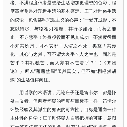
者。不满程度低者是想给生活增加更理想的色彩，程
度高者则是对现世生活的基本否定。庄子对世俗生活
“一受其成形，不
的议论，包含某种悲观主义的心声：
忘以待尽。与物相刃相靡，其行尽如驰，而莫之能
止，不亦悲乎！终身役役而不见其成功，苶然疲役而
不知其所归，可不哀邪！人谓之不死，奚益！其形
化，其心与之然，可不谓大哀乎？人之生也，固若是
芒乎？其我独芒，而人亦有不芒者乎？”（《齐物
论》）所以“蘧蘧然周”虽然真实，但不如“栩栩然胡
蝶”的生活值得向往。
用哲学的术语讲，无论庄子还是笛卡尔，都是怀
疑主义者。但两者怀疑的程度与目标不一样：笛卡尔
怀疑经验及其派生的知识的可靠性，目标是通向一种
主体性的哲学；庄子则怀疑人自我把握的可能，意图
“后现代”的味道。前
在于解构任何主体的观念，颇有