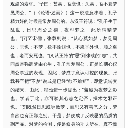
“子曰：甚矣，吾衰也；久矣，吾不复梦
观点的素材。
见周公。”（《论语·述而》）这一说法意味着，孔子
精力好的时候是常梦周公的。东汉王符说：“孔子生于
乱世，日思周公之德，夜即梦之，此所谓精梦
也。”[7]至宋儒，张载则说：“从心莫如梦，梦见周
公，志也；不梦，欲不踰矩也，不愿乎外也，顺之至
也，老而安死也。”[8]从王符的“思”到张载的“志”，共
同点是强调梦由心生，孔子常梦周公，正是长期心仪
周公事业的表现。因此，梦成了意识可控的现象。张
载甚至把“不梦”说成是已经“欲不踰矩”，即意识转变
的结果。由此，程颐进一步提出：“盖诚为夜梦之影
也。学者于此，亦可验其心志之定否，操术之邪正
也。”[9]既然日思或导致梦，而思又有善恶之分，梦
自然也有正邪之别。于是，梦便成了反映思的品质的
副产品。对梦的检测，便是修身的功夫所在。真不愧