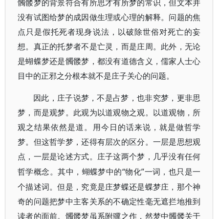
髑髅梦的背景符合有所思才有所梦的常识，但文本并
没有试图给梦的成因做生理或心理的解释。问题的焦
点只是假托死者现身说法，以破除世俗对死亡的妄
想。真正的托梦者不是亡灵，而是庄周。此外，无论
是蝴蝶梦还是髑髅梦，都没有道德含义，儒家人士心
目中的正邪之分根本就不是庄子关心的问题。
因此，庄子说梦，不是占梦，也非究梦，更非思
梦，而是观梦。此观为以道观物之观。以道观物，所
观之结果依然是道。用今日的话来说，就是做哲学
梦。但这哲学梦，还得有层次的区分。一层是思想观
点，一层是论述方式。庄子这两个梦，几乎没有任何
“物化”一词，也只是一
哲学概念。其中，蝴蝶梦中的
个描述词。但是，究竟是庄梦蝶还是蝶梦庄，那个神
奇的问题把梦中主客关系的不确定性毫无遮拦地推到
读者的面前。髑髅梦虽系附骥之作，然梦中髑髅关于