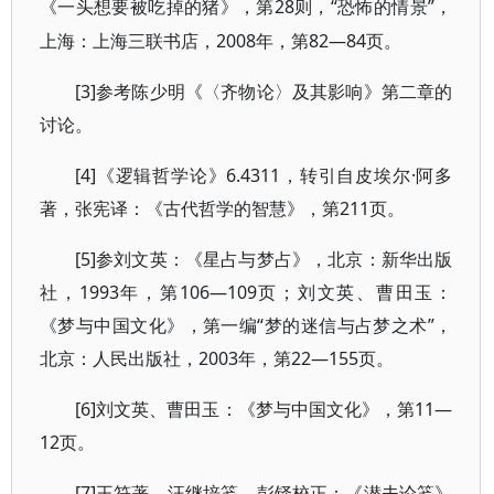
28则，“恐怖的情景”，
《一头想要被吃掉的猪》
，第
上海：上海三联书店，2008年，第82—84页。
[3]参考陈少明《〈齐物论〉及其影响》第二章的
讨论。
[4]《逻辑哲学论》6.4311，转引自皮埃尔·阿多
著，张宪译：《古代哲学的智慧》，第211页。
[5]参刘文英：《星占与梦占》，北京：新华出版
社，1993年，第106—109页；刘文英、曹田玉：
《梦与中国文化》，第一编“梦的迷信与占梦之术”，
北京：人民出版社，2003年，第22—155页。
[6]刘文英、曹田玉：《梦与中国文化》，第11—
12页。
[7]王符著，汪继培笺，彭铎校正：《潜夫论笺》