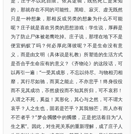
是，庄子不以此自限。依其逻辑，既然死亡是未知
的，那就存在不同的可能性。黑暗、寂灭、虚无既然
只是一种想象，那相反或另类的想象为什么不可能
呢？庄子就是喜欢另类的思想游戏：学生说，厚葬是
为了防止尸体被老鹰吃掉。庄子说，那埋在地下不是
便宜蚂蚁了吗？何必厚此薄彼呢？不是生命没有意
义，而是由文明（具体说是礼教）所塑造的生活方式
是否合乎生命应有的意义？《齐物论》的这段话，可
以再引一遍：“一受其成形，不忘以待尽。与物相刃相
靡，其行尽如驰，而莫之能止，不亦悲乎！终身役役
而不见其成功，苶然疲役而不知其所归，可不哀邪！
人谓之不死，奚益！其形化，其心与之然，可不谓大
哀乎？人之生也，固若是芒乎？其我独芒，而人亦有
不芒者乎？”梦会髑髅中的髑髅，正是把活着目为“人
生之累”。因此，对生死关系的重新理解，成了庄子人