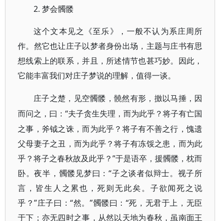
2. 梦会髑髅
这个文本见之《至乐》，一般不认为系庄周所
作。然它也让庄子以梦者身份出场，主题与庄书有思
想线索上的联系，并且，所述情节也甚巧妙。因此，
它能丰富我们对庄子梦说的理解，值得一谈。
庄子之楚，见空髑髅，髐然有形，撽以马捶，因
“夫子贪生失理，而为此乎？将子有亡国
而问之，曰：
之事，斧钺之诛，而为此乎？将子有不善之行，愧遗
父母妻子之丑，而为此乎？将子有冻馁之患，而为此
乎？将子之春秋故及此乎？”于是语卒，援髑髅，枕而
卧。夜半，髑髅见梦曰：“子之谈者似辩士。视子所
言，皆生人之累也，死则无此矣。子欲闻死之说
乎？”庄子曰：“然。”髑髅曰：“死，无君于上，无臣
于下；亦无四时之事，从然以天地为春秋，虽南面王