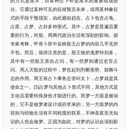
的方式是巫术，而各种占卜即是巫术的重要组成部
分。它通过某种可见的征候预言未来，或用某种象征
式的手段干预现实，由此避凶趋吉。占卜包含占龟、
占星、占梦、占卦多种形式。其中，占梦是普遍且重
要的行为，对殷、周两代政治生活有深刻的影响。据
专家考释，甲骨卜辞中反映殷王占梦的内容几乎无所
不包。而且，值得注意的是，殷王做的鬼梦特别多，
其中有一些殷王亲自占问，有一些梦则通过史官占
问。周人灭殷的过程中，梦也起到判断形势、鼓舞斗
志的作用。周王有占卜事务总管叫太卜，占梦就是其
使命之一。[5]占梦与其他占卜形式不同，其他方式是
主动且需要特殊身份才能进行的。而梦一方面是被动
的，它不是做梦者设计或祈求来的；另一方面梦的内
容则与经验生活有不同程度的联系，不神圣甚至无知
识的人也会做梦。正因为如此，对梦的认识会深刻影