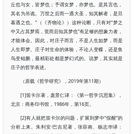
丘也与女，皆梦也；予谓女梦，亦梦也。是其言也，
其名为吊诡。万世之后而一遇大圣，知其解者，是旦
暮遇之也。”（《齐物论》）这种论断，只有对“梦之
中又占其梦焉，觉而后知其梦也”有足够的想象力者，
才能体会。因此，对庄子而言，不是人生如梦，而是
人生即梦。庄子对生命的体验，不论人变蝶，还是鱼
鸟变鲲鹏，最精彩处都是梦幻式的。说梦，其实就是
庄子的哲学表述。
2019年第11期）
（原载《哲学研究》，
[1]笛卡尔著，庞景仁译：《第一哲学沉思集》，
北京：商务印书馆，1986年，第16页。
[2]有人就把笛卡尔的问题，扩展到梦中“假醒”的
分析上来。朱利安·巴吉尼著，张容南、杨志华译：