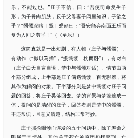
乐，不能过也。”庄子不信，曰：“吾使司命复生子
形，为子骨肉肌肤，反子父母妻子闾里知识，子欲之
乎？”髑髅深矉［颦］蹙頞曰：“吾安能弃南面王乐而
复为人间之劳乎！”（《至乐》）
这简直就是一出短剧，有人物（庄子与髑髅），
“撽以马捶”，“援髑髅，枕而卧”），有对白
有动作（
（庄子白天自言自语，梦中与髑髅对话）。情节由两
个部分组成，上半部是庄子偶遇髑髅，百无聊赖，将
其作为解闷的对象。下半部分则是梦中髑髅对庄子问
题的回答，将庄子奚落回去。梦的背景与梦境连成一
体，提问的是清醒的庄子，回答者则是梦中的髑髅，
不违常识，且意义清楚，结构非常巧妙。
庄子揶揄髑髅而连发的五个问题中，除了寿命之
限属于常情外，其他关于死亡的原因包括获刑、亡