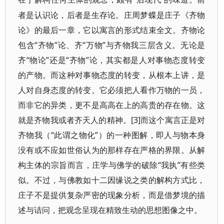
者是认识论，后者是生存论。庄周梦蝶是庄子《齐物
论》的最后一章，它以寓言的形式结束全文。齐物论
包含“齐物”论、齐“万物”与齐物我三层含义。无论是
齐“物论”还是“齐物”论，其实都是人对事物态度转变
的产物。而这种对事物态度的转变，从根本上讲，是
人对自身态度的转变。它必须把人看作万物的一员，
而非它的异类，更不是高高在上的高贵的存在物。这
就是齐物我或者齐天人的精神。[3]而这个寓言正是对
齐物我（“此谓之物化”）的一种图解，即人与物本身
没有或不应如世俗认为的那样存在严格的界限。从解
构主体的宗旨而言，庄学与佛学的破除“我执”有些类
似。不过，与佛教如十二因缘说之类的解构方式比，
庄子不是提供复杂严密的现象分析，而是借梦境的描
述与诘问，把观念呈现在精致生动的思想图像之中。