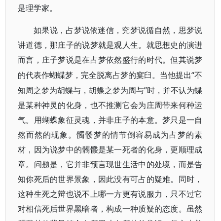
是理学家。
如果说，占梦说依迷信，究梦说循自然，思梦说
讲道德，那庄子的说梦就是观人生。就思想史的演进
而言，庄子梦说是在占梦依然盛行的时代。但其说梦
“不
的代表作蝴蝶梦，完全脱离占梦的窠臼。当他提出
知周之梦为胡蝶与，胡蝶之梦为周与”时，并不认为蝶
是某种神灵的化身，也不推测它会为庄周带来何种运
气。用蝴蝶象征灵魂，并非庄子的本意。梦只是一自
然而然的现象。髑髅梦的情节倒容易成为占梦的素
材，因为说梦中的髑髅是某一死者的化身，更顺理成
章。问题是，它并非预言现世生活中的处境，而是告
知你死后的世界景象，因此没有可占的疑难。同时，
这种生死之辩也说不上哪一方更有说服力，只不过它
对相信死后世界黑暗者，构成一种质疑的态度。虽然