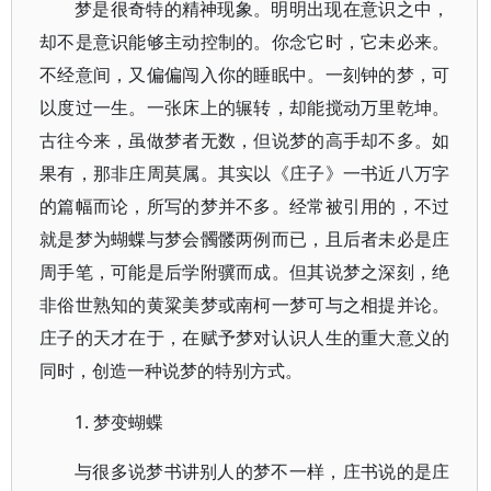
梦是很奇特的精神现象。明明出现在意识之中，
却不是意识能够主动控制的。你念它时，它未必来。
不经意间，又偏偏闯入你的睡眠中。一刻钟的梦，可
以度过一生。一张床上的辗转，却能搅动万里乾坤。
古往今来，虽做梦者无数，但说梦的高手却不多。如
果有，那非庄周莫属。其实以
《庄子》
一书近八万字
的篇幅而论，所写的梦并不多。经常被引用的，不过
就是梦为蝴蝶与
梦会髑髅
两例而已，且后者未必是庄
周手笔，可能是后学附骥而成。但其说梦之深刻，绝
非俗世熟知的黄粱美梦或南柯一梦可与之相提并论。
庄子的天才在于，在赋予梦对认识人生的重大意义的
同时，创造一种说梦的特别方式。
1. 梦变蝴蝶
与很多说梦书讲别人的梦不一样，庄书说的是庄