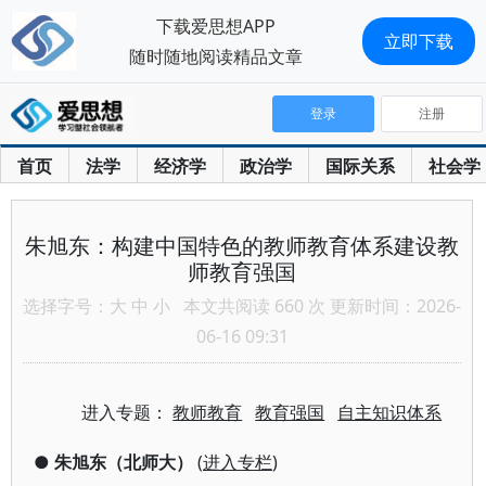
下载爱思想APP
立即下载
随时随地阅读精品文章
登录
注册
首页
法学
经济学
政治学
国际关系
社会学
朱旭东：构建中国特色的教师教育体系建设教
师教育强国
选择字号：
大
中
小
本文共阅读 660 次 更新时间：2026-
06-16 09:31
进入专题：
教师教育
教育强国
自主知识体系
●
朱旭东（北师大）
(
进入专栏
)