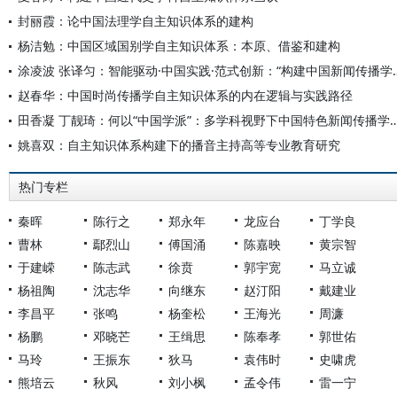
封丽霞：论中国法理学自主知识体系的建构
杨洁勉：中国区域国别学自主知识体系：本原、借鉴和建构
涂凌波 张译匀：智能驱动·中国实践·范式创
赵春华：中国时尚传播学自主知识体系的内在逻辑与实践路径
田香凝 丁靓琦：何以“中国学派”：多学科视野下中国特
姚喜双：自主知识体系构建下的播音主持高等专业教育研究
热门专栏
秦晖
陈行之
郑永年
龙应台
丁学良
曹林
鄢烈山
傅国涌
陈嘉映
黄宗智
于建嵘
陈志武
徐贲
郭宇宽
马立诚
杨祖陶
沈志华
向继东
赵汀阳
戴建业
李昌平
张鸣
杨奎松
王海光
周濂
杨鹏
邓晓芒
王缉思
陈奉孝
郭世佑
马玲
王振东
狄马
袁伟时
史啸虎
熊培云
秋风
刘小枫
孟令伟
雷一宁