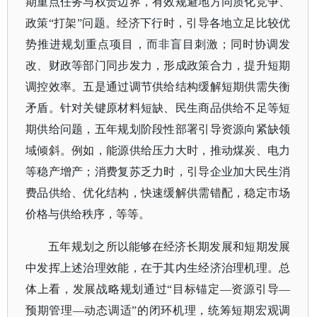
期重点任务与权责边界，有效规避地方同质化竞争、
政策“打架”问题。经济下行时，引导各地立足比较优
势推进规划重点项目，而非盲目刺激；同时协调发
改、财政等部门同步发力，形成政策合力，提升短期
调控效率。五是通过调节供给结构缓解短期供需失衡
矛盾。针对关键原材料短缺、民生商品供给不足等短
期供给问题，五年规划阶段性部署引导资源向紧缺领
域倾斜。例如，能源供给压力大时，推动煤炭、电力
等稳产增产；消费复苏乏力时，引导企业加大民生消
费品供给、优化结构，快速缓解供需错配，稳定市场
价格与供给秩序，等等。
五年规划之所以能够在经济长期发展和短期发展
中发挥上述治理效能，在于其内生经济治理机理。总
体上看，发展战略规划通过
“目标锚定—资源引导—
预期管理—动态调适”的闭环机理，统筹短期宏观调