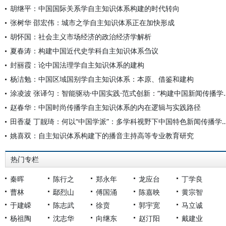
胡继平：中国国际关系学自主知识体系构建的时代转向
张树华 邵宏伟：城市之学自主知识体系正在加快形成
胡怀国：社会主义市场经济的政治经济学解析
夏春涛：构建中国近代史学科自主知识体系刍议
封丽霞：论中国法理学自主知识体系的建构
杨洁勉：中国区域国别学自主知识体系：本原、借鉴和建构
涂凌波 张译匀：智能驱动·中国实践·范式创
赵春华：中国时尚传播学自主知识体系的内在逻辑与实践路径
田香凝 丁靓琦：何以“中国学派”：多学科视野下中国特
姚喜双：自主知识体系构建下的播音主持高等专业教育研究
热门专栏
秦晖
陈行之
郑永年
龙应台
丁学良
曹林
鄢烈山
傅国涌
陈嘉映
黄宗智
于建嵘
陈志武
徐贲
郭宇宽
马立诚
杨祖陶
沈志华
向继东
赵汀阳
戴建业