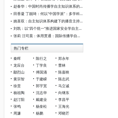
赵春华：中国时尚传播学自主知识体系的内在逻辑与实践路径
田香凝 丁靓琦：何以“中国学派”：多学科视野下中国特色新闻传播学建设的研究
姚喜双：自主知识体系构建下的播音主持高等专业教育研究
刘凯：以“四个统一”推进国家安全学自主知识体系构建
张莉 汪司晨：体用贯通：国际传播学自主知识体系的建构逻辑与学科交叉进路
热门专栏
秦晖
陈行之
郑永年
龙应台
丁学良
曹林
鄢烈山
傅国涌
陈嘉映
黄宗智
于建嵘
陈志武
徐贲
郭宇宽
马立诚
杨祖陶
沈志华
向继东
赵汀阳
戴建业
李昌平
张鸣
杨奎松
王海光
周濂
杨鹏
邓晓芒