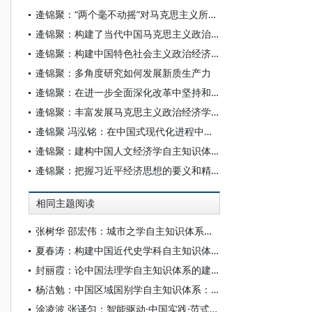
逄锦聚：“两个毫不动摇”对马克思主义所有制理论的创新发展
逄锦聚：构建了当代中国马克思主义政治经济学系统学说
逄锦聚：构建中国特色社会主义政治经济学自主知识体系的几个理论问题
逄锦聚：多角度研究如何发展新质生产力
逄锦聚：在进一步全面深化改革中坚持和落实“两个毫不动摇”
逄锦聚：丰富发展马克思主义政治经济学社会再生产理论
逄锦聚 冯泓铭：在中国式现代化进程中扎实推进共同富裕
逄锦聚：建构中国人文经济学自主知识体系
逄锦聚：把握习近平经济思想的要义和精髓
相同主题阅读
张树华 邵宏伟：城市之学自主知识体系正在加快形成
夏春涛：构建中国近代史学科自主知识体系刍议
封丽霞：论中国法理学自主知识体系的建构
杨洁勉：中国区域国别学自主知识体系：本原、借鉴和建构
涂凌波 张译匀：智能驱动·中国实践·范式创新：“构建中国新闻传播学自主知识体系”专题研讨会综述