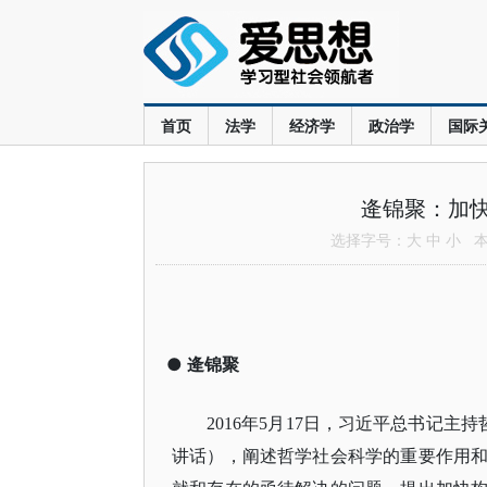
首页
法学
经济学
政治学
国际
逄锦聚：加
选择字号：
大
中
小
本文
●
逄锦聚
2016年5月17日，习近平总书记主
讲话），阐述哲学社会科学的重要作用