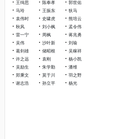
王缉思
陈奉孝
郭世佑
马玲
王振东
狄马
袁伟时
史啸虎
熊培云
秋风
刘小枫
孟令伟
雷一宁
周枫
蒋兆勇
吴伟
沙叶新
刘瑜
葛剑雄
储昭根
吴稼祥
许之远
袁刚
杨小凯
吴励生
朱学勤
潘维
郑秉文
莫于川
羽之野
谢志浩
孙立平
杨光