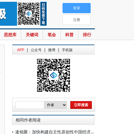
登录
注册
思想库
关键词
笔会
科普
排行
|
|
|
APP
公众号
微博
手机版
相同作者阅读
逄锦聚：加快构建自主性原创性中国经济学