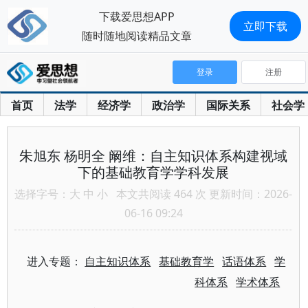
下载爱思想APP
立即下载
随时随地阅读精品文章
登录
注册
首页
法学
经济学
政治学
国际关系
社会学
朱旭东 杨明全 阚维：自主知识体系构建视域
下的基础教育学学科发展
选择字号：
大
中
小
本文共阅读 464 次 更新时间：2026-
06-16 09:24
进入专题：
自主知识体系
基础教育学
话语体系
学
科体系
学术体系