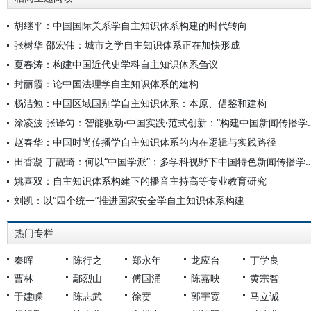
胡继平：中国国际关系学自主知识体系构建的时代转向
张树华 邵宏伟：城市之学自主知识体系正在加快形成
夏春涛：构建中国近代史学科自主知识体系刍议
封丽霞：论中国法理学自主知识体系的建构
杨洁勉：中国区域国别学自主知识体系：本原、借鉴和建构
涂凌波 张译匀：智能驱动·中国实践·范式创
赵春华：中国时尚传播学自主知识体系的内在逻辑与实践路径
田香凝 丁靓琦：何以“中国学派”：多学科视野下中国特
姚喜双：自主知识体系构建下的播音主持高等专业教育研究
刘凯：以“四个统一”推进国家安全学自主知识体系构建
热门专栏
秦晖
陈行之
郑永年
龙应台
丁学良
曹林
鄢烈山
傅国涌
陈嘉映
黄宗智
于建嵘
陈志武
徐贲
郭宇宽
马立诚